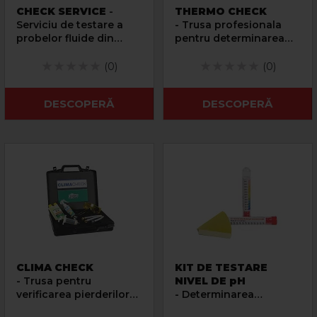
CHECK SERVICE
-
THERMO CHECK
Serviciu de testare a
- Trusa profesionala
probelor fluide din
pentru determinarea
instalatii termice si
principalilor parametri
sanitare
ai fluidelor termice
(0)
(0)
DESCOPERĂ
DESCOPERĂ
CLIMA CHECK
KIT DE TESTARE
- Trusa pentru
NIVEL DE pH
verificarea pierderilor
- Determinarea
de gaz din instalatiile
calitativa a