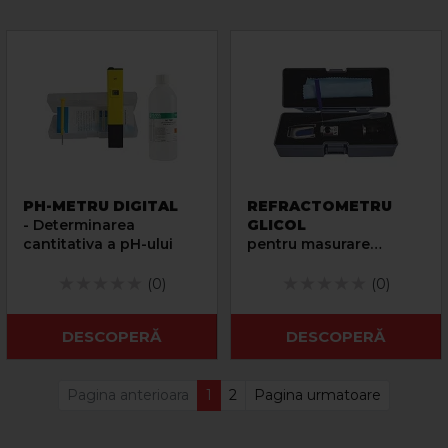
PH-METRU DIGITAL
REFRACTOMETRU
- Determinarea
GLICOL
cantitativa a pH-ului
pentru masurare
punctul de
inghet/congelare
(0)
(0)
DESCOPERĂ
DESCOPERĂ
Pagina anterioara
1
2
Pagina urmatoare