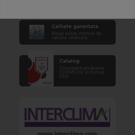
instalația ta
Calitate garantata
Alege solutii chimice de
calitate verificata
Catalog
Descoperă produsele
CHEMSTAL în format
PDF