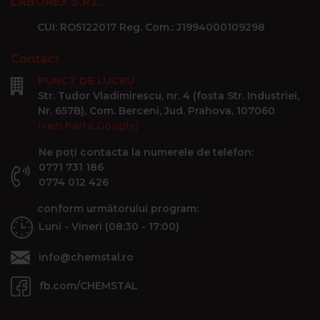
LABOREX S.R.L.
CUI: RO5122017 Reg. Com.: J1994000109298
Contact
PUNCT DE LUCRU
Str. Tudor Vladimirescu, nr. 4 (fosta Str. Industriei,
Nr. 657B), Com. Berceni, Jud. Prahova, 107060
(vezi harta Google)
Ne poți contacta la numerele de telefon:
0771 731 186
0774 012 426
conform următorului program:
Luni - Vineri (08:30 - 17:00)
info@chemstal.ro
fb.com/CHEMSTAL