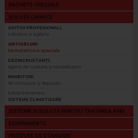
PACHETE SPECIALE
SOLUȚII CHIMICE
ADITIVI PROFESIONALI
,
indicatori şi sigilanţi
ANTIGELURI
termotehnice speciale
DEZINCRUSTANŢI,
agenţi de curăţare şi neutralizatori
INHIBITORI
de coroziune şi depuneri
Soluţii întreţinere
SISTEME CLIMATIZARE
SISTEME SI SOLUTII PENTRU TRATAREA APEI
ECHIPAMENTE
PRODUSE DE ETANȘARE