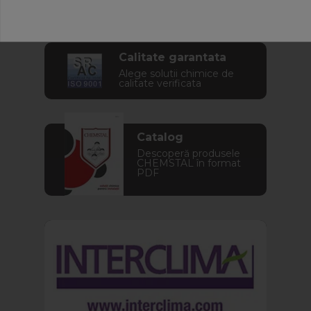
instalația ta
Calitate garantata
Alege solutii chimice de
calitate verificata
Catalog
Descoperă produsele
CHEMSTAL în format
PDF