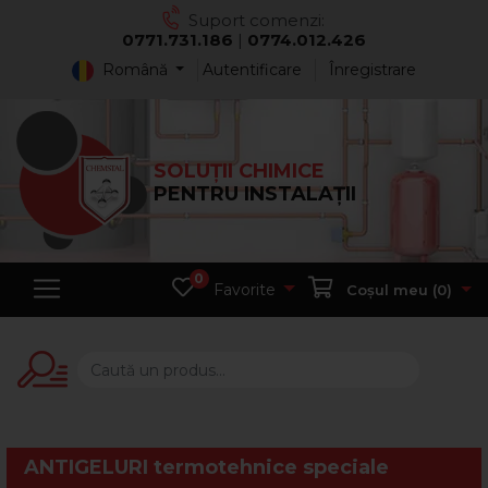
Suport comenzi:
0771.731.186
|
0774.012.426
Română
Autentificare
Înregistrare
SOLUȚII CHIMICE
PENTRU INSTALAȚII
0
Favorite
Coșul meu (
0
)
ANTIGELURI termotehnice speciale