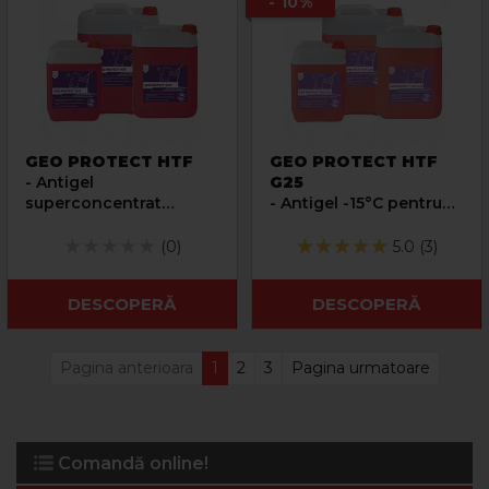
- 10%
GEO PROTECT HTF
GEO PROTECT HTF
- Antigel
G25
superconcentrat
- Antigel -15°C pentru
pentru instalatii
instalatii geotermale
geotermale
(0)
5.0 (3)
DESCOPERĂ
DESCOPERĂ
Pagina anterioara
1
2
3
Pagina urmatoare
Comandă online!