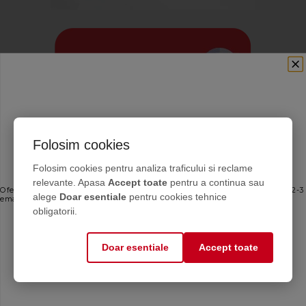
Folosim cookies
Abonează-te la newsletterul
Folosim cookies pentru analiza traficului si reclame
Chemstal
relevante. Apasa
Accept toate
pentru a continua sau
Calculator antigel
Oferte personalizate și sfaturi de întreținere direct de la producător. Maximum 2-3
alege
Doar esentiale
pentru cookies tehnice
emailuri pe lună — fără spam.
Află cantitatea de
obligatorii.
antigel de care ai nevoie
Email
Doar esentiale
Accept toate
Mă abonez
Aplicația CASA
Află soluția pentru