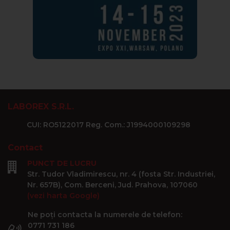
LABOREX S.R.L.
CUI: RO5122017 Reg. Com.: J1994000109298
Contact
PUNCT DE LUCRU
Str. Tudor Vladimirescu, nr. 4 (fosta Str. Industriei,
Nr. 657B), Com. Berceni, Jud. Prahova, 107060
(vezi harta Google)
Ne poți contacta la numerele de telefon:
0771 731 186