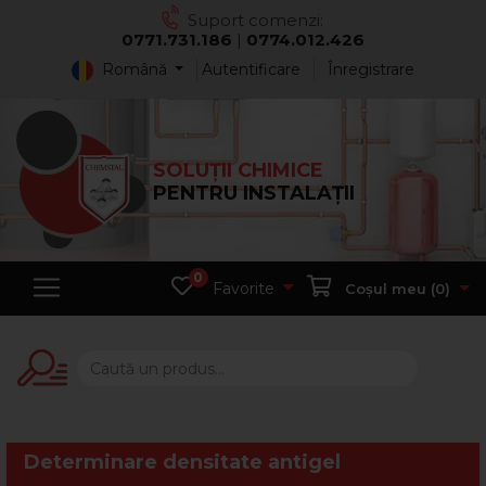
Suport comenzi:
0771.731.186
|
0774.012.426
Română
Autentificare
Înregistrare
SOLUȚII CHIMICE
PENTRU INSTALAȚII
0
Favorite
Coșul meu (
0
)
Determinare densitate antigel