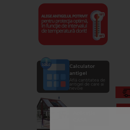
Calculator
antigel
Află cantitatea de
antigel de care ai
nevoie
Des
Aplicația
CASA
Pompa 
incarc
Află soluția