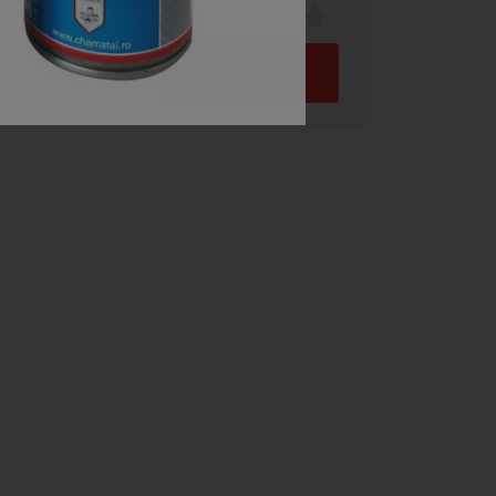
Adaugă o
recenzie