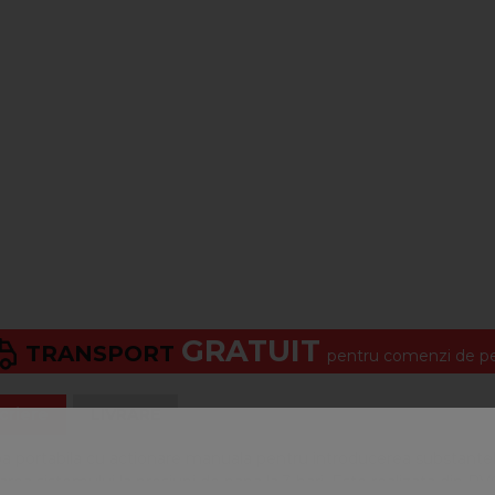
GRATUIT
TRANSPORT
pentru comenzi de pes
criere
LIVRARE
portabila cu actionare manuala pentru introducerea substantelor 
area sistemului la presiuni de pana la 3 bari. Este realizata din PV