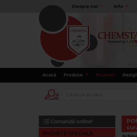
Despre noi
Info
Acasă
Produse
Promoții
Resigi
POM
Comandă online!
cur
PACHETE SPECIALE
Echip