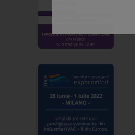
Dimen
Fii
Spu
Rezer