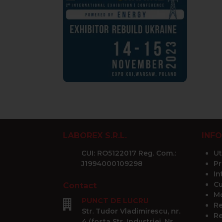
LABOREX S.R.L.
INFO
CUI: RO5122017 Reg. Com.:
Ut
J1994000109298
Pr
In
Cu
Contact
Mo
PUNCT DE LUCRU
Re
Str. Tudor Vladimirescu, nr.
Re
4 (fosta Str. Industriei, Nr.