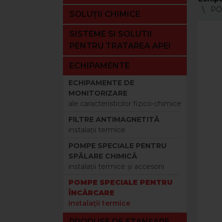
POM
SOLUȚII CHIMICE
SISTEME SI SOLUTII
PENTRU TRATAREA APEI
ECHIPAMENTE
ECHIPAMENTE DE
MONITORIZARE
ale caracteristicilor fizico-chimice
FILTRE ANTIMAGNETITĂ
instalaţii termice
POMPE SPECIALE PENTRU
SPĂLARE CHIMICĂ
instalaţii termice şi accesorii
POMPE SPECIALE PENTRU
ÎNCĂRCARE
instalaţii termice
PRODUSE DE ETANȘARE