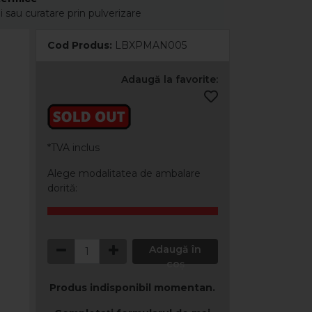
u curatare prin pulverizare
Cod Produs:
LBXPMAN005
Adaugă la favorite:
*TVA inclus
Alege modalitatea de ambalare
dorită:
Adaugă în
coș
Produs indisponibil momentan.