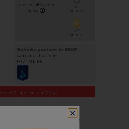
ChemstalClub vei
x2
puncte
primi:
x3
puncte
Solicită postare în SEAP
sau contactează-ne:
0771.731.186
te 500 lei, în limita a 100kg
chimice in instalatiile termice. Asigura
C special rezistent la compusii chimici ai