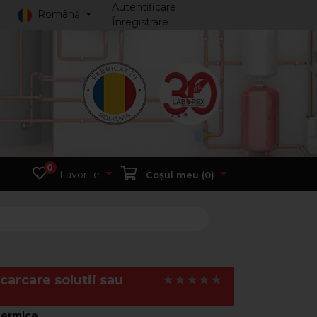
Autentificare
Română
Înregistrare
0
Favorite
Coșul meu (
0
)
rcare solutii sau
termice