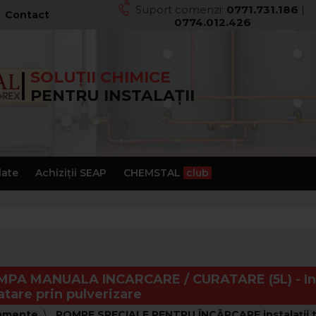
Suport comenzi:
0771.731.186
|
Contact
0774.012.426
SOLUȚII CHIMICE
PENTRU INSTALAȚII
late
Achiziții SEAP
CHEMSTAL
club
PA MANUALA INCARCARE / CURATARE (5L) - Inca
atare prin pulverizare
amente
POMPE SPECIALE PENTRU ÎNCĂRCARE instalaţii 