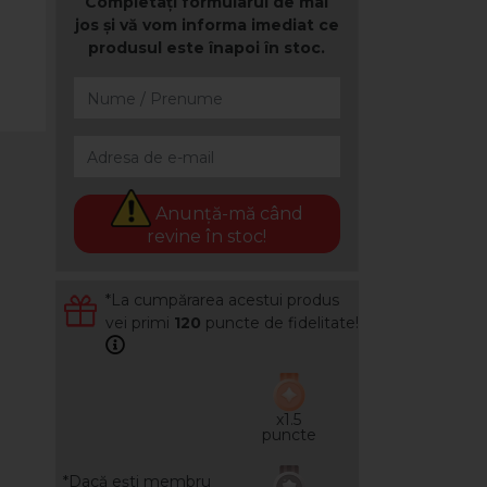
Completați formularul de mai
jos și vă vom informa imediat ce
produsul este înapoi în stoc.
Anunță-mă când
revine în stoc!
*La cumpărarea acestui produs
vei primi
120
puncte de fidelitate!
x1.5
puncte
*Dacă ești membru