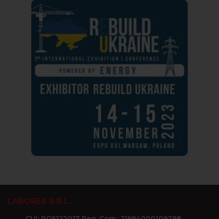
LABOREX S.R.L.
CUI: RO5122017 Reg. Com.: J1994000109298