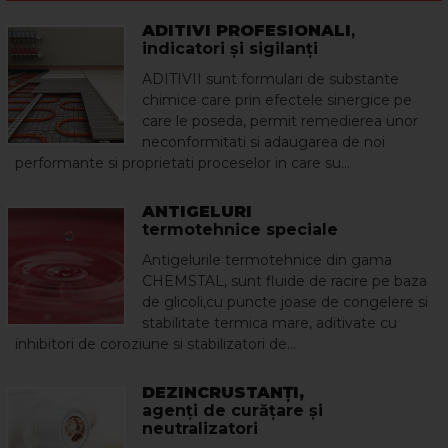
ADITIVI PROFESIONALI
,
indicatori şi sigilanţi
ADITIVII sunt formulari de substante
chimice care prin efectele sinergice pe
care le poseda, permit remedierea unor
neconformitati si adaugarea de noi
performante si proprietati proceselor in care su...
ANTIGELURI
termotehnice speciale
Antigelurile termotehnice din gama
CHEMSTAL, sunt fluide de racire pe baza
de glicoli,cu puncte joase de congelere si
stabilitate termica mare, aditivate cu
inhibitori de coroziune si stabilizatori de...
DEZINCRUSTANŢI,
agenţi de curăţare şi
neutralizatori