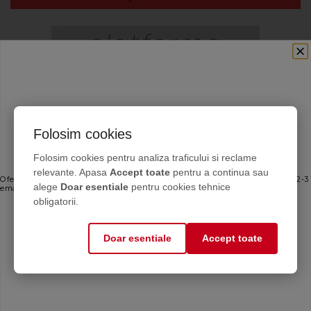
Folosim cookies
Abonează-te la newsletterul
Folosim cookies pentru analiza traficului si reclame
Chemstal
relevante. Apasa
Accept toate
pentru a continua sau
Oferte personalizate și sfaturi de întreținere direct de la producător. Maximum 2-3
alege
Doar esentiale
pentru cookies tehnice
emailuri pe lună — fără spam.
obligatorii.
Email
Doar esentiale
Accept toate
Mă abonez