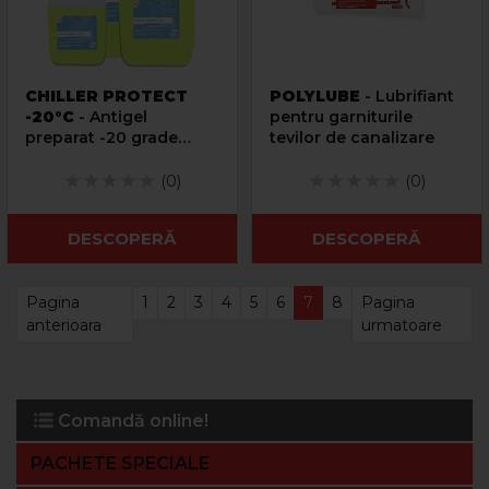
CHILLER PROTECT
POLYLUBE
- Lubrifiant
-20°C
- Antigel
pentru garniturile
preparat -20 grade
tevilor de canalizare
pentru instalatii cu
chillere
(0)
(0)
DESCOPERĂ
DESCOPERĂ
Pagina
1
2
3
4
5
6
7
8
Pagina
anterioara
urmatoare
Comandă online!
PACHETE SPECIALE