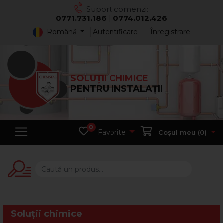
Suport comenzi:
0771.731.186
|
0774.012.426
Română
Autentificare
Înregistrare
SOLUȚII CHIMICE
PENTRU INSTALAȚII
0
Favorite
Coșul meu (
0
)
Soluții chimice