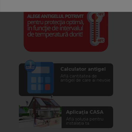
Calculator antigel
Află cantitatea de
antigel de care ai nevoie
Aplicația CASA
Află soluția pentru
instalația ta