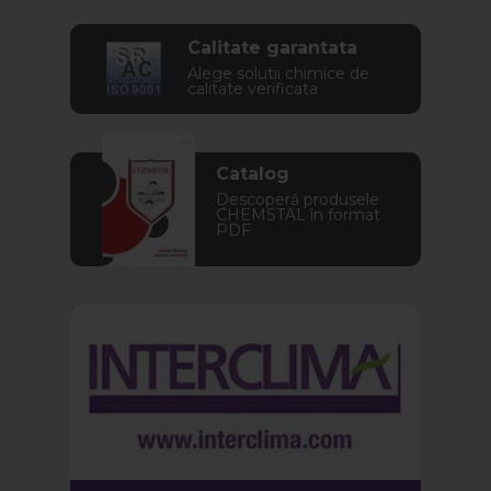
Calitate garantata
Alege solutii chimice de
calitate verificata
Catalog
Descoperă produsele
CHEMSTAL în format
PDF