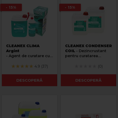
- 15%
- 15%
CLEANEX CLIMA
CLEANEX CONDENSER
Argint
COIL
- Dezincrustant
- Agent de curatare cu
pentru curatarea
actiune igienizanta
condensatoarelor
pentru aparate de aer
unitatilor de climatizare
4.9 (37)
(0)
conditionat
DESCOPERĂ
DESCOPERĂ