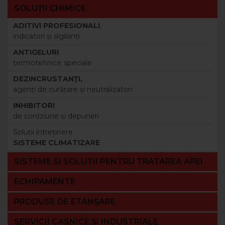
SOLUȚII CHIMICE
ADITIVI PROFESIONALI
,
indicatori şi sigilanţi
ANTIGELURI
termotehnice speciale
DEZINCRUSTANŢI,
agenţi de curăţare şi neutralizatori
INHIBITORI
de coroziune şi depuneri
Soluţii întreţinere
SISTEME CLIMATIZARE
SISTEME SI SOLUTII PENTRU TRATAREA APEI
ECHIPAMENTE
PRODUSE DE ETANȘARE
SERVICII CASNICE ȘI INDUSTRIALE