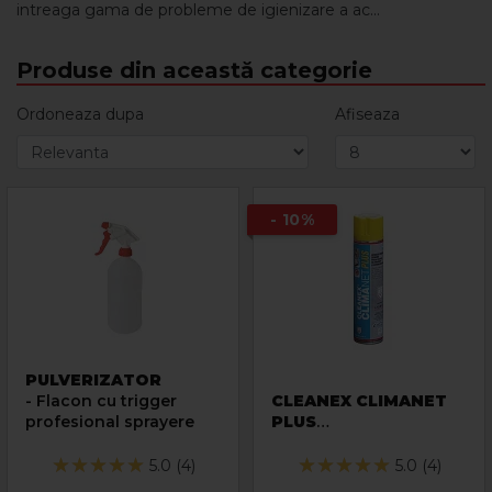
intreaga gama de probleme de igienizare a ac...
Produse din această categorie
Ordoneaza dupa
Afiseaza
- 10%
PULVERIZATOR
- Flacon cu trigger
CLEANEX CLIMANET
profesional sprayere
PLUS
- Spray detergent
spumogen pentru
5.0 (4)
5.0 (4)
curatarea aparatelor de