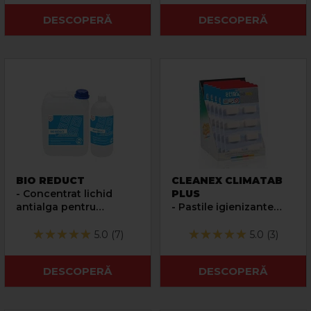
aer conditionat
DESCOPERĂ
DESCOPERĂ
BIO REDUCT
CLEANEX CLIMATAB
- Concentrat lichid
PLUS
antialga pentru
- Pastile igienizante
instalatii de incalzire in
pentru condensta
pardoseala
instalatia de aer
5.0 (7)
5.0 (3)
conditionat
DESCOPERĂ
DESCOPERĂ