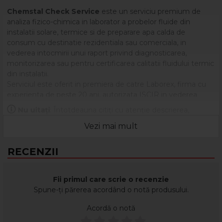
Chemstal Check Service
este un serviciu premium de
analiza fizico-chimica in laborator a probelor fluide din
instalatii solare, termice si de preparare apa calda de
consum cu destinatie rezidentiala sau comerciala, in
vederea intocmirii unui raport privind diagnosticarea,
monitorizarea sau pentru certificarea calitatii fluidului termic
din instalatii.
Serviciul este oferit in premiera de catre Laborex, firma cu
experienta de peste 20 ani, autorizata ISCIR in vederea
curatarii si monitorizarii regimului chimic din instalatiile
Nu uitați
: Întotdeauna citiți cu atenție descrierea,
termice si certificata conform ISO 9001, ISO 14001.
eticheta și ambalajul produsului înainte de a-l utiliza!
Vezi mai mult
Serviciul analizeaza majoritatea parametrilor importanti ai
apei de alimentare cat si al fluidului termic prelevat din
RECENZII
instalatie. Analiza analitica a apei de alimentare, respectiv a
fluidului termic ofera toate informatiile necesare pentru
diagnosticarea celor mai des intalnite probleme de natura
Fii primul care scrie o recenzie
chimica din instalatii.
Spune-ți părerea acordând o notă produsului.
Raportul final, usor de citit si interpretat, contine si
Acordă o notă
recomandarile necesare pentru aducerea fluidului termic
din instalatie in parametri optimi de functionare.