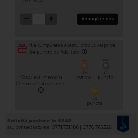
*TVA inclus
Adaugă în coș
*La cumpărarea acestui produs vei primi
64
puncte de fidelitate!
x1.5
x2
puncte
puncte
*Dacă ești membru
ChemstalClub vei primi:
x3
puncte
Solicită postare în SEAP
sau contactează-ne:
0771.731.186
|
0770.766.328