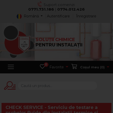
Suport comenzi:
0771.731.186
|
0774.012.426
Română
Autentificare
Înregistrare
SOLUȚII CHIMICE
PENTRU INSTALAȚII
0
Favorite
Coșul meu (
0
)
CHECK SERVICE - Serviciu de testare a
probelor fluide din instalatii termice si