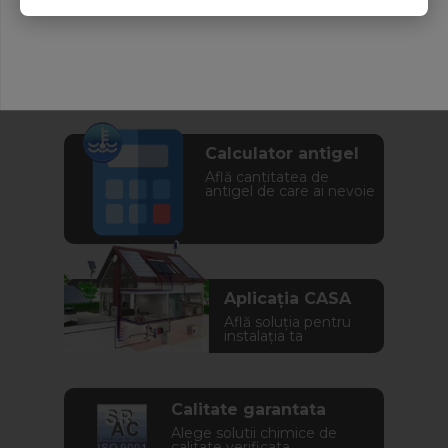
Calculator antigel
Află cantitatea de
antigel de care ai nevoie
Aplicația CASA
Află soluția pentru
instalația ta
Calitate garantata
Alege solutii chimice de
calitate verificata