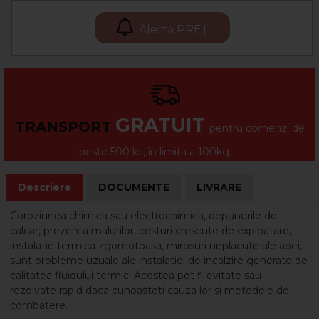
Alertă PREȚ
GRATUIT
TRANSPORT
pentru comenzi de
peste 500 lei, în limita a 100kg
Descriere
DOCUMENTE
LIVRARE
Coroziunea chimica sau electrochimica, depunerile de
calcar, prezenta malurilor, costuri crescute de exploatare,
instalatie termica zgomotoasa, mirosuri neplacute ale apei,
sunt probleme uzuale ale instalatiei de incalzire generate de
calitatea fluidului termic. Acestea pot fi evitate sau
rezolvate rapid daca cunoasteti cauza lor si metodele de
combatere.