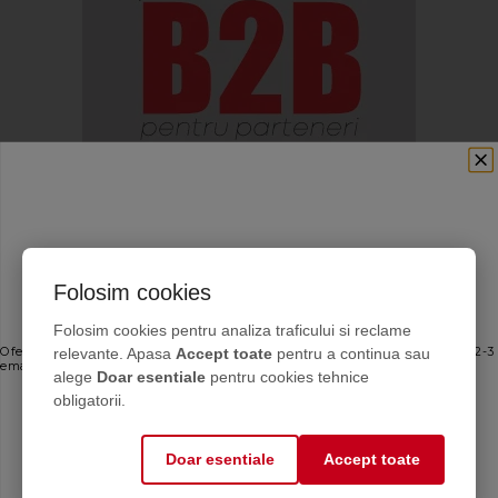
Folosim cookies
Ofertele bune, direct în inbox
Folosim cookies pentru analiza traficului si reclame
relevante. Apasa
Accept toate
pentru a continua sau
Oferte personalizate și sfaturi de întreținere direct de la producător. Maximum 2-3
emailuri pe lună — fără spam.
alege
Doar esentiale
pentru cookies tehnice
Email
obligatorii.
Doar esentiale
Accept toate
Mă abonez