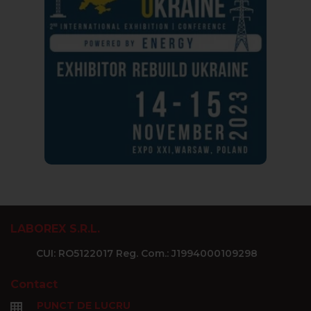
LABOREX S.R.L.
CUI: RO5122017 Reg. Com.: J1994000109298
Contact
PUNCT DE LUCRU