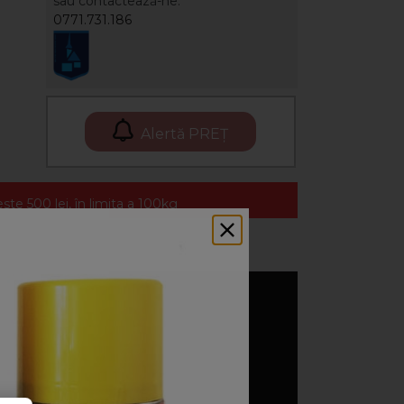
sau contactează-ne:
0771.731.186
Alertă PREȚ
te 500 lei, în limita a 100kg