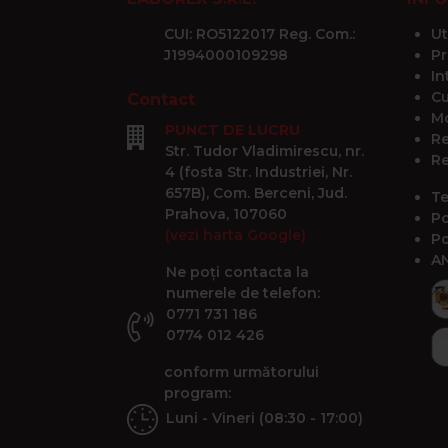
CUI: RO5122017 Reg. Com.:
Ut
J1994000109298
Pr
In
Cu
Contact
Mo
PUNCT DE LUCRU
Re
Str. Tudor Vladimirescu, nr.
Re
4 (fosta Str. Industriei, Nr.
657B), Com. Berceni, Jud.
Te
Prahova, 107060
Po
(vezi harta Google)
Po
A
Ne poți contacta la
numerele de telefon:
0771 731 186
0774 012 426
conform următorului
program:
Luni - Vineri (08:30 - 17:00)