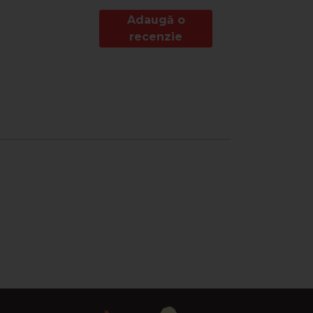
tate.
tila Cleanex Climatab Plus in tavita de condens.
Adaugă o
recenzie
 rece.
 functie de nivelul de murdarie existent.