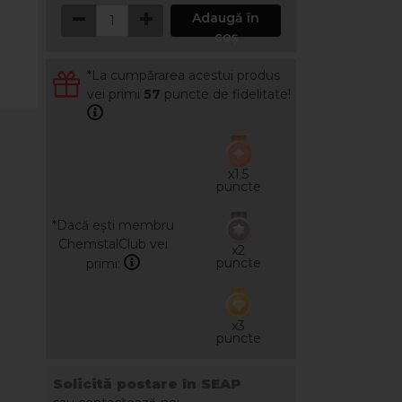
Adaugă în
coș
*La cumpărarea acestui produs
vei primi
57
puncte de fidelitate!
x1.5
puncte
*Dacă ești membru
ChemstalClub vei
x2
puncte
primi:
x3
puncte
Solicită postare în SEAP