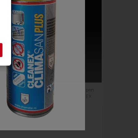
ienizare ale aparatelor de aer conditionat prin
T PLUS (600ml), a igienizantului CLEANEX
s, CLEANEX CLIMATAB PLUS.
ate prafului depus
elor