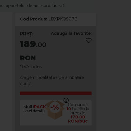
 aparatelor de aer conditionat
Cod Produs:
LBXPKOS07B
Adaugă la favorite:
PREȚ:
189
.00
RON
*TVA inclus
Alege modalitatea de ambalare
dorită:
Comandă
-%
Multi
PACK
10
bucăți la
(vezi detalii)
preț de
170.00
RON/buc