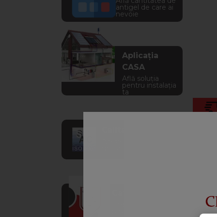
Află cantitatea de
antigel de care ai
nevoie
Aplicația
CASA
Află soluția
pentru instalația
ta
Calitate garantata
Des
Alege solutii chimice
de calitate verificata
Catalog
Descoperă
produsele