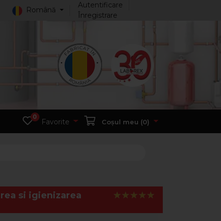
Autentificare
Română
Înregistrare
0
Favorite
Coșul meu (
0
)
ea si igienizarea