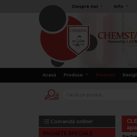
Despre noi
Info
Acasă
Produse
Promoții
Resigi
CLE
Comandă online!
apa
PACHETE SPECIALE
Pache