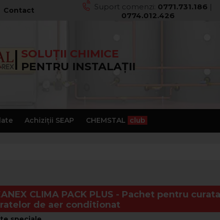
Suport comenzi:
0771.731.186
|
Contact
0774.012.426
SOLUȚII CHIMICE
PENTRU INSTALAȚII
late
Achiziții SEAP
CHEMSTAL
club
ANEX CLIMA PACK PLUS - Pachet pentru curatar
ratelor de aer conditionat
te speciale