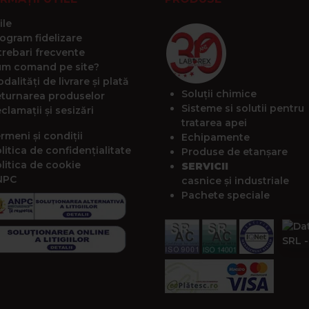
ile
ogram fidelizare
trebari frecvente
m comand pe site?
dalități de livrare și plată
Soluții chimice
turnarea produselor
Sisteme si solutii pentru
clamații și sesizări
tratarea apei
rmeni și condiții
Echipamente
litica de confidențialitate
Produse de etanșare
litica de cookie
SERVICII
NPC
casnice și industriale
Pachete speciale