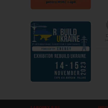
vapori
4. Dup
Repet
Produs
D
24
LABOREX S.R.L.
INFO