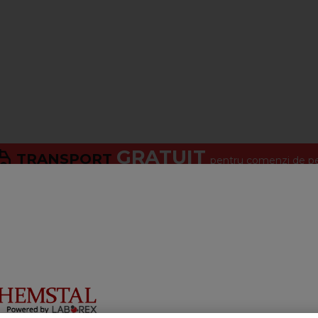
GRATUIT
TRANSPORT
pentru comenzi de pes
criere
LIVRARE