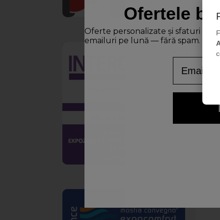
CHEMSTAL în
format PDF
Ofertele bu
Oferte personalizate și sfaturi de
F
emailuri pe lună — fără spam.
A
c
Email
CLEA
inter
CLIMA
✓ Asig
✓ Cres
✓ Rea