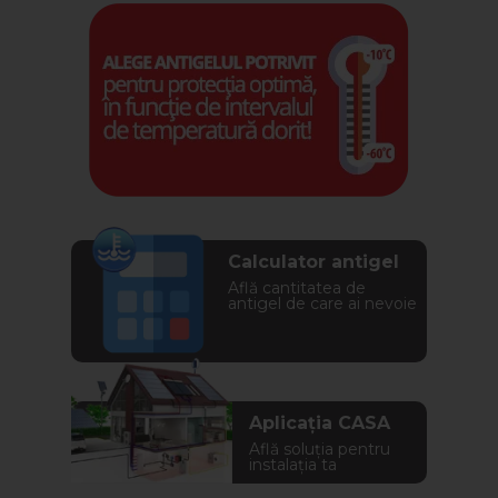
Calculator antigel
Află cantitatea de
antigel de care ai nevoie
Aplicația CASA
Află soluția pentru
instalația ta