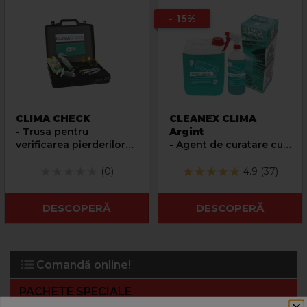
- 15%
CLIMA CHECK
CLEANEX CLIMA
- Trusa pentru
Argint
verificarea pierderilor
- Agent de curatare cu
de gaz din instalatiile
actiune igienizanta
de aer conditionat
pentru aparate de aer
(0)
4.9 (37)
conditionat
DESCOPERĂ
DESCOPERĂ
Comandă online!
PACHETE SPECIALE