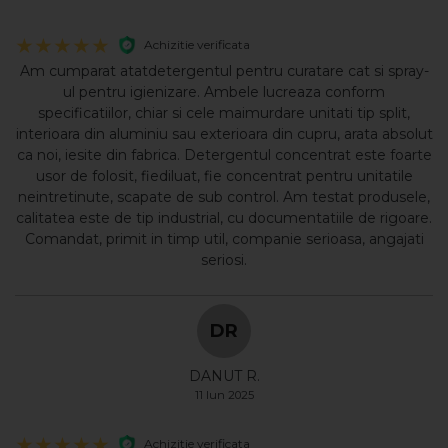
Achizitie verificata
Am cumparat atatdetergentul pentru curatare cat si spray-
ul pentru igienizare. Ambele lucreaza conform
specificatiilor, chiar si cele maimurdare unitati tip split,
interioara din aluminiu sau exterioara din cupru, arata absolut
ca noi, iesite din fabrica. Detergentul concentrat este foarte
usor de folosit, fiediluat, fie concentrat pentru unitatile
neintretinute, scapate de sub control. Am testat produsele,
calitatea este de tip industrial, cu documentatiile de rigoare.
Comandat, primit in timp util, companie serioasa, angajati
seriosi.
DR
DANUT R.
11 Iun 2025
Achizitie verificata