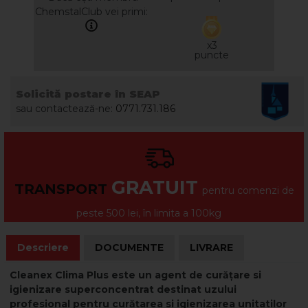
ChemstalClub vei primi:
x3
puncte
Solicită postare în SEAP
sau contactează-ne:
0771.731.186
GRATUIT
TRANSPORT
pentru comenzi de
peste 500 lei, în limita a 100kg
Descriere
DOCUMENTE
LIVRARE
Cleanex Clima Plus este un agent de curățare si
igienizare superconcentrat destinat uzului
profesional pentru curățarea si igienizarea unitatilor