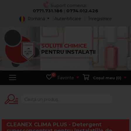
Suport comenzi:
0771.731.186
|
0774.012.426
Română
Autentificare
Înregistrare
SOLUȚII CHIMICE
PENTRU INSTALAȚII
0
Favorite
Coșul meu (
0
)
CLEANEX CLIMA PLUS - Detergent
superconcentrat pentru instalatiile de