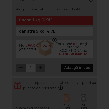
*TVA inclus
Alege modalitatea de ambalare dorită:
flacon 1 kg (0.9L)
canistra 5 kg (4.7L)
Comandă
6
bucăți la
Multi
PACK
-24%
preț de
(vezi detalii)
80.00 RON/buc
68.08 RON/buc
Adaugă în coș
*La cumpărarea acestui produs vei primi
23
puncte de fidelitate!
x1.5
x2
puncte
puncte
*Dacă ești membru