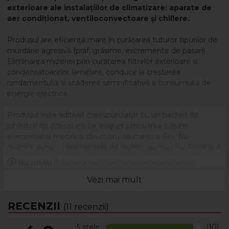
exterioare ale instalațiilor de climatizare: aparate de
aer condiționat, ventiloconvectoare și chillere.
Produsul are eficiență mare în curățarea tuturor tipurilor de
murdărie agresivă (praf, grăsime, excremente de pasari).
Eliminarea mizeriei prin curățarea filtrelor exterioare si
condensatoarelor lamelare, conduce la creșterea
randamentului și scăderea semnificativă a consumului de
energie electrică.
Produsul este aditivat corespunzator cu un pachet de
inhibitori de coroziune ce asigura protejarea tuturor
elementelor metalice din cupru, aluminiu si fier. Nu
reactioneaza cu elementele de plastic sau cauciuc.Produsul
nu e toxic si nu are impact negativ pe mediu.
Nu uitați
: Întotdeauna citiți cu atenție descrierea,
eticheta și ambalajul produsului înainte de a-l utiliza!
MOD DE UTILIZARE:
Vezi mai mult
Se prepara solutie in concentratie de 3% - 5% pentru
curatari normale sau pana la maxim 10% pentru
RECENZII
(11 recenzii)
curatari grele (solutie%/apa%).
Solutia se aplica prin pulverizare pe elementele ce necesita
5 stele
(10)