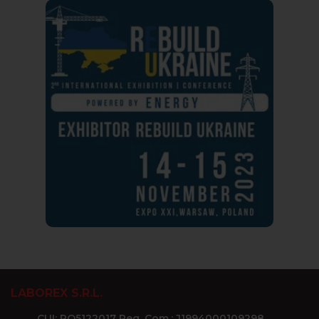
LABOREX S.R.L.
CUI: RO5122017 Reg. Com.: J1994000109298