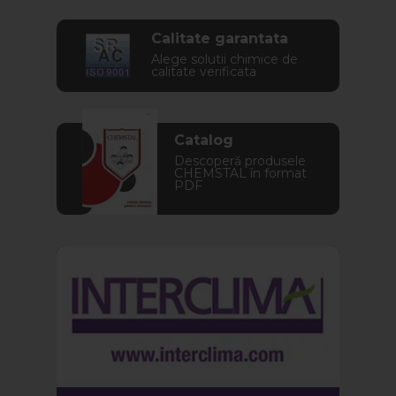
Calitate garantata
Alege solutii chimice de
calitate verificata
Catalog
Descoperă produsele
CHEMSTAL în format
PDF