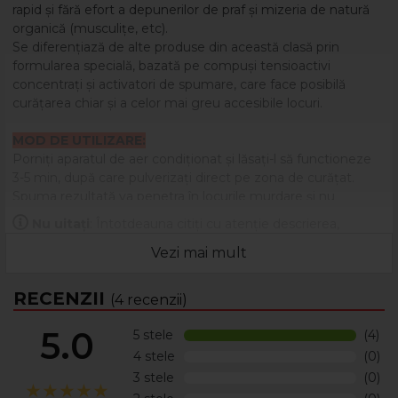
rapid și fără efort a depunerilor de praf și mizeria de natură
organică (musculițe, etc).
Se diferențiază de alte produse din această clasă prin
formularea specială, bazată pe compuși tensioactivi
concentrați și activatori de spumare, care face posibilă
curățarea chiar și a celor mai greu accesibile locuri.
MOD DE UTILIZARE:
Porniți aparatul de aer condiționat și lăsați-l să functioneze
3-5 min, după care pulverizați direct pe zona de curățat.
Spuma rezultată va penetra în locurile murdare și nu
necesită clătirea cu apă, drenarea mizeriei realizându-se cu
Nu uitați
: Întotdeauna citiți cu atenție descrierea,
ajutorul condensului rezultat din funcționarea aparatului.
eticheta și ambalajul produsului înainte de a-l utiliza!
Vezi mai mult
1 spray / 4-6 aparate
RECENZII
(4 recenzii)
5.0
5 stele
(4)
4 stele
(0)
3 stele
(0)