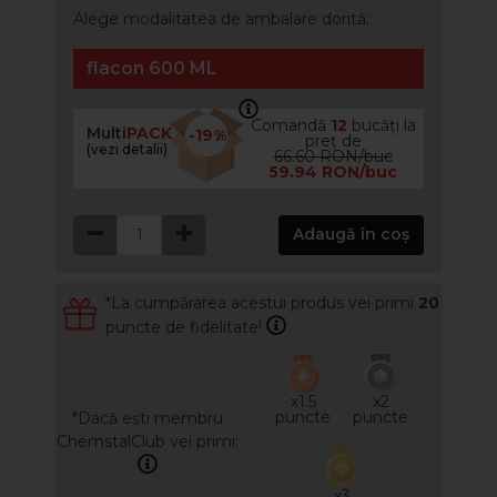
Alege modalitatea de ambalare dorită:
flacon 600 ML
Comandă
12
bucăți la
Multi
PACK
-19%
preț de
(vezi detalii)
66.60 RON/buc
59.94 RON/buc
Adaugă în coș
*La cumpărarea acestui produs vei primi
20
puncte de fidelitate!
x1.5
x2
puncte
puncte
*Dacă ești membru
ChemstalClub vei primi:
x3