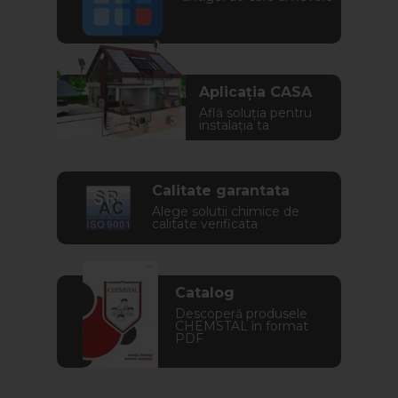
Aplicația CASA
Află soluția pentru
instalația ta
Calitate garantata
Alege solutii chimice de
calitate verificata
Catalog
Descoperă produsele
CHEMSTAL în format
PDF