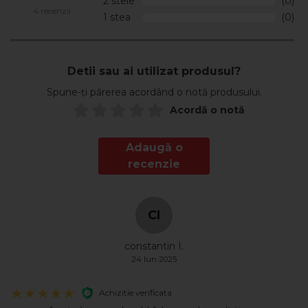
2 stele
(0)
4 recenzii
1 stea
(0)
Detii sau ai utilizat produsul?
Spune-ți părerea acordând o notă produsului.
Acordă o notă
Adaugă o
recenzie
CI
constantin I.
24 Iun 2025
Achizitie verificata