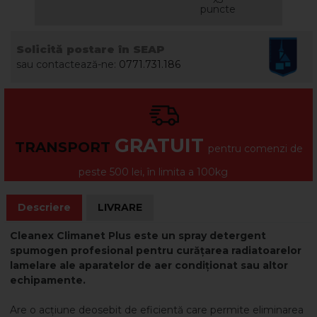
puncte
Solicită postare în SEAP
sau contactează-ne:
0771.731.186
GRATUIT
TRANSPORT
pentru comenzi de
peste 500 lei, în limita a 100kg
Descriere
LIVRARE
Cleanex Climanet Plus este un spray detergent
spumogen profesional pentru curățarea radiatoarelor
lamelare ale aparatelor de aer condiționat sau altor
echipamente.
Are o acțiune deosebit de eficientă care permite eliminarea