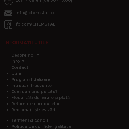
Luni - Vineri (08:30 - 17:00)
info@chemstal.ro
fb.com/CHEMSTAL
INFORMAȚII UTILE
Despre noi
Info
Contact
Utile
Program fidelizare
Intrebari frecvente
Cum comand pe site?
Modalități de livrare și plată
Returnarea produselor
Reclamații și sesizări
Termeni și condiții
Politica de confidențialitate