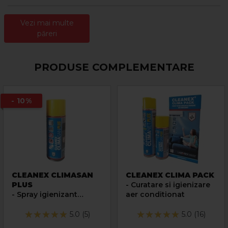
Vezi mai multe
păreri
PRODUSE COMPLEMENTARE
- 10%
CLEANEX CLIMASAN
CLEANEX CLIMA PACK
PLUS
- Curatare si igienizare
- Spray igienizant
aer conditionat
pentru instalatia de aer
conditionat
5.0 (5)
5.0 (16)