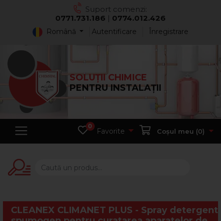
Suport comenzi:
0771.731.186
|
0774.012.426
Română
Autentificare
Înregistrare
SOLUȚII CHIMICE
PENTRU INSTALAȚII
0
Favorite
Coșul meu (
0
)
CLEANEX CLIMANET PLUS - Spray detergent
spumogen pentru curatarea aparatelor de