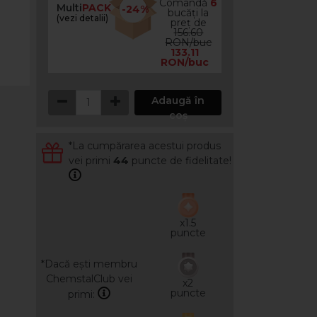
Comandă
6
Multi
PACK
-24%
bucăți la
(vezi detalii)
preț de
156.60
RON/buc
133.11
RON/buc
Adaugă în
coș
*La cumpărarea acestui produs
vei primi
44
puncte de fidelitate!
x1.5
puncte
*Dacă ești membru
ChemstalClub vei
x2
puncte
primi: