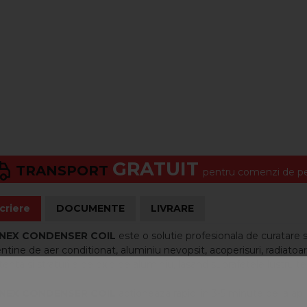
GRATUIT
TRANSPORT
pentru comenzi de pes
criere
DOCUMENTE
LIVRARE
NEX CONDENSER COIL
este o solutie profesionala de curatare s
ntine de aer conditionat, aluminiu nevopsit, acoperisuri, radiatoa
tenta si straturile de oxid de aluminiu, lasand suprafetele lustruite 
NEX CONDENSER COIL
actioneaza rapid, in 3-5 minute de la apl