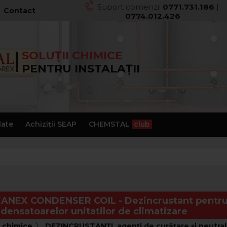
Suport comenzi:
0771.731.186
|
Contact
0774.012.426
SOLUȚII CHIMICE
PENTRU INSTALAȚII
late
Achiziții SEAP
CHEMSTAL
club
ANEX CONDENSER COIL - Dezincrustant pentru
densatoarelor unitatilor de climatizare
i chimice
DEZINCRUSTANŢI, agenţi de curăţare şi neutral