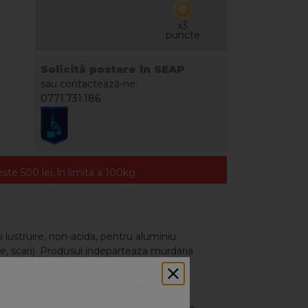
x3
puncte
Solicită postare în SEAP
sau contactează-ne:
0771.731.186
te 500 lei, în limita a 100kg
i lustruire, non-acida, pentru aluminiu
re, scari). Produsul indeparteaza murdaria
si stralucitoare.
icare, reducand durata de oprire a