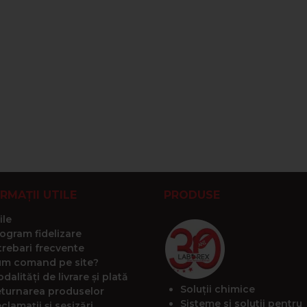
RMAȚII UTILE
PRODUSE
ile
ogram fidelizare
trebari frecvente
m comand pe site?
dalități de livrare și plată
Soluții chimice
turnarea produselor
Sisteme si solutii pentru
clamații și sesizări