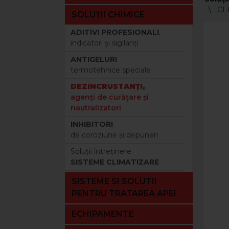
CLE
SOLUȚII CHIMICE
ADITIVI PROFESIONALI
,
indicatori şi sigilanţi
ANTIGELURI
termotehnice speciale
DEZINCRUSTANŢI,
agenţi de curăţare şi
neutralizatori
INHIBITORI
de coroziune şi depuneri
Soluţii întreţinere
SISTEME CLIMATIZARE
SISTEME SI SOLUTII
PENTRU TRATAREA APEI
ECHIPAMENTE