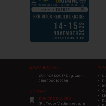
LABOREX S.R.L.
INFO
CUI: RO5122017 Reg. Com.:
Ut
J1994000109298
Pr
In
Cu
Contact
Mo
PUNCT DE LUCRU
Re
Str. Tudor Vladimirescu, nr.
Re