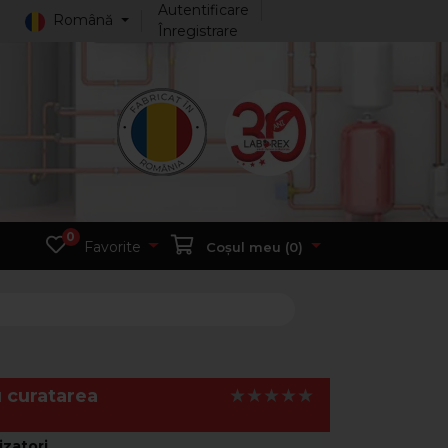
Autentificare
Română
Înregistrare
0
Favorite
Coșul meu (
0
)
 curatarea
izatori