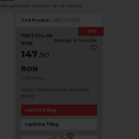
satoarelor unitatilor de climatizare
Cod Produs:
LBXCOIL005
-15%
PREȚ:
174.00
Adaugă la favorite:
RON
147
.90
RON
*TVA inclus
Alege modalitatea de ambalare
dorită:
canistra 5kg
canistra 10kg