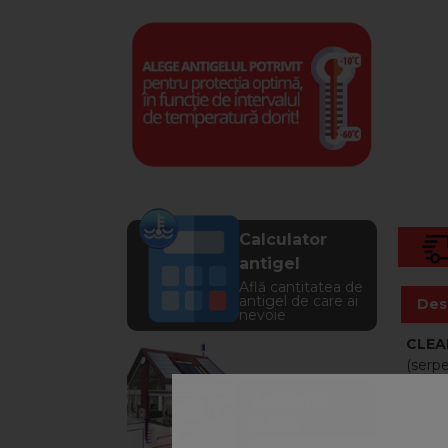
Calculator
antigel
Află cantitatea de
antigel de care ai
Des
nevoie
CLEA
(serpe
persis
Aplicația
CASA
CLEA
Află soluția