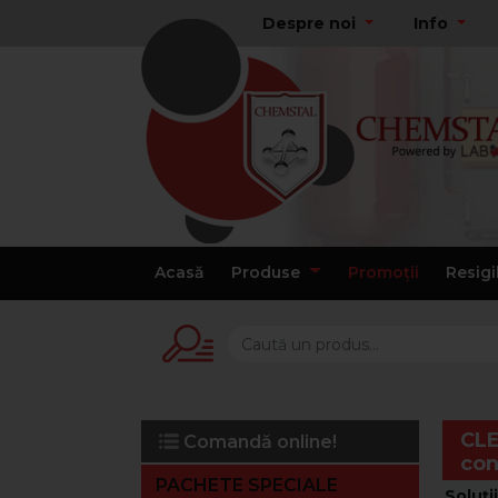
Despre noi
Info
Acasă
Produse
Promoții
Resigi
CLE
Comandă online!
con
PACHETE SPECIALE
Soluți