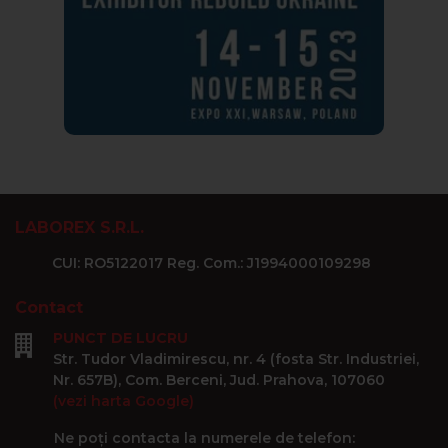
LABOREX S.R.L.
CUI: RO5122017 Reg. Com.: J1994000109298
Contact
PUNCT DE LUCRU
Str. Tudor Vladimirescu, nr. 4 (fosta Str. Industriei,
Nr. 657B), Com. Berceni, Jud. Prahova, 107060
(vezi harta Google)
Ne poți contacta la numerele de telefon: