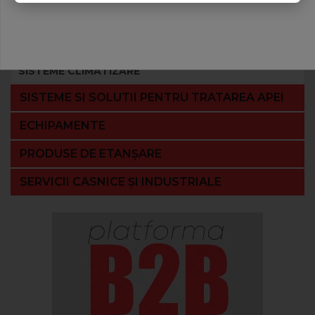
INHIBITORI
de coroziune şi depuneri
Soluţii întreţinere
SISTEME CLIMATIZARE
SISTEME SI SOLUTII PENTRU TRATAREA APEI
ECHIPAMENTE
PRODUSE DE ETANȘARE
SERVICII CASNICE ȘI INDUSTRIALE