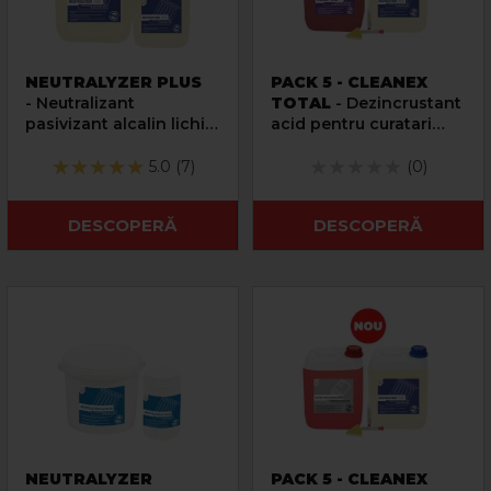
NEUTRALYZER PLUS
PACK 5 - CLEANEX
- Neutralizant
TOTAL
- Dezincrustant
pasivizant alcalin lichid
acid pentru curatari
pentru solutii acide
grele instalatii termice
5.0 (7)
(0)
DESCOPERĂ
DESCOPERĂ
NEUTRALYZER
PACK 5 - CLEANEX