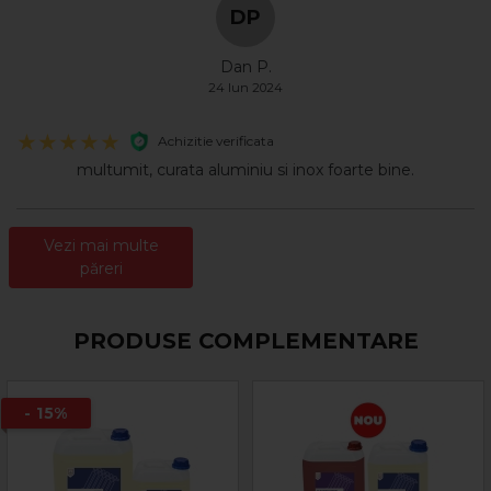
de protecţie, sorţ de cauciuc sau combinezon
DP
antiacid.
Dan P.
Pentru mai multe informatii, verificati Fisa Tehnica din
24 Iun 2024
sectiunea Documente!
Achizitie verificata
multumit, curata aluminiu si inox foarte bine.
Vezi mai multe
păreri
PRODUSE COMPLEMENTARE
- 15%