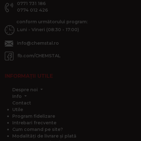
0771 731 186
0774 012 426
conform următorului program:
Luni - Vineri (08:30 - 17:00)
info@chemstal.ro
fb.com/CHEMSTAL
INFORMAȚII UTILE
Despre noi
Info
Contact
Utile
Program fidelizare
Intrebari frecvente
Cum comand pe site?
Modalități de livrare și plată