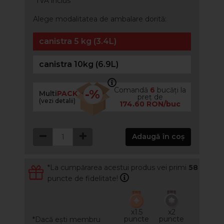
*TVA inclus
Alege modalitatea de ambalare dorită:
canistra 5 kg (3.4L)
canistra 10kg (6.9L)
Comandă
6
bucăți la
-%
Multi
PACK
preț de
(vezi detalii)
174.60 RON/buc
Adaugă în coș
*La cumpărarea acestui produs vei primi
58
puncte de fidelitate!
x1.5
x2
puncte
puncte
*Dacă ești membru