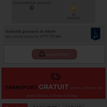
ChemstalClub vei primi:
x3
puncte
Solicită postare în SEAP
sau contactează-ne:
0771.731.186
Alertă PREȚ
GRATUIT
TRANSPORT
pentru comenzi de
peste 500 lei, în limita a 100kg