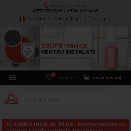
Suport comenzi:
0771.731.186
|
0774.012.426
Română
Autentificare
Înregistrare
SOLUȚII CHIMICE
PENTRU INSTALAȚII
0
Favorite
Coșul meu (
0
)
CLEANEX INOX-AL PLUS - Dezincrustant cu
actiune rapida centrale termice cu