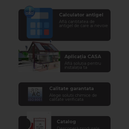
Calculator antigel
Află cantitatea de
antigel de care ai nevoie
Aplicația CASA
Află soluția pentru
instalația ta
Calitate garantata
Alege solutii chimice de
calitate verificata
Catalog
Descoperă produsele