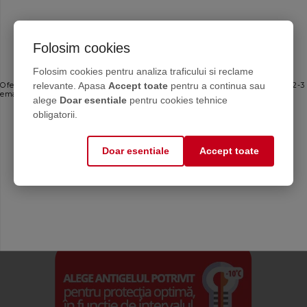
Folosim cookies
Ofertele bune, direct în inbox
Folosim cookies pentru analiza traficului si reclame
relevante. Apasa
Accept toate
pentru a continua sau
Oferte personalizate și sfaturi de întreținere direct de la producător. Maximum 2-3
emailuri pe lună — fără spam.
alege
Doar esentiale
pentru cookies tehnice
Email
obligatorii.
Doar esentiale
Accept toate
Mă abonez