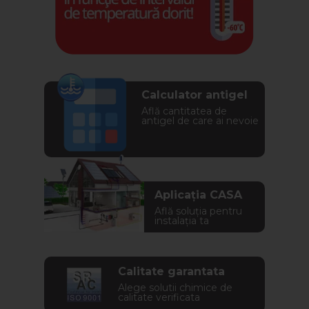
Calculator antigel
Află cantitatea de
antigel de care ai nevoie
Aplicația CASA
Află soluția pentru
instalația ta
Calitate garantata
Alege solutii chimice de
calitate verificata