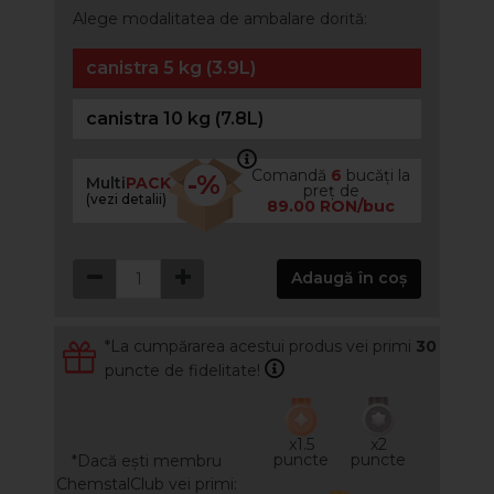
Alege modalitatea de ambalare dorită:
canistra 5 kg (3.9L)
canistra 10 kg (7.8L)
Comandă
6
bucăți la
-%
Multi
PACK
preț de
(vezi detalii)
89.00 RON/buc
Adaugă în coș
*La cumpărarea acestui produs vei primi
30
puncte de fidelitate!
x1.5
x2
puncte
puncte
*Dacă ești membru
ChemstalClub vei primi: