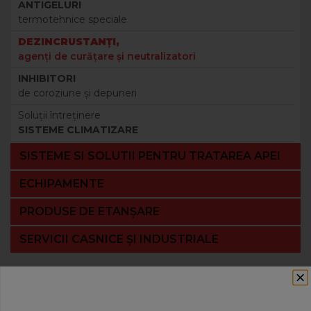
ANTIGELURI
termotehnice speciale
DEZINCRUSTANŢI,
agenţi de curăţare şi neutralizatori
INHIBITORI
de coroziune şi depuneri
Soluţii întreţinere
SISTEME CLIMATIZARE
SISTEME SI SOLUTII PENTRU TRATAREA APEI
ECHIPAMENTE
PRODUSE DE ETANȘARE
SERVICII CASNICE ȘI INDUSTRIALE