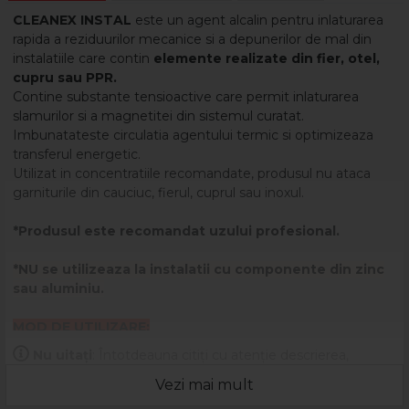
CLEANEX INSTAL
este un agent alcalin pentru inlaturarea
rapida a reziduurilor mecanice si a depunerilor de mal din
instalatiile care contin
elemente realizate din fier, otel,
cupru sau PPR.
Contine substante tensioactive care permit inlaturarea
slamurilor si a magnetitei din sistemul curatat.
Imbunatateste circulatia agentului termic si optimizeaza
transferul energetic.
Utilizat in concentratiile recomandate, produsul nu ataca
garniturile din cauciuc, fierul, cuprul sau inoxul.
*Produsul este recomandat uzului profesional.
*NU se utilizeaza la instalatii cu componente din zinc
sau aluminiu.
MOD DE UTILIZARE:
Se foloseste in solutii cu concentratie de 5-15%, in functie de
Nu uitați
: Întotdeauna citiți cu atenție descrierea,
depunerile prezente, prin recircularea in circuit cu pompele
eticheta și ambalajul produsului înainte de a-l utiliza!
speciale de curatare din gama Chemstal.
Vezi mai mult
Dupa utilizare instalatia se clateste bine cu apa pana la