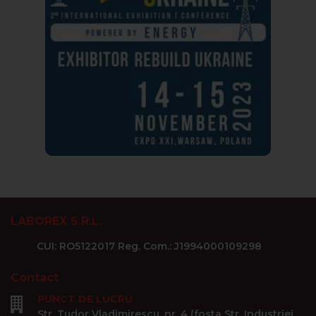
LABOREX S.R.L.
CUI: RO5122017 Reg. Com.: J1994000109298
Contact
PUNCT DE LUCRU
Str. Tudor Vladimirescu, nr. 4 (fosta Str. Industriei,