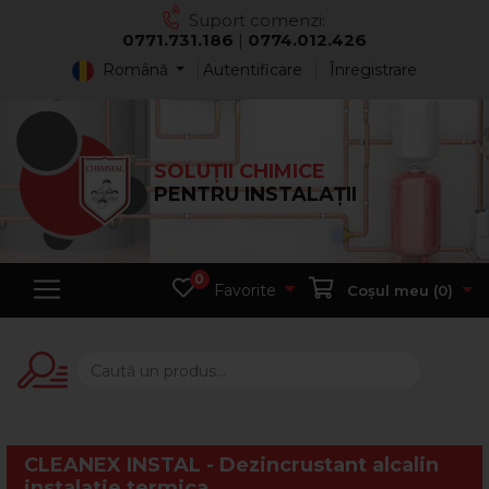
Suport comenzi:
0771.731.186
|
0774.012.426
Română
Autentificare
Înregistrare
SOLUȚII CHIMICE
PENTRU INSTALAȚII
0
Favorite
Coșul meu (
0
)
CLEANEX INSTAL - Dezincrustant alcalin
instalatie termica