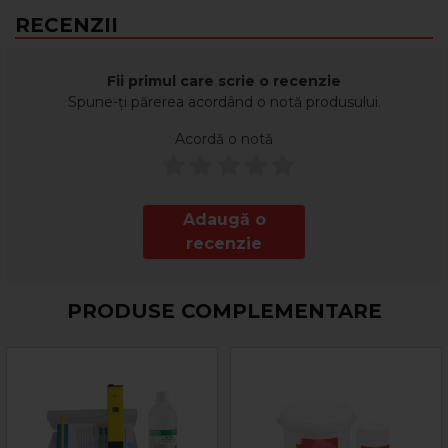
obtinerea unui pH neutru.
RECENZII
In vederea scaderii nivelului bazic la o cota neutra, se poate
utiliza NEUTRALYZER ACID.
Fii primul care scrie o recenzie
Spune-ți părerea acordând o notă produsului.
Acordă o notă
Adaugă o
recenzie
PRODUSE COMPLEMENTARE