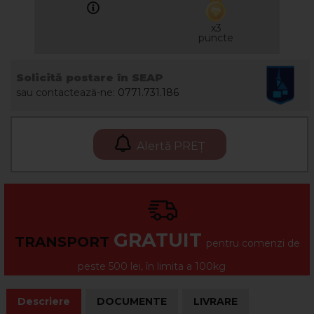
x3
puncte
Solicită postare în SEAP
sau contactează-ne:
0771.731.186
Alertă PREȚ
GRATUIT
TRANSPORT
pentru comenzi de
peste 500 lei, în limita a 100kg
Descriere
DOCUMENTE
LIVRARE