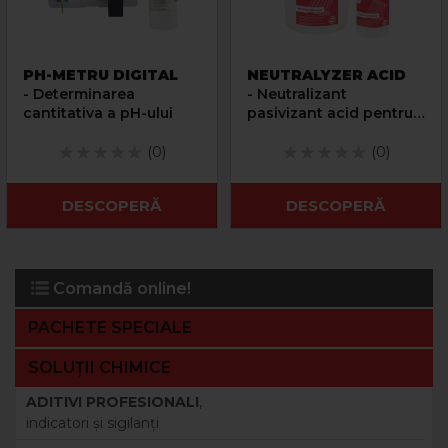
PH-METRU DIGITAL
NEUTRALYZER ACID
- Determinarea
- Neutralizant
cantitativa a pH-ului
pasivizant acid pentru
solutii alcaline
(0)
(0)
DESCOPERĂ
DESCOPERĂ
Comandă online!
PACHETE SPECIALE
SOLUȚII CHIMICE
ADITIVI PROFESIONALI
,
indicatori şi sigilanţi