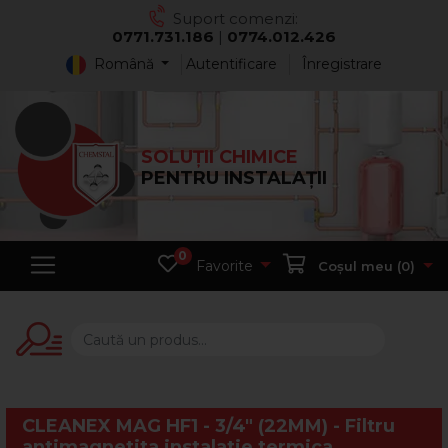
Suport comenzi:
0771.731.186
|
0774.012.426
Română
Autentificare
Înregistrare
SOLUȚII CHIMICE
PENTRU INSTALAȚII
0
Favorite
Coșul meu (
0
)
CLEANEX MAG HF1 - 3/4" (22MM) - Filtru
antimagnetita instalatie termica