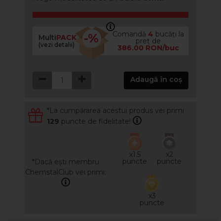
Comandă
4
bucăți la
-%
Multi
PACK
preț de
(vezi detalii)
386.00 RON/buc
Adaugă în coș
*La cumpărarea acestui produs vei primi
129
puncte de fidelitate!
x1.5
x2
puncte
puncte
*Dacă ești membru
ChemstalClub vei primi:
x3
puncte