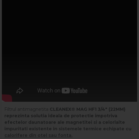
Filtrul antimagnetita
CLEANEX® MAG HF1 3/4" (22MM)
reprezinta solutia ideala de protectie impotriva
efectelor daunatoare ale magnetitei si a celorlalte
impuritati existente in sistemele termice echipate cu
calorifere din otel sau fonta.