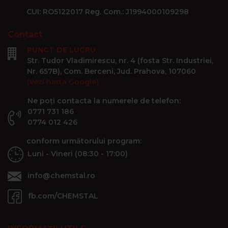
CUI: RO5122017 Reg. Com.: J1994000109298
Contact
PUNCT DE LUCRU
Str. Tudor Vladimirescu, nr. 4 (fosta Str. Industriei,
Nr. 657B), Com. Berceni, Jud. Prahova, 107060
(vezi harta Google)
Ne poți contacta la numerele de telefon:
0771 731 186
0774 012 426
conform următorului program:
Luni - Vineri (08:30 - 17:00)
info@chemstal.ro
fb.com/CHEMSTAL