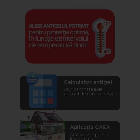
Calculator antigel
Află cantitatea de
antigel de care ai nevoie
Aplicația CASA
Află soluția pentru
instalația ta