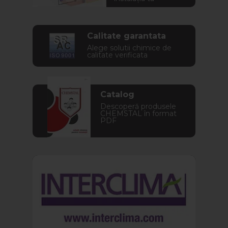
Calitate garantata
Alege solutii chimice de
calitate verificata
Catalog
Descoperă produsele
CHEMSTAL în format
PDF