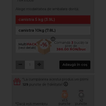
*TVA inclus
Alege modalitatea de ambalare dorită:
canistra 5 kg (3.9L)
canistra 10kg (7.8L)
Comandă
3
bucăți la
-%
Multi
PACK
preț de
(vezi detalii)
386.00 RON/buc
Adaugă în coș
*La cumpărarea acestui produs vei primi
129
puncte de fidelitate!
x1.5
x2
puncte
puncte
*Dacă ești membru