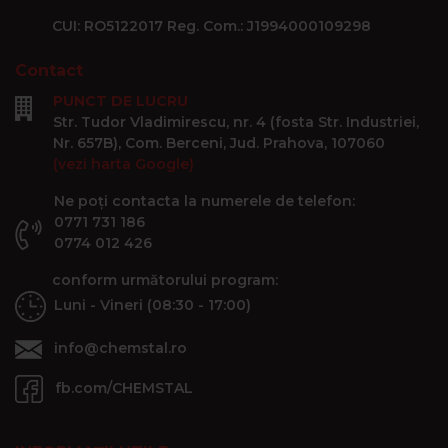
CUI: RO5122017 Reg. Com.: J1994000109298
Contact
PUNCT DE LUCRU
Str. Tudor Vladimirescu, nr. 4 (fosta Str. Industriei,
Nr. 657B), Com. Berceni, Jud. Prahova, 107060
(vezi harta Google)
Ne poți contacta la numerele de telefon:
0771 731 186
0774 012 426
conform următorului program:
Luni - Vineri (08:30 - 17:00)
info@chemstal.ro
fb.com/CHEMSTAL