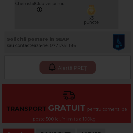
ChemstalClub vei primi:
x3
puncte
Solicită postare în SEAP
sau contactează-ne:
0771.731.186
Alertă PREȚ
GRATUIT
TRANSPORT
pentru comenzi de
peste 500 lei, în limita a 100kg