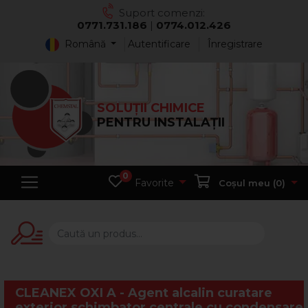
Suport comenzi:
0771.731.186
|
0774.012.426
Română
Autentificare
Înregistrare
SOLUȚII CHIMICE
PENTRU INSTALAȚII
0
Favorite
Coșul meu (
0
)
CLEANEX OXI A - Agent alcalin curatare
exterior schimbator centrale cu condensare