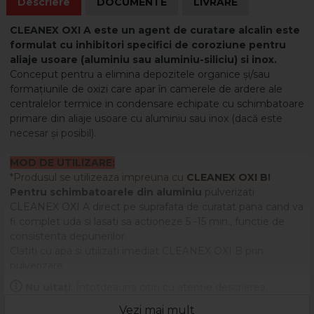
Descriere
DOCUMENTE
LIVRARE
CLEANEX OXI A este un agent de curatare alcalin este
formulat cu inhibitori specifici de coroziune pentru
aliaje usoare (aluminiu sau aluminiu-siliciu) si inox.
Conceput pentru a elimina depozitele organice și/sau
formațiunile de oxizi care apar în camerele de ardere ale
centralelor termice in condensare echipate cu schimbatoare
primare din aliaje usoare cu aluminiu sau inox (dacă este
necesar și posibil).
MOD DE UTILIZARE:
*Produsul se utilizeaza impreuna cu
CLEANEX OXI B
!
Pentru schimbatoarele din aluminiu
pulverizati
CLEANEX OXI A direct pe suprafata de curatat pana cand va
fi complet uda si lasati sa actioneze 5 -15 min., functie de
consistenta depunerilor.
Clatiti cu apa si utilizati imediat CLEANEX OXI B prin
pulverizare.
Lasati sa actioneze timp de 2-5 min. apoi efectuati clatirea
Nu uitați
: Întotdeauna citiți cu atenție descrierea,
finala cu apa din abundenta.
eticheta și ambalajul produsului înainte de a-l utiliza!
Nu utilizati apa sub presiune pentru clatire!
Vezi mai mult