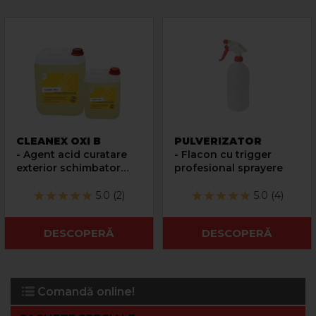
CLEANEX OXI B
PULVERIZATOR
- Agent acid curatare
- Flacon cu trigger
exterior schimbator
profesional sprayere
caldura centrale cu
condensare
5.0 (2)
5.0 (4)
DESCOPERĂ
DESCOPERĂ
Comandă online!