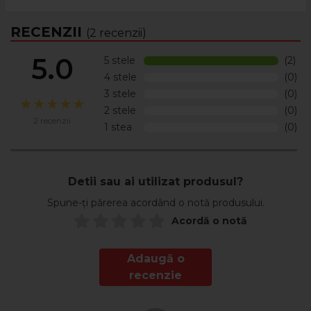
Functie de consistenta depunerilor poate fi necesar sa se
repete operatia.
RECENZII
(2 recenzii)
Produsul este recomandat exclusiv uzului profesional.
5.0
5 stele
(2)
4 stele
(0)
Pentru mai multe informatii, verificati Fisa Tehnica din
3 stele
(0)
sectiunea Documente.
2 stele
(0)
2 recenzii
1 stea
(0)
Detii sau ai utilizat produsul?
Spune-ți părerea acordând o notă produsului.
Acordă o notă
Adaugă o
recenzie