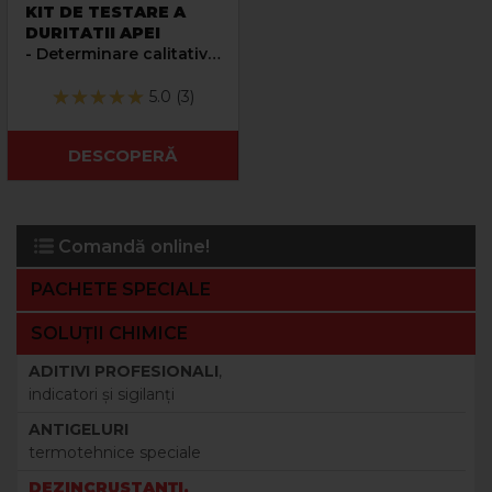
KIT DE TESTARE A
DURITATII APEI
- Determinare calitativa
a duritatii apei
5.0 (3)
DESCOPERĂ
Comandă online!
PACHETE SPECIALE
SOLUȚII CHIMICE
ADITIVI PROFESIONALI
,
indicatori şi sigilanţi
ANTIGELURI
termotehnice speciale
DEZINCRUSTANŢI,