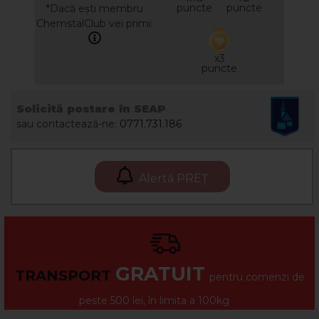
puncte
puncte
*Dacă ești membru
ChemstalClub vei primi:
x3
puncte
Solicită postare în SEAP
sau contactează-ne:
0771.731.186
Alertă PREȚ
GRATUIT
TRANSPORT
pentru comenzi de
peste 500 lei, în limita a 100kg