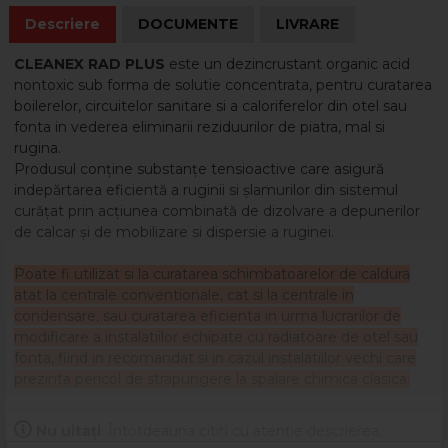
Descriere
DOCUMENTE
LIVRARE
CLEANEX RAD PLUS
este un dezincrustant organic acid
nontoxic sub forma de solutie concentrata, pentru curatarea
boilerelor, circuitelor sanitare si a caloriferelor din otel sau
fonta in vederea eliminarii reziduurilor de piatra, mal si
rugina.
Produsul conține substanțe tensioactive care asigură
indepărtarea eficientă a ruginii si şlamurilor din sistemul
curățat prin acțiunea combinată de dizolvare a depunerilor
de calcar şi de mobilizare si dispersie a ruginei.
Poate fi utilizat si la curatarea schimbatoarelor de caldura
atat la centrale conventionale, cat si la centrale in
condensare, sau curatarea eficienta in urma lucrarilor de
modificare a instalatiilor echipate cu radiatoare de otel sau
fonta, fiind in recomandat si in cazul instalatiilor vechi care
prezinta pericol de strapungere la spalare chimica clasica.
Produsul poate fi utilizat si la echipamente cu
Nu uitați
: Întotdeauna citiți cu atenție descrierea,
componente de aluminiu. Nu ataca materialele