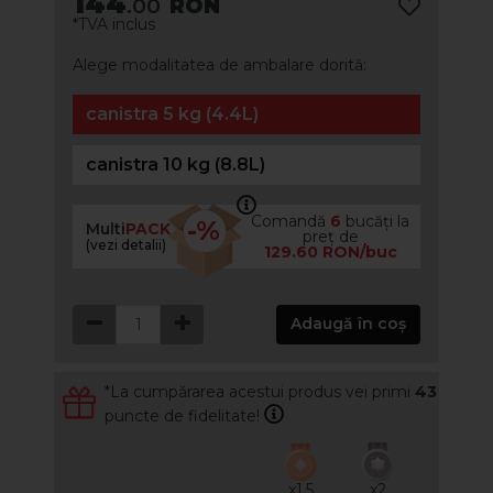
144
.00
RON
*TVA inclus
Alege modalitatea de ambalare dorită:
canistra 5 kg (4.4L)
canistra 10 kg (8.8L)
Comandă
6
bucăți la
-%
Multi
PACK
preț de
(vezi detalii)
129.60 RON/buc
Adaugă în coș
*La cumpărarea acestui produs vei primi
43
puncte de fidelitate!
x1.5
x2