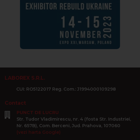
LABOREX S.R.L.
CUI: RO5122017 Reg. Com.: J1994000109298
Contact
PUNCT DE LUCRU
Str. Tudor Vladimirescu, nr. 4 (fosta Str. Industriei,
Nr. 657B), Com. Berceni, Jud. Prahova, 107060
(vezi harta Google)