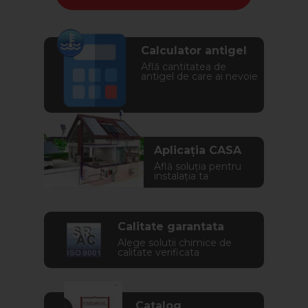
Calculator antigel
Află cantitatea de
antigel de care ai nevoie
Aplicația CASA
Află soluția pentru
instalația ta
Calitate garantata
Alege solutii chimice de
calitate verificata
Catalog