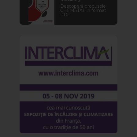
Descoperă produsele
CHEMSTAL în format
PDF