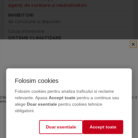
agenţi de curăţare şi neutralizatori
INHIBITORI
de coroziune şi depuneri
Soluţii întreţinere
SISTEME CLIMATIZARE
SISTEME SI SOLUTII PENTRU TRATAREA APEI
ECHIPAMENTE
PRODUSE DE ETANȘARE
Folosim cookies
SERVICII CASNICE ȘI INDUSTRIALE
Ofertele bune, direct în inbox
Folosim cookies pentru analiza traficului si reclame
relevante. Apasa
Accept toate
pentru a continua sau
Oferte personalizate și sfaturi de întreținere direct de la producător. Maximum 2-3
emailuri pe lună — fără spam.
alege
Doar esentiale
pentru cookies tehnice
Email
obligatorii.
Doar esentiale
Accept toate
Mă abonez