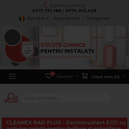
Suport comenzi:
0771.731.186
|
0774.012.426
Română
Autentificare
Înregistrare
SOLUȚII CHIMICE
PENTRU INSTALAȚII
0
Favorite
Coșul meu (
0
)
CLEANEX RAD PLUS - Dezincrustant ECO cu
actiune rapida pentru boilere si calorifere