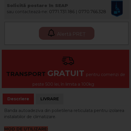
Solicită postare în SEAP
sau contactează-ne:
0771.731.186
|
0770.766.328
Alertă PREȚ
GRATUIT
TRANSPORT
pentru comenzi de
peste 500 lei, în limita a 100kg
Descriere
LIVRARE
Banda autoadeziva din polietilena reticulata pentru izolarea
instalatiilor de climatizare.
MOD DE UTILIZARE: