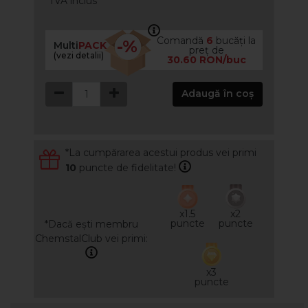
*TVA inclus
Comandă
6
bucăți la
-%
Multi
PACK
preț de
(vezi detalii)
30.60 RON/buc
Adaugă în coș
*La cumpărarea acestui produs vei primi
10
puncte de fidelitate!
x1.5
x2
puncte
puncte
*Dacă ești membru
ChemstalClub vei primi:
x3
puncte