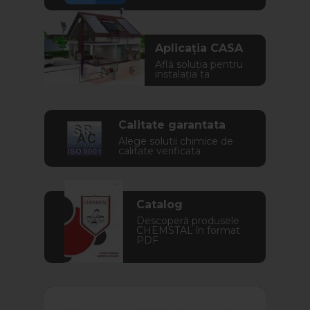
Aplicația CASA
Află soluția pentru
instalația ta
Calitate garantata
Alege solutii chimice de
calitate verificata
Catalog
Descoperă produsele
CHEMSTAL în format
PDF