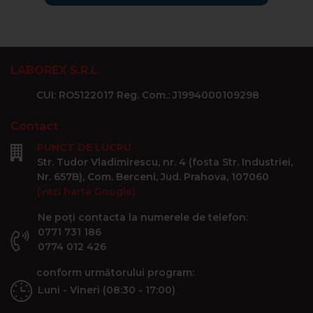
LABOREX S.R.L.
CUI: RO5122017 Reg. Com.: J1994000109298
Contact
PUNCT DE LUCRU
Str. Tudor Vladimirescu, nr. 4 (fosta Str. Industriei,
Nr. 657B), Com. Berceni, Jud. Prahova, 107060
(vezi harta Google)
Ne poți contacta la numerele de telefon:
0771 731 186
0774 012 426
conform următorului program:
Luni - Vineri (08:30 - 17:00)