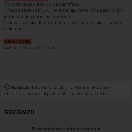
Se degresează și se usucă suprafața.
Înfășurați banda în jurul țevii suprapunând 20% până la 50%
în funcție de grosimea necesară.
Îndepărtați folia de protecție pe măsură ce aplicați banda
izolatoare.
DIMENSIUNI:
rola 50 mm x 10 m x 3 mm
Nu uitați
: Întotdeauna citiți cu atenție descrierea,
eticheta și ambalajul produsului înainte de a-l utiliza!
RECENZII
Fii primul care scrie o recenzie