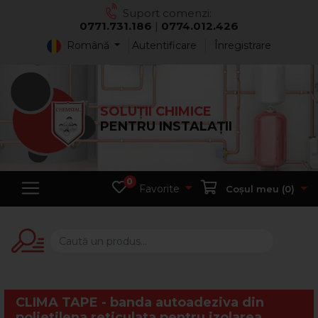
Suport comenzi:
0771.731.186
|
0774.012.426
Română
Autentificare
Înregistrare
SOLUȚII CHIMICE
PENTRU INSTALAȚII
0
Favorite
Coșul meu (
0
)
CLIMA TAPE - banda autoadeziva din
polietilena reticulata pentru izolarea