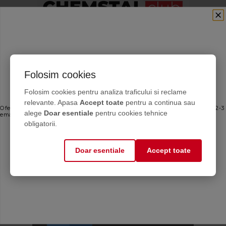
Folosim cookies
Abonează-te la newsletterul
Folosim cookies pentru analiza traficului si reclame
Chemstal
relevante. Apasa
Accept toate
pentru a continua sau
Oferte personalizate și sfaturi de întreținere direct de la producător. Maximum 2-3
alege
Doar esentiale
pentru cookies tehnice
emailuri pe lună — fără spam.
obligatorii.
Email
Doar esentiale
Accept toate
Mă abonez
Calculator antigel
Află cantitatea de
antigel de care ai nevoie