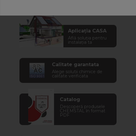
Aplicația CASA
Află soluția pentru
instalația ta
Calitate garantata
Alege solutii chimice de
calitate verificata
Catalog
Descoperă produsele
CHEMSTAL în format
PDF