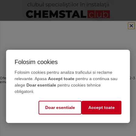
Folosim cookies
Ofertele bune, direct în inbox
Folosim cookies pentru analiza traficului si reclame
relevante. Apasa
Accept toate
pentru a continua sau
Oferte personalizate și sfaturi de întreținere direct de la producător. Maximum 2-3
emailuri pe lună — fără spam.
alege
Doar esentiale
pentru cookies tehnice
Email
obligatorii.
Doar esentiale
Accept toate
Mă abonez
Calculator antigel
Află cantitatea de
antigel de care ai nevoie