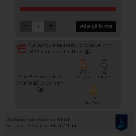
Adaugă în coș
*La cumpărarea acestui produs vei primi
1620
puncte de fidelitate!
x1.5
x2
puncte
puncte
*Dacă ești membru
ChemstalClub vei primi:
x3
puncte
Solicită postare în SEAP
sau contactează-ne:
0771.731.186