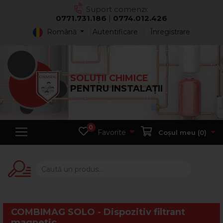
Suport comenzi:
0771.731.186
|
0774.012.426
Română
Autentificare
Înregistrare
SOLUȚII CHIMICE
PENTRU INSTALAȚII
0
Favorite
Coșul meu (
0
)
COMBIMAG SOLO - Dispozitiv filtrant
magnetic