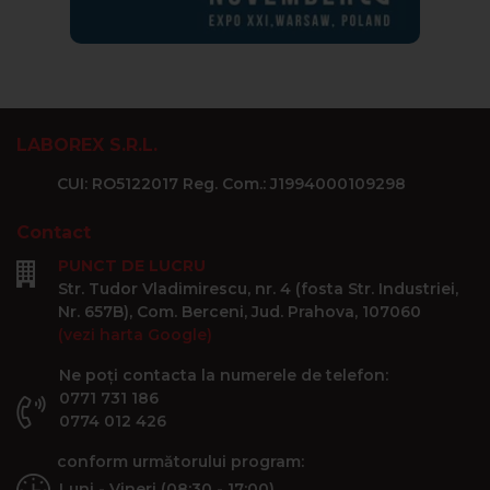
LABOREX S.R.L.
CUI: RO5122017 Reg. Com.: J1994000109298
Contact
PUNCT DE LUCRU
Str. Tudor Vladimirescu, nr. 4 (fosta Str. Industriei,
Nr. 657B), Com. Berceni, Jud. Prahova, 107060
(vezi harta Google)
Ne poți contacta la numerele de telefon:
0771 731 186
0774 012 426
conform următorului program:
Luni - Vineri (08:30 - 17:00)