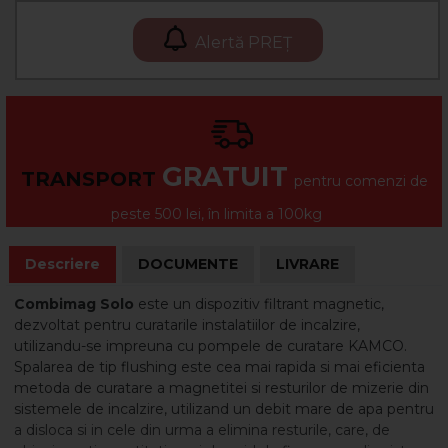
Alertă PREȚ
GRATUIT
TRANSPORT
pentru comenzi de
peste 500 lei, în limita a 100kg
Descriere
DOCUMENTE
LIVRARE
Combimag Solo
este un dispozitiv filtrant magnetic,
dezvoltat pentru curatarile instalatiilor de incalzire,
utilizandu-se impreuna cu pompele de curatare KAMCO.
Spalarea de tip flushing este cea mai rapida si mai eficienta
metoda de curatare a magnetitei si resturilor de mizerie din
sistemele de incalzire, utilizand un debit mare de apa pentru
a disloca si in cele din urma a elimina resturile, care, de