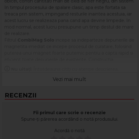
obicei, contin cantitati mari de oxid de fier negru, din sistem.
In timpul procesului de spalare clasic, apa este fortata sa
treaca prin sistem, impingand resturile inaintea acestuia, iar
acest lucru se realizeaza pana cand apa devine limpede. In
mod normal, acest lucru presupune un timp destul de mare
de realizare.
Filtrul
CombiMag Solo
incepe sa indeparteze depunerile de
magnetita imediat ce incepe procesul de curatare, folosind
puterea unui magnet foarte puternic pentru a capta rapid si
eficient toate depunerile de existente. Constructia
echipamentului faciliteaza directionarea apei cu magnetita
Nu uitați
: Întotdeauna citiți cu atenție descrierea,
printr-un camp magnetic puternic, astfel incat chiar si cele
eticheta și ambalajul produsului înainte de a-l utiliza!
mai mici particule sunt retinute pe magnet, care poate fi
Vezi mai mult
curatat cu usurinta in timpul operatiunii de curatare, cat si
ulterior.
RECENZII
Resturile colectate, care altfel ar putea duce la blocaje in
sistem, sunt impiedicate sa intre din nou in sistemul de
incalzire. Indepartarea rapida a resturilor din apa de spalare
Fii primul care scrie o recenzie
previne contaminarea solutiei de curatare ceea ce duce la o
Spune-ți părerea acordând o notă produsului.
spalare mai eficienta.
Acordă o notă
La fiecare lucrare la care este utilizat filtrul Combimag Solo
se economiseste timp considerabil, fapt ce conduce și la o