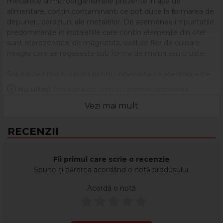
mecanice si microorganismele prezente in apa de
alimentare, contin contaminanti ce pot duce la formarea de
depuneri, coroziuni ale metalelor. De asemenea impuritatile
predominante in instalatiile care contin elemente din otel
sunt reprezentate de magnetita, oxid de fier de culoare
neagra care se regaseste sub forma de maluri sau cruste.
Solutia cea mai potrivita pentru indepartarea acestora este
curatarea magneto-chimica realizata prin intermediul
Nu uitați
: Întotdeauna citiți cu atenție descrierea,
modulului
MAGNA CLEANSE
.
eticheta și ambalajul produsului înainte de a-l utiliza!
Vezi mai mult
1. Echipamentul este cuplat pe returul instalatiei termice si
prin intermediul acestuia se introduce in sistem agentul de
RECENZII
curatare
CLEANEX TOTAL
, care are rolul de a potenta
desprinderea depunerilor si ridicarea lor in suspensie.
Fii primul care scrie o recenzie
2. Se porneste centrala pentru a asigura circulatia fluidului la
Spune-ți părerea acordând o notă produsului.
o temperatura de 50-60°C prin calorifere si cu ajutorul
Acordă o notă
agitatorului
VIBRA CLEAN
se induc vibratii in partea
inferioara a elementelor radiante. Temperatura creste viteza
de reactie a solutiei iar vibrarea ajuta desprinderea
depunerilor. In acest fel atat particulele magnetice