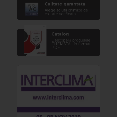
Calitate garantata
Alege solutii chimice de
calitate verificata
Catalog
Descoperă produsele
CHEMSTAL în format
PDF