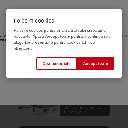
Folosim cookies
Ofertele bune, direct în inbox
Folosim cookies pentru analiza traficului si reclame
relevante. Apasa
Accept toate
pentru a continua sau
Oferte personalizate și sfaturi de întreținere direct de la producător. Maximum 2-3
emailuri pe lună — fără spam.
alege
Doar esentiale
pentru cookies tehnice
Email
obligatorii.
Calculator antigel
Doar esentiale
Accept toate
Mă abonez
Află cantitatea de
antigel de care ai nevoie
Aplicația CASA
Află soluția pentru
instalația ta