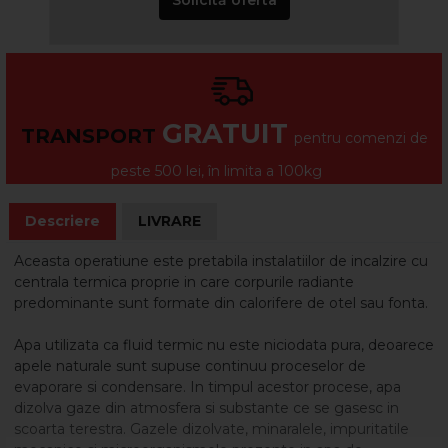
Solicită oferta
GRATUIT
TRANSPORT
pentru comenzi de
peste 500 lei, în limita a 100kg
Descriere
LIVRARE
Aceasta operatiune este pretabila instalatiilor de incalzire cu
centrala termica proprie in care corpurile radiante
predominante sunt formate din calorifere de otel sau fonta.
Apa utilizata ca fluid termic nu este niciodata pura, deoarece
apele naturale sunt supuse continuu proceselor de
evaporare si condensare. In timpul acestor procese, apa
dizolva gaze din atmosfera si substante ce se gasesc in
scoarta terestra. Gazele dizolvate, minaralele, impuritatile