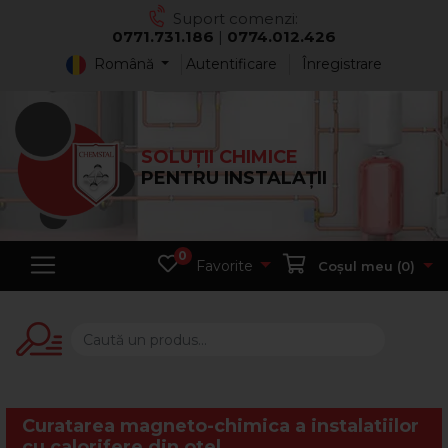
Suport comenzi:
0771.731.186
|
0774.012.426
Română
Autentificare
Înregistrare
SOLUȚII CHIMICE
PENTRU INSTALAȚII
0
Favorite
Coșul meu (
0
)
Curatarea magneto-chimica a instalatiilor
cu calorifere din otel