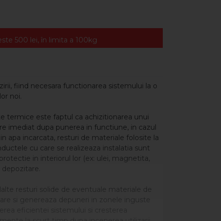
te 500 lei, în limita a 100kg
irii, fiind necesara functionarea sistemului la o
or noi.
e termice este faptul ca achizitionarea unui
e imediat dupa punerea in functiune, in cazul
din apa incarcata, resturi de materiale folosite la
ductele cu care se realizeaza instalatia sunt
otectie in interiorul lor (ex: ulei, magnetita,
e depozitare.
alte resturi solide de eventuale materiale de
nare si genereaza depuneri in zonele inguste
erea eficientei sistemului si cresterea
pamente la scurt timp dupa inceperea utilizarii.