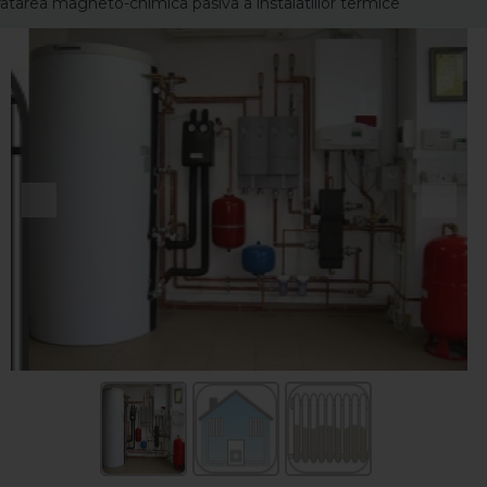
atarea magneto-chimica pasiva a instalatiilor termice