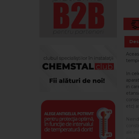
Des
Aceast
temper
In ce
apara
in car
etansa
conser
etc) a
Neinde
constr
ale in
costur