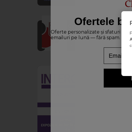
Ofertele bu
Catalog
Oferte personalizate și sfaturi de
Descoperă
F
TER
produsele
emailuri pe lună — fără spam.
A
T3
CHEMSTAL în
format PDF
- An
c
Email
inst
DESC