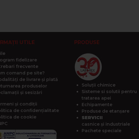
RMAȚII UTILE
PRODUSE
ile
ogram fidelizare
trebari frecvente
m comand pe site?
dalități de livrare și plată
Soluții chimice
turnarea produselor
Sisteme si solutii pentru
clamații și sesizări
tratarea apei
rmeni și condiții
Echipamente
litica de confidențialitate
Produse de etanșare
litica de cookie
SERVICII
NPC
casnice și industriale
Pachete speciale