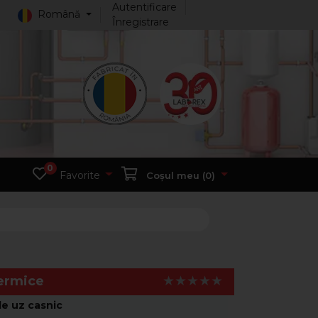
Autentificare
Română
Înregistrare
0
Favorite
Coșul meu (
0
)
termice
de uz casnic