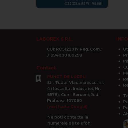
LABOREX S.R.L.
INFO
CUI: RO5122017 Reg. Com.:
Ut
J1994000109298
Pr
In
Cu
Contact
Mo
PUNCT DE LUCRU
Re
Str. Tudor Vladimirescu, nr.
Re
4 (fosta Str. Industriei, Nr.
657B), Com. Berceni, Jud.
Te
Prahova, 107060
Po
(vezi harta Google)
Po
A
Ne poți contacta la
numerele de telefon: