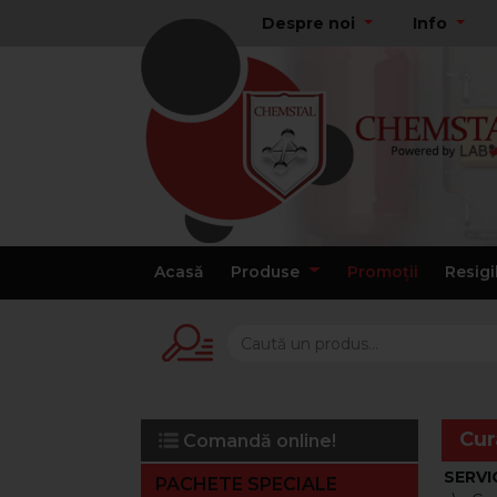
Despre noi
Info
Acasă
Produse
Promoții
Resigi
Cur
Comandă online!
SERVIC
PACHETE SPECIALE