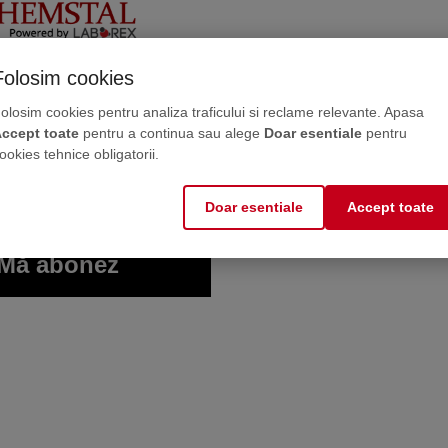
ne, direct în inbox
Folosim cookies
 întreținere direct de la producător. Maximum 2-3
olosim cookies pentru analiza traficului si reclame relevante. Apasa
MO PROTECT
ccept toate
pentru a continua sau alege
Doar esentiale
pentru
5
tigel -25° pentru
ookies tehnice obligatorii.
alatii termice
5.0 (7)
Doar esentiale
Accept toate
de la
OPERĂ
00
74
RON
Mă abonez