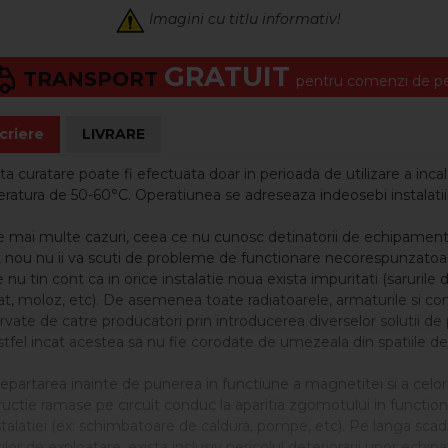
Imagini cu titlu informativ!
GRATUIT
TRANSPORT
pentru comenzi de pes
criere
LIVRARE
a curatare poate fi efectuata doar in perioada de utilizare a incalz
atura de 50-60°C. Operatiunea se adreseaza indeosebi instalatiil
le mai multe cazuri, ceea ce nu cunosc detinatorii de echipament
t nou nu ii va scuti de probleme de functionare necorespunzatoar
e nu tin cont ca in orice instalatie noua exista impuritati (sarurile 
t, moloz, etc). De asemenea toate radiatoarele, armaturile si con
vate de catre producatori prin introducerea diverselor solutii de pr
stfel incat acestea sa nu fie corodate de umezeala din spatiile d
partarea inainte de punerea in functiune a magnetitei si a celorl
uctie ramase pe circuit conduc la aparitia zgomotului in functio
stalatiei (ex: schimbatoare de caldura, pompe, etc). Pe langa scad
ilor de exploatare, exista inclusiv pericolul deteriorarii unor echi