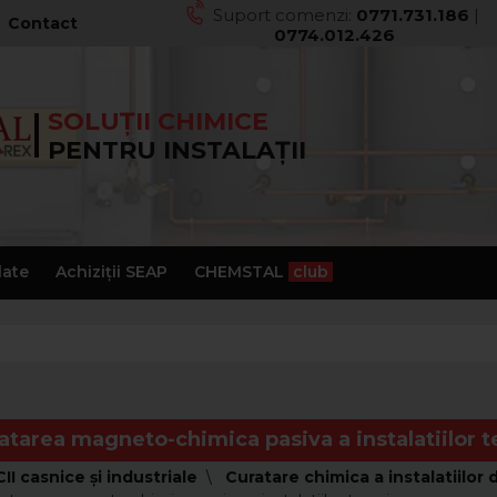
Suport comenzi:
0771.731.186
|
Contact
0774.012.426
SOLUȚII CHIMICE
PENTRU INSTALAȚII
late
Achiziții SEAP
CHEMSTAL
club
atarea magneto-chimica pasiva a instalatiilor 
II casnice și industriale
Curatare chimica a instalatiilor 