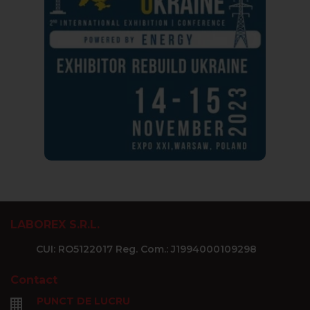
LABOREX S.R.L.
CUI: RO5122017 Reg. Com.: J1994000109298
Contact
PUNCT DE LUCRU