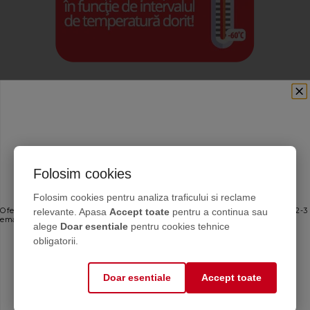
Calculator antigel
Află cantitatea de
antigel de care ai nevoie
Folosim cookies
Ofertele bune, direct în inbox
Folosim cookies pentru analiza traficului si reclame
Aplicația CASA
relevante. Apasa
Accept toate
pentru a continua sau
Oferte personalizate și sfaturi de întreținere direct de la producător. Maximum 2-3
Află soluția pentru
emailuri pe lună — fără spam.
alege
Doar esentiale
pentru cookies tehnice
instalația ta
Email
obligatorii.
Doar esentiale
Accept toate
Calitate garantata
Mă abonez
Alege solutii chimice de
calitate verificata