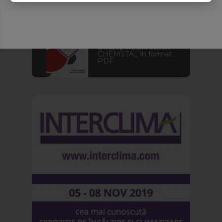
Catalog
Descoperă produsele
CHEMSTAL în format
PDF