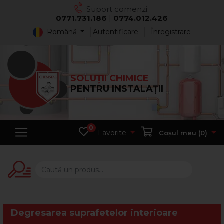
Suport comenzi:
0771.731.186
|
0774.012.426
Română
Autentificare
Înregistrare
SOLUȚII CHIMICE
PENTRU INSTALAȚII
0
Favorite
Coșul meu (
0
)
Degresarea suprafetelor interioare