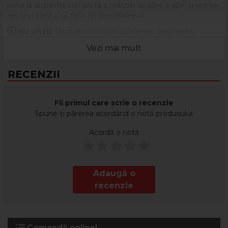
pana la disparitia completa a reactiei alcaline a apei la iesirea
din tevi (proba se face cu fenolftaleina).
Nu uitați
: Întotdeauna citiți cu atenție descrierea,
eticheta și ambalajul produsului înainte de a-l utiliza!
Vezi mai mult
RECENZII
Fii primul care scrie o recenzie
Spune-ți părerea acordând o notă produsului.
Acordă o notă
Adaugă o
recenzie
Comandă online!