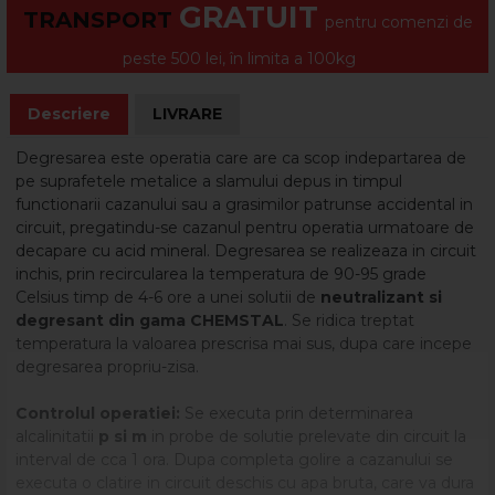
GRATUIT
TRANSPORT
pentru comenzi de
peste 500 lei, în limita a 100kg
Descriere
LIVRARE
Degresarea este operatia care are ca scop indepartarea de
pe suprafetele metalice a slamului depus in timpul
functionarii cazanului sau a grasimilor patrunse accidental in
circuit, pregatindu-se cazanul pentru operatia urmatoare de
decapare cu acid mineral. Degresarea se realizeaza in circuit
inchis, prin recircularea la temperatura de 90-95 grade
Celsius timp de 4-6 ore a unei solutii de
neutralizant si
degresant din gama CHEMSTAL
. Se ridica treptat
temperatura la valoarea prescrisa mai sus, dupa care incepe
degresarea propriu-zisa.
Controlul operatiei:
Se executa prin determinarea
alcalinitatii
p si m
in probe de solutie prelevate din circuit la
interval de cca 1 ora. Dupa completa golire a cazanului se
executa o clatire in circuit deschis cu apa bruta, care va dura