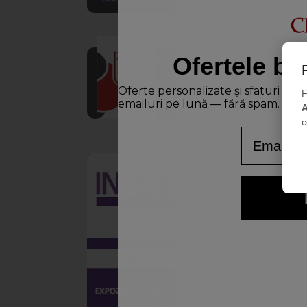
Ofertele bu
Catalog
Descoperă
produsele
Oferte personalizate și sfaturi de
F
CHEMSTAL în
emailuri pe lună — fără spam.
format PDF
A
c
Email