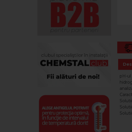
Des
pH-ul 
hidrog
analiz
Caract
Soluti
Soluti
Soluti