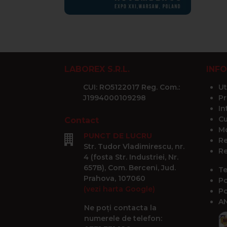
LABOREX S.R.L.
INFO
CUI: RO5122017 Reg. Com.:
Ut
J1994000109298
Pr
In
Cu
Contact
Mo
PUNCT DE LUCRU
Re
Str. Tudor Vladimirescu, nr.
Re
4 (fosta Str. Industriei, Nr.
657B), Com. Berceni, Jud.
Te
Prahova, 107060
Po
(vezi harta Google)
Po
A
Ne poți contacta la
numerele de telefon: