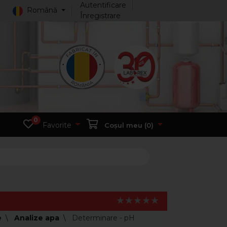
Autentificare
Română
Înregistrare
0
Favorite
Coșul meu (
0
)
e
Analize apa
Determinare - pH