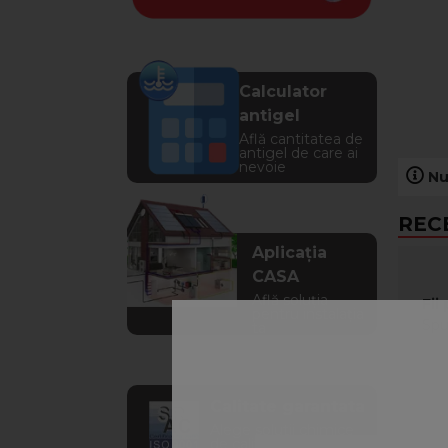
Calculator
antigel
Află cantitatea de
antigel de care ai
nevoie
Nu
REC
Aplicația
CASA
Află soluția
Fii
pentru instalația
Spu
ta
Calitate garantata
Alege solutii chimice
de calitate verificata