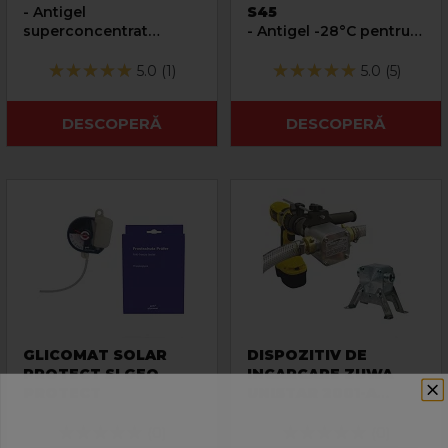
- Antigel
S45
superconcentrat
- Antigel -28°C pentru
pentru instalatii solare
instalatii solare
5.0 (1)
5.0 (5)
DESCOPERĂ
DESCOPERĂ
GLICOMAT SOLAR
DISPOZITIV DE
PROTECT SI GEO
INCARCARE ZUWA
PROTECT
UNISTAR 2001-A
- Dispozitiv compact
pentru incarcarea
(0)
(0)