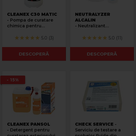
CLEANEX C30 MATIC
NEUTRALYZER
- Pompa de curatare
ALCALIN
chimica pentru
- Neutralizant
instalatii termice
pasivizant alcalin
pulbere pentru solutii
5.0 (3)
5.0 (11)
acide
DESCOPERĂ
DESCOPERĂ
- 15%
CLEANEX PANSOL
CHECK SERVICE
-
- Detergent pentru
Serviciu de testare a
curatarea exteriorului
probelor fluide din