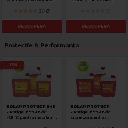
panourilor solare
instalatii termice si
sanitare
5.0 (3)
(0)
DESCOPERĂ
DESCOPERĂ
Protectie & Performanta
- 15%
SOLAR PROTECT S45
SOLAR PROTECT
- Antigel non-toxic
- Antigel non-toxic
-28°C pentru instalatii
superconcentrat
solare
pentru instalatii solare