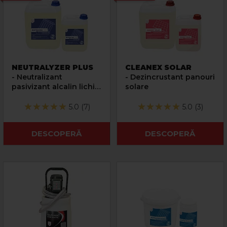
NEUTRALYZER PLUS
CLEANEX SOLAR
- Neutralizant
- Dezincrustant panouri
pasivizant alcalin lichid
solare
pentru solutii acide
5.0 (7)
5.0 (3)
DESCOPERĂ
DESCOPERĂ