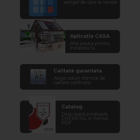
antigel de care ai nevoie
Aplicația CASA
Află soluția pentru
instalația ta
Calitate garantata
Alege solutii chimice de
calitate verificata
Catalog
Descoperă produsele
CHEMSTAL în format
PDF