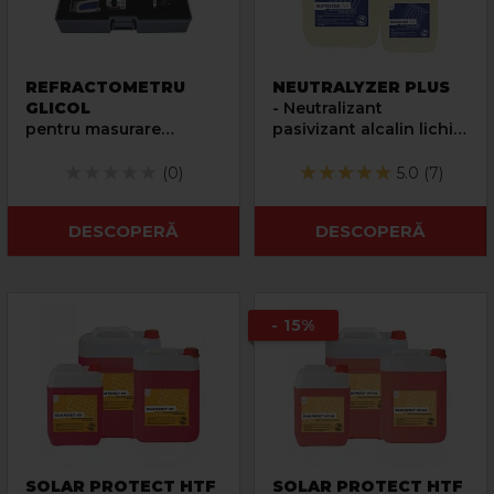
REFRACTOMETRU
NEUTRALYZER PLUS
GLICOL
- Neutralizant
pentru masurare
pasivizant alcalin lichid
punctul de
pentru solutii acide
inghet/congelare
(0)
5.0 (7)
DESCOPERĂ
DESCOPERĂ
- 15%
SOLAR PROTECT HTF
SOLAR PROTECT HTF