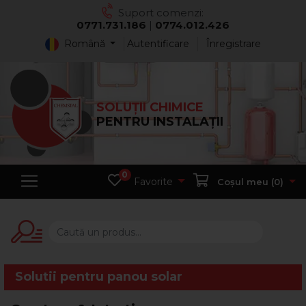
Suport comenzi:
0771.731.186
|
0774.012.426
Română
Autentificare
Înregistrare
SOLUȚII CHIMICE
PENTRU INSTALAȚII
0
Favorite
Coșul meu (
0
)
Solutii pentru panou solar