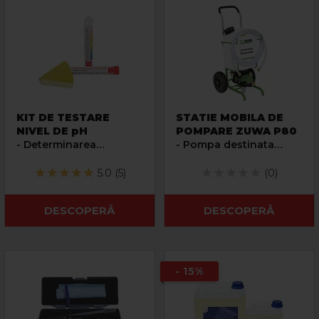
KIT DE TESTARE
STATIE MOBILA DE
NIVEL DE pH
POMPARE ZUWA P80
- Determinarea
- Pompa destinata
calitativa a
incarcarii instalatiilor
caracteristicii de pH a
termice
5.0 (5)
(0)
fluidelor
DESCOPERĂ
DESCOPERĂ
- 15%