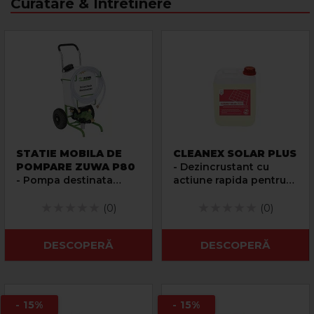
Curatare & Intretinere
STATIE MOBILA DE
CLEANEX SOLAR PLUS
POMPARE ZUWA P80
- Dezincrustant cu
- Pompa destinata
actiune rapida pentru
incarcarii instalatiilor
panouri solare
termice
(0)
(0)
DESCOPERĂ
DESCOPERĂ
- 15%
- 15%