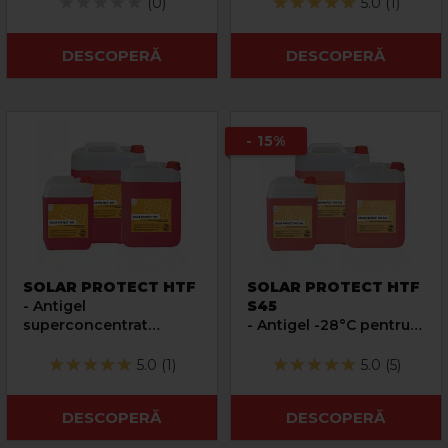
(0)
5.0 (1)
DESCOPERĂ
DESCOPERĂ
- 15%
SOLAR PROTECT HTF
SOLAR PROTECT HTF
- Antigel
S45
superconcentrat
- Antigel -28°C pentru
pentru instalatii solare
instalatii solare
5.0 (1)
5.0 (5)
DESCOPERĂ
DESCOPERĂ