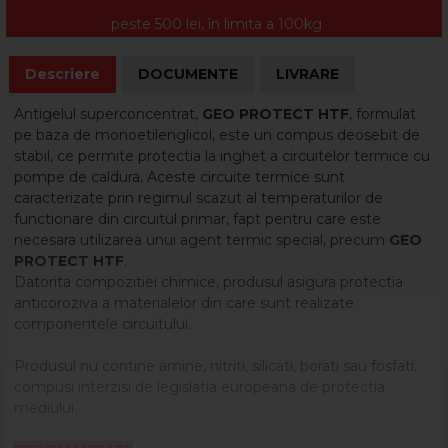
peste 500 lei, în limita a 100kg
Descriere
DOCUMENTE
LIVRARE
Antigelul superconcentrat,
GEO PROTECT HTF
, formulat
pe baza de monoetilenglicol, este un compus deosebit de
stabil, ce permite protectia la inghet a circuitelor termice cu
pompe de caldura. Aceste circuite termice sunt
caracterizate prin regimul scazut al temperaturilor de
functionare din circuitul primar, fapt pentru care este
necesara utilizarea unui agent termic special, precum
GEO
PROTECT HTF
.
Datorita compozitiei chimice, produsul asigura protectia
anticoroziva a materialelor din care sunt realizate
componentele circuitului.
Produsul nu contine amine, nitriti, silicati, borati sau fosfati,
compusi interzisi de legislatia europeana de protectia
mediului.