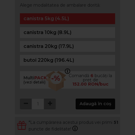
Alege modalitatea de ambalare dorită:
canistra 5kg (4.5L)
canistra 10kg (8.9L)
canistra 20kg (17.9L)
butoi 220kg (196.4L)
Comandă
6
bucăți la
-%
Multi
PACK
preț de
(vezi detalii)
152.00 RON/buc
Adaugă în coș
*La cumpărarea acestui produs vei primi
51
puncte de fidelitate!