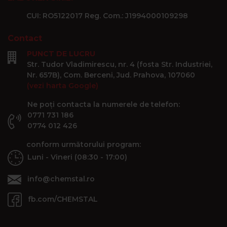
CUI: RO5122017 Reg. Com.: J1994000109298
Contact
PUNCT DE LUCRU
Str. Tudor Vladimirescu, nr. 4 (fosta Str. Industriei,
Nr. 657B), Com. Berceni, Jud. Prahova, 107060
(vezi harta Google)
Ne poți contacta la numerele de telefon:
0771 731 186
0774 012 426
conform următorului program:
Luni - Vineri (08:30 - 17:00)
info@chemstal.ro
fb.com/CHEMSTAL