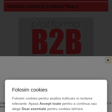
SERVICII CASNICE ȘI INDUSTRIALE
Folosim cookies
Ofertele bune, direct în inbox
Folosim cookies pentru analiza traficului si reclame
relevante. Apasa
Accept toate
pentru a continua sau
Oferte personalizate și sfaturi de întreținere direct de la producător. Maximum 2-3
emailuri pe lună — fără spam.
alege
Doar esentiale
pentru cookies tehnice