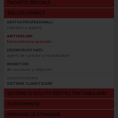
PACHETE SPECIALE
SOLUȚII CHIMICE
ADITIVI PROFESIONALI
,
indicatori şi sigilanţi
ANTIGELURI
termotehnice speciale
DEZINCRUSTANŢI,
agenţi de curăţare şi neutralizatori
INHIBITORI
de coroziune şi depuneri
Soluţii întreţinere
SISTEME CLIMATIZARE
SISTEME SI SOLUTII PENTRU TRATAREA APEI
ECHIPAMENTE
PRODUSE DE ETANȘARE