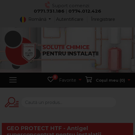
Suport comenzi:
0771.731.186
|
0774.012.426
Română
Autentificare
Înregistrare
SOLUȚII CHIMICE
PENTRU INSTALAȚII
0
Favorite
Coșul meu (
0
)
GEO PROTECT HTF - Antigel
superconcentrat pentru instalatii