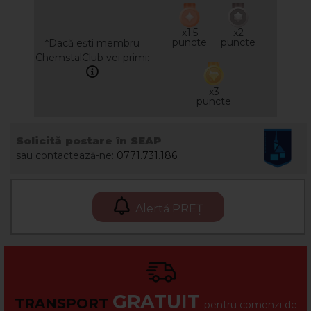
x1.5
x2
puncte
puncte
*Dacă ești membru
ChemstalClub vei primi:
x3
puncte
Solicită postare în SEAP
sau contactează-ne:
0771.731.186
Alertă PREȚ
GRATUIT
TRANSPORT
pentru comenzi de