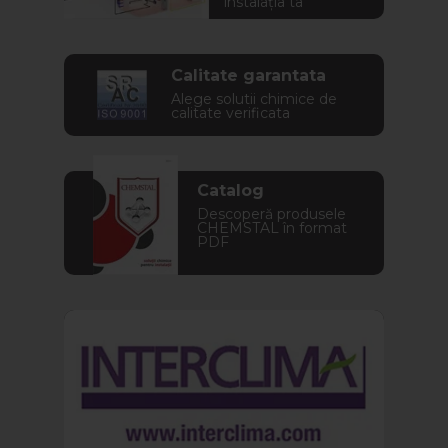
instalația ta
Calitate garantata
Alege solutii chimice de
calitate verificata
Catalog
Descoperă produsele
CHEMSTAL în format
PDF