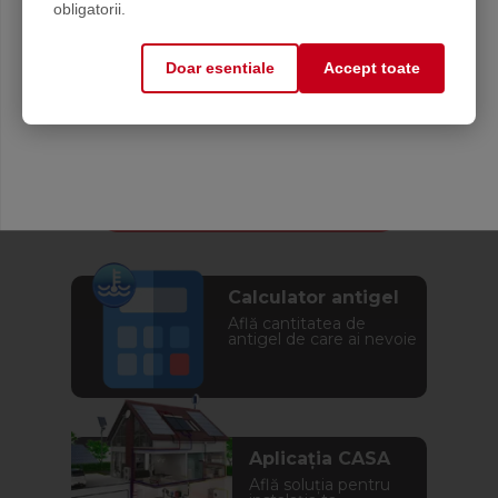
Email
obligatorii.
Doar esentiale
Accept toate
Mă abonez
Calculator antigel
Află cantitatea de
antigel de care ai nevoie
Aplicația CASA
Află soluția pentru