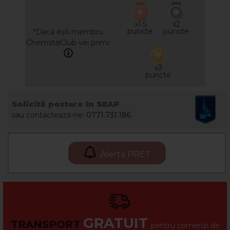
x1.5
x2
puncte
puncte
*Dacă ești membru
ChemstalClub vei primi:
x3
puncte
Solicită postare în SEAP
sau contactează-ne:
0771.731.186
Alertă PREȚ
GRATUIT
TRANSPORT
pentru comenzi de