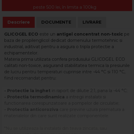
peste 500 lei, în limita a 100kg
Descriere
DOCUMENTE
LIVRARE
GLICOGEL ECO
este un
antigel concentrat non-toxic
pe
baza de propilenglicol dedicat domeniului termotehnic si
industrial, aditivat pentru a asigura o tripla protectie a
echipamentelor.
Materia prima utilizata confera produsului GLICOGEL ECO
calitati non-toxice, asigurand stabilitatea termica la presiunile
de lucru pentru temperaturi cuprinse intre -44 °C si 110 °C,
fiind recomandat pentru:
- Protectie la inghet
in raport de dilutie 2:1, pana la -44 °C;
- Protectia termodinamica
a intregii instalatii si
functionarea corespunzatoare a pompelor de circulatie;
- Protectia anticoroziva
care previne uzura prematura a
materialelor din care sunt realizate componentele.
*Nu se utilizeaza la instalatii din teava zincata, sau