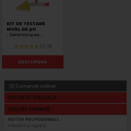
KIT DE TESTARE
NIVEL DE pH
- Determinarea
calitativa a
caracteristicii de pH a
5.0 (5)
fluidelor
DESCOPERĂ
Comandă online!
PACHETE SPECIALE
SOLUȚII CHIMICE
ADITIVI PROFESIONALI
,
indicatori şi sigilanţi