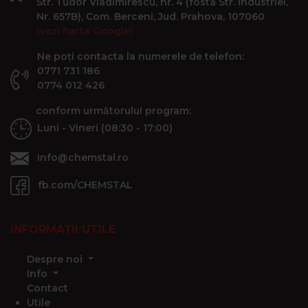
Str. Tudor Vladimirescu, nr. 4 (fosta Str. Industriei,
Nr. 657B), Com. Berceni, Jud. Prahova, 107060
(vezi harta Google)
Ne poți contacta la numerele de telefon:
0771 731 186
0774 012 426
conform următorului program:
Luni - Vineri (08:30 - 17:00)
info@chemstal.ro
fb.com/CHEMSTAL
INFORMAȚII UTILE
Despre noi
Info
Contact
Utile