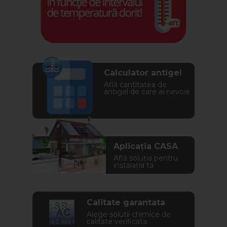
Calculator antigel
Află cantitatea de
antigel de care ai nevoie
Aplicația CASA
Află soluția pentru
instalația ta
Calitate garantata
Alege solutii chimice de
calitate verificata