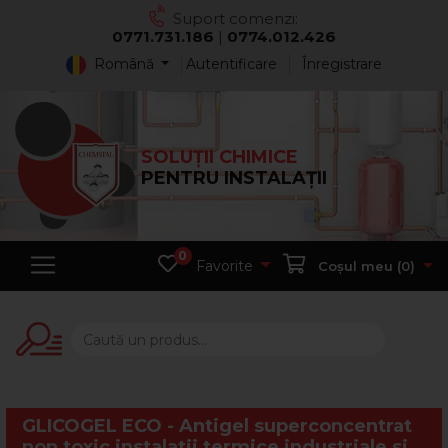
Suport comenzi:
0771.731.186
|
0774.012.426
Română
Autentificare
Înregistrare
SOLUȚII CHIMICE
PENTRU INSTALAȚII
0
Favorite
Coșul meu (
0
)
GLICOGEL ECO - Antigel superconcentrat
non toxic instalatii termice industriale si