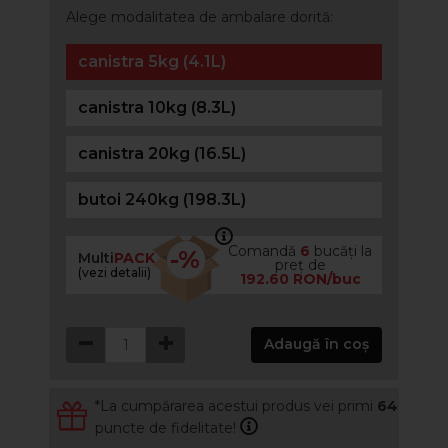
Alege modalitatea de ambalare dorită:
canistra 5kg (4.1L)
canistra 10kg (8.3L)
canistra 20kg (16.5L)
butoi 240kg (198.3L)
Comandă
6
bucăți la
-%
Multi
PACK
preț de
(vezi detalii)
192.60 RON/buc
Adaugă în coș
*La cumpărarea acestui produs vei primi
64
puncte de fidelitate!