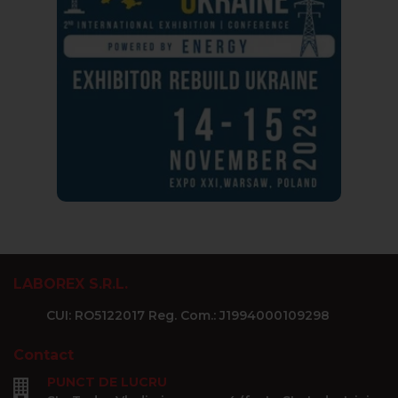
LABOREX S.R.L.
CUI: RO5122017 Reg. Com.: J1994000109298
Contact
PUNCT DE LUCRU