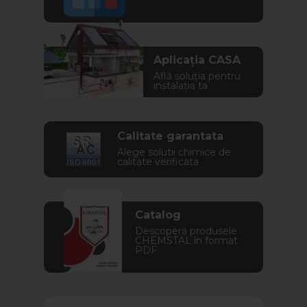
Aplicația CASA
Află soluția pentru
instalația ta
Calitate garantata
Alege solutii chimice de
calitate verificata
Catalog
Descoperă produsele
CHEMSTAL în format
PDF