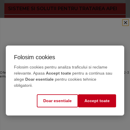
SISTEME SI SOLUTII PENTRU TRATAREA APEI
ECHIPAMENTE
PRODUSE DE ETANȘARE
SERVICII CASNICE ȘI INDUSTRIALE
Folosim cookies
Ofertele bune, direct în inbox
Folosim cookies pentru analiza traficului si reclame
relevante. Apasa
Accept toate
pentru a continua sau
Oferte personalizate și sfaturi de întreținere direct de la producător. Maximum 2-3
emailuri pe lună — fără spam.
alege
Doar esentiale
pentru cookies tehnice
Email
obligatorii.
Doar esentiale
Accept toate
Mă abonez