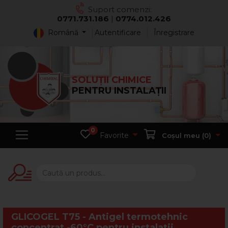
Suport comenzi:
0771.731.186
|
0774.012.426
Română
Autentificare
Înregistrare
SOLUȚII CHIMICE
PENTRU INSTALAȚII
0
Favorite
Coșul meu (
0
)
GLICOGEL T75 - Antigel termotehnic
concentrat -60°C pentru instalatii