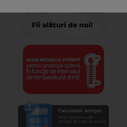
Calculator antigel
Află cantitatea de
antigel de care ai nevoie