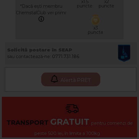
x1.5
x2
puncte
puncte
*Dacă ești membru
ChemstalClub vei primi:
x3
puncte
Solicită postare în SEAP
sau contactează-ne:
0771.731.186
Alertă PREȚ
GRATUIT
TRANSPORT
pentru comenzi de
peste 500 lei, în limita a 100kg