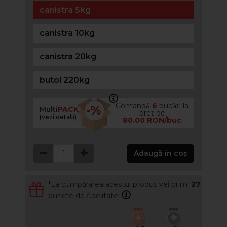
canistra 5kg
canistra 10kg
canistra 20kg
butoi 220kg
Comandă
6
bucăți la
-%
Multi
PACK
preț de
(vezi detalii)
80.00 RON/buc
Adaugă în coș
*La cumpărarea acestui produs vei primi
27
puncte de fidelitate!