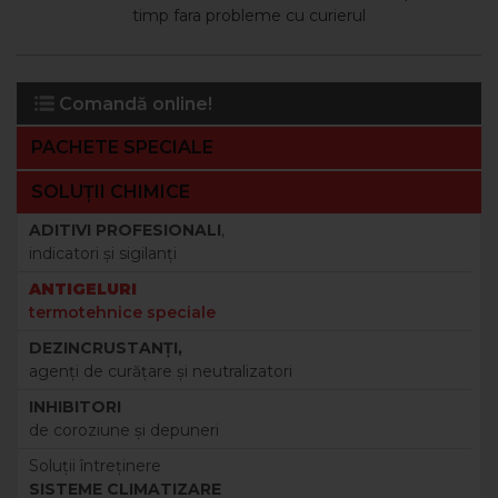
timp fara probleme cu curierul
Comandă online!
PACHETE SPECIALE
SOLUȚII CHIMICE
ADITIVI PROFESIONALI
,
indicatori şi sigilanţi
ANTIGELURI
termotehnice speciale
DEZINCRUSTANŢI,
agenţi de curăţare şi neutralizatori
INHIBITORI
de coroziune şi depuneri
Soluţii întreţinere
SISTEME CLIMATIZARE