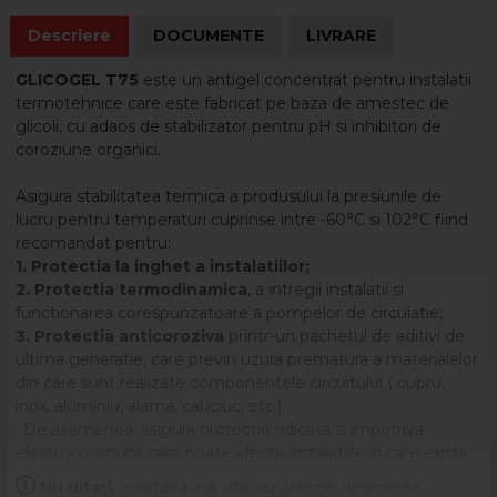
Descriere
DOCUMENTE
LIVRARE
GLICOGEL T75
este un antigel concentrat pentru instalatii
termotehnice care este fabricat pe baza de amestec de
glicoli, cu adaos de stabilizator pentru pH si inhibitori de
coroziune organici.
Asigura stabilitatea termica a produsului la presiunile de
lucru pentru temperaturi cuprinse intre -60°C si 102°C fiind
recomandat pentru:
1. Protectia la inghet a instalatiilor;
2. Protectia termodinamica
, a intregii instalatii si
functionarea corespunzatoare a pompelor de circulatie;
3. Protectia anticoroziva
printr-un pachetul de aditivi de
ultima generatie, care previn uzura prematura a materialelor
din care sunt realizate componentele circuitului ( cupru,
inox, aluminiu, alama, cauciuc, etc.)
. De asemenea, asigura protectie ridicata si impotriva
electrocoroziunii care poate afecta instalatiile in care exista
mai multe tipuri de metale.
Nu uitați
: Întotdeauna citiți cu atenție descrierea,