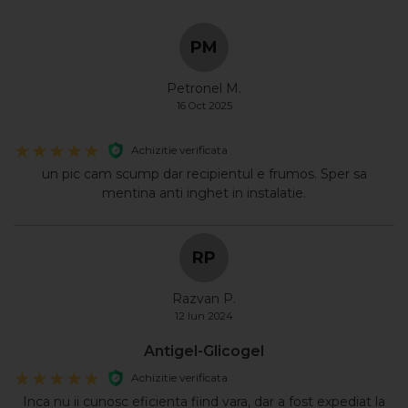
PM
Află cantitatea de antigel de care ai nevoie!
Petronel M.
16 Oct 2025
Achizitie verificata
un pic cam scump dar recipientul e frumos. Sper sa
mentina anti inghet in instalatie.
RP
Razvan P.
12 Iun 2024
Antigel-Glicogel
Achizitie verificata
Inca nu ii cunosc eficienta fiind vara, dar a fost expediat la