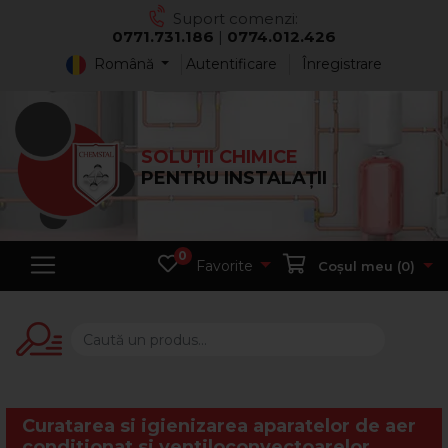
Suport comenzi:
0771.731.186
|
0774.012.426
Română
Autentificare
Înregistrare
SOLUȚII CHIMICE
PENTRU INSTALAȚII
0
Favorite
Coșul meu (
0
)
Curatarea si igienizarea aparatelor de aer
conditionat si ventiloconvectoarelor