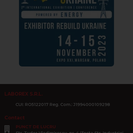
LABOREX S.R.L.
CUI: RO5122017 Reg. Com.: J1994000109298
Contact
PUNCT DE LUCRU
Str. Tudor Vladimirescu, nr. 4 (fosta Str. Industriei,