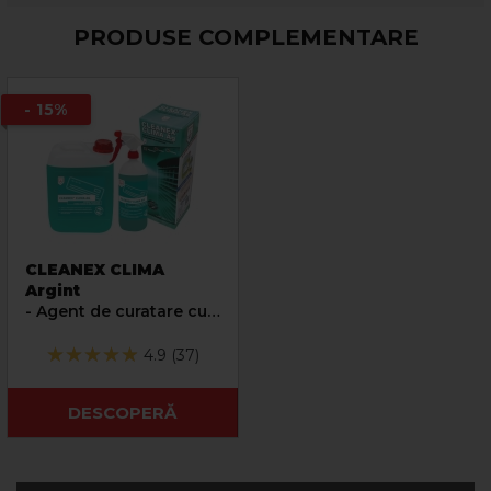
PRODUSE COMPLEMENTARE
- 15%
CLEANEX CLIMA
Argint
- Agent de curatare cu
actiune igienizanta
pentru aparate de aer
4.9 (37)
conditionat
DESCOPERĂ