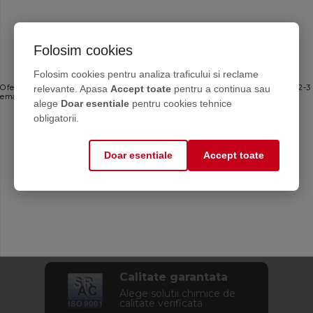
Folosim cookies
Ofertele bune, direct în inbox
Folosim cookies pentru analiza traficului si reclame
relevante. Apasa
Accept toate
pentru a continua sau
Oferte personalizate și sfaturi de întreținere direct de la producător. Maximum 2-3
Calculator antigel
emailuri pe lună — fără spam.
alege
Doar esentiale
pentru cookies tehnice
Află cantitatea de
Email
obligatorii.
antigel de care ai nevoie
Doar esentiale
Accept toate
Mă abonez
Aplicația CASA
Află soluția pentru
instalația ta
Calitate garantata
Alege solutii chimice de
calitate verificata