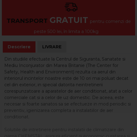
GRATUIT
TRANSPORT
pentru comenzi de
peste 500 lei, în limita a 100kg
Descriere
LIVRARE
Din studiile efectuate la Centrul de Siguranta, Sanatate si
Mediu Inconjurator din Marea Britanie (The Center for
Safety, Health and Environment) rezulta ca aerul din
interiorul incintelor noastre este de 10 ori mai poluat decat
cel din exterior, in special datorita neintretinerii
corespunzatoare a aparatelor de aer conditionat, atat a celor
comerciale cat si a celor de uz domestic. De aceea, este
necesar si foarte sanatos sa se efectueze in mod periodic si
preventiv, igienizarea completa a instalatiilor de aer
conditionat.
Solutiile de intretinere pentru instalatii de climatizare din
gama CHEMSTAL, asigura eficient si economic curatarea si