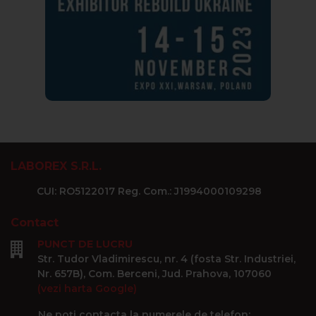
LABOREX S.R.L.
CUI: RO5122017 Reg. Com.: J1994000109298
Contact
PUNCT DE LUCRU
Str. Tudor Vladimirescu, nr. 4 (fosta Str. Industriei,
Nr. 657B), Com. Berceni, Jud. Prahova, 107060
(vezi harta Google)
Ne poți contacta la numerele de telefon: