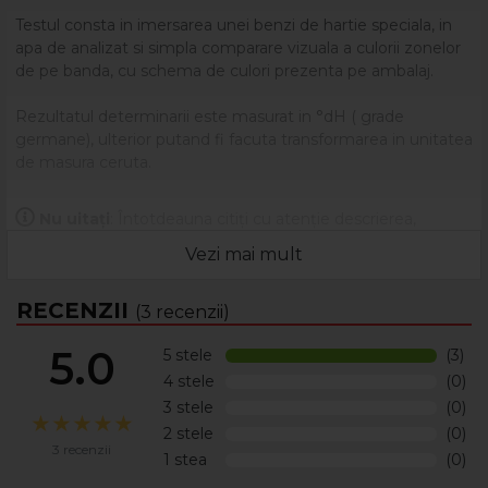
Testul consta in imersarea unei benzi de hartie speciala, in
apa de analizat si simpla comparare vizuala a culorii zonelor
de pe banda, cu schema de culori prezenta pe ambalaj.
Rezultatul determinarii este masurat in °dH ( grade
germane), ulterior putand fi facuta transformarea in unitatea
de masura ceruta.
Fiecare kit contine 10 benzi speciale.
Nu uitați
: Întotdeauna citiți cu atenție descrierea,
eticheta și ambalajul produsului înainte de a-l utiliza!
Vezi mai mult
RECENZII
(3 recenzii)
5.0
5 stele
(3)
4 stele
(0)
3 stele
(0)
2 stele
(0)
3 recenzii
1 stea
(0)