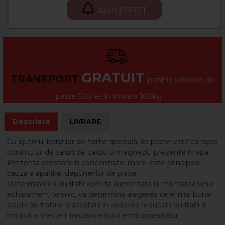
Alertă PREȚ
GRATUIT
TRANSPORT
pentru comenzi de
peste 500 lei, în limita a 100kg
Descriere
LIVRARE
Cu ajutorul benzilor de hartie speciala, se poate verifica rapid
continutul de saruri de calciu si magneziu prezente in apa.
Prezenta acestora in concentratie mare, este principala
cauza a aparitiei depunerilor de piatra.
Determinarea duritatii apei de alimentare la montarea unui
echipament termic, va determina alegerea celei mai bune
solutii de tratare a acesteia in vederea reducerii duritatii si
implicit a cresterii randamentului echipamentelor.