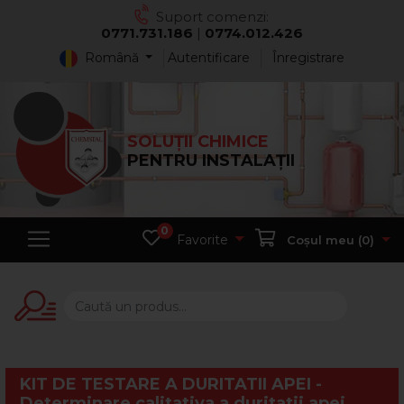
Suport comenzi:
0771.731.186
|
0774.012.426
Română
Autentificare
Înregistrare
SOLUȚII CHIMICE
PENTRU INSTALAȚII
0
Favorite
Coșul meu (
0
)
KIT DE TESTARE A DURITATII APEI -
Determinare calitativa a duritatii apei