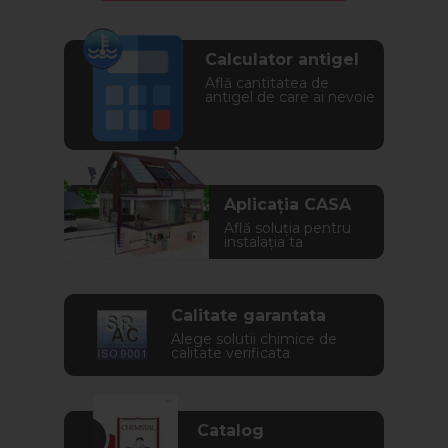
Calculator antigel
Află cantitatea de
antigel de care ai nevoie
Aplicația CASA
Află soluția pentru
instalația ta
Calitate garantata
Alege solutii chimice de
calitate verificata
Catalog