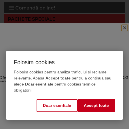
Comandă online!
PACHETE SPECIALE
SOLUȚII CHIMICE
SISTEME SI SOLUTII PENTRU TRATAREA APEI
ECHIPAMENTE
Folosim cookies
PRODUSE DE ETANȘARE
Ofertele bune, direct în inbox
Folosim cookies pentru analiza traficului si reclame
SERVICII CASNICE ȘI INDUSTRIALE
relevante. Apasa
Accept toate
pentru a continua sau
Oferte personalizate și sfaturi de întreținere direct de la producător. Maximum 2-3
emailuri pe lună — fără spam.
alege
Doar esentiale
pentru cookies tehnice
Email
obligatorii.
Doar esentiale
Accept toate
Mă abonez