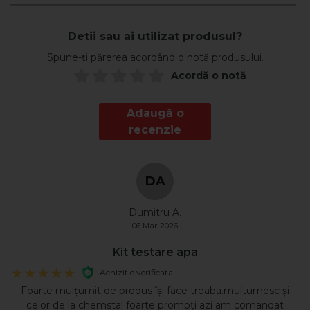
Detii sau ai utilizat produsul?
Spune-ți părerea acordând o notă produsului.
Acordă o notă
Adaugă o
recenzie
DA
Dumitru A.
06 Mar 2026
Kit testare apa
Achizitie verificata
Foarte mulțumit de produs își face treaba.multumesc și
celor de la chemstal foarte prompți azi am comandat