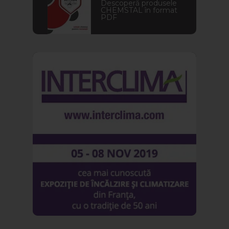
Descoperă produsele
CHEMSTAL în format
PDF