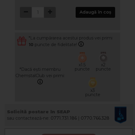
Adaugă în coș
*La cumpărarea acestui produs vei primi
10
puncte de fidelitate!
x1.5
x2
puncte
puncte
*Dacă ești membru
ChemstalClub vei primi:
x3
puncte
Solicită postare în SEAP
sau contactează-ne:
0771.731.186
|
0770.766.328