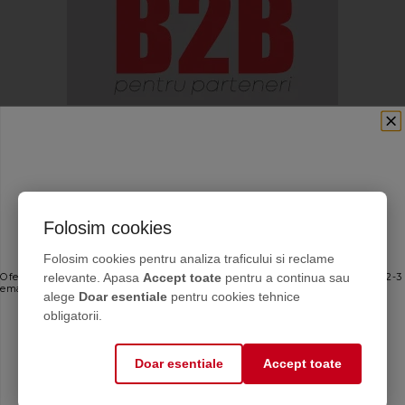
Folosim cookies
Ofertele bune, direct în inbox
Folosim cookies pentru analiza traficului si reclame
relevante. Apasa
Accept toate
pentru a continua sau
Oferte personalizate și sfaturi de întreținere direct de la producător. Maximum 2-3
emailuri pe lună — fără spam.
alege
Doar esentiale
pentru cookies tehnice
Email
obligatorii.
Doar esentiale
Accept toate
Mă abonez