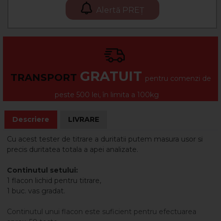
Alertă PREȚ
GRATUIT
TRANSPORT
pentru comenzi de
peste 500 lei, în limita a 100kg
Descriere
LIVRARE
Cu acest tester de titrare a duritatii putem masura usor si
precis duritatea totala a apei analizate.
Continutul setului:
1 flacon lichid pentru titrare,
1 buc. vas gradat.
Continutul unui flacon este suficient pentru efectuarea