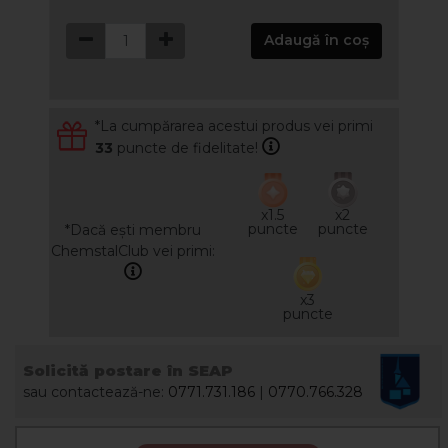
Adaugă în coș
*La cumpărarea acestui produs vei primi
33
puncte de fidelitate!
x1.5
x2
puncte
puncte
*Dacă ești membru
ChemstalClub vei primi:
x3
puncte
Solicită postare în SEAP
sau contactează-ne:
0771.731.186
|
0770.766.328