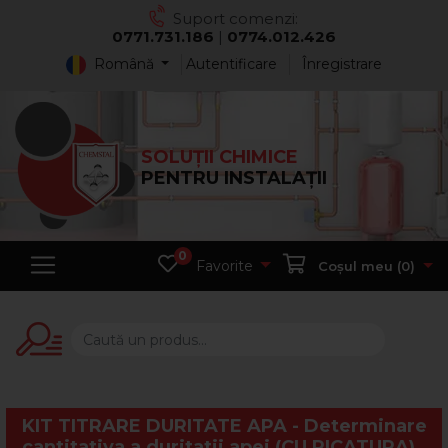
Suport comenzi:
0771.731.186
|
0774.012.426
Română
Autentificare
Înregistrare
SOLUȚII CHIMICE
PENTRU INSTALAȚII
0
Favorite
Coșul meu (
0
)
KIT TITRARE DURITATE APA - Determinare
cantitativa a duritatii apei (CU PICATURA)