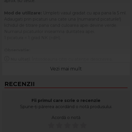
aprox. 50 teste.
Mod de utilizare:
Umpleti vasul gradat cu apa pana la 5 ml.
Adaugati prin picaturi una cate una (numarand picaturile!)
lichidul de titrare pana cand culoarea apei devine verde.
Numarul picaturilor inseamna duritatea apei.
1 picatura = 1 grad NK (=dH).
Observatie:
Daca se umple vasul gradat pana la nivelul de 10ml, atunci 1
Nu uitați
: Întotdeauna citiți cu atenție descrierea,
picatura inseamna numai o jumatate de grad NK.
eticheta și ambalajul produsului înainte de a-l utiliza!
(* grad NK = grad de duritate german).
Vezi mai mult
RECENZII
Fii primul care scrie o recenzie
Spune-ți părerea acordând o notă produsului.
Acordă o notă