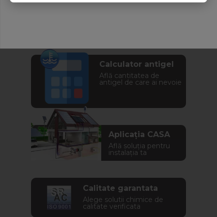
Calculator antigel
Află cantitatea de
antigel de care ai nevoie
Aplicația CASA
Află soluția pentru
instalația ta
Calitate garantata
Alege solutii chimice de
calitate verificata