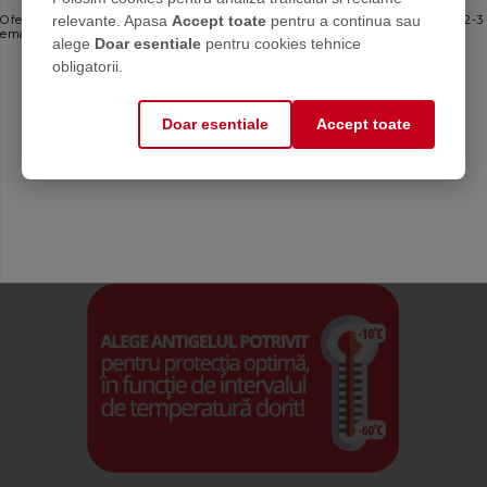
relevante. Apasa
Accept toate
pentru a continua sau
Oferte personalizate și sfaturi de întreținere direct de la producător. Maximum 2-3
emailuri pe lună — fără spam.
alege
Doar esentiale
pentru cookies tehnice
Email
obligatorii.
Doar esentiale
Accept toate
Mă abonez