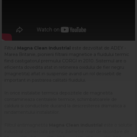
Filtrul
Magna Clean Industrial
este dezvoltat de ADEY -
Marea Britanie, pionierii filtrarii magnetice a fluidului termic
fiind castigatorul premiului CORGI in 2010. Sistemul are o
eficienta dovedita atat in retinerea oxidului de fier negru
(magnetita) aflat in suspensie avand un rol deosebit de
important in pastrarea calitatii fluidului.
In orice instalatie termica depozitele de magnetita
contamineaza centralele termice, schimbatoarele de
caldura si conductele ducand la descresterea dramatica a
randamentului instalatiilor.
Filtrul antimagnetita
Magna Clean Industrial
este o solutie
industrial comerciala pentru diametre mari de racordare de: