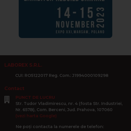
LABOREX S.R.L.
CUI: RO5122017 Reg. Com.: J1994000109298
Contact
PUNCT DE LUCRU
Str. Tudor Vladimirescu, nr. 4 (fosta Str. Industriei,
Nr. 657B), Com. Berceni, Jud. Prahova, 107060
(vezi harta Google)
Ne poți contacta la numerele de telefon: