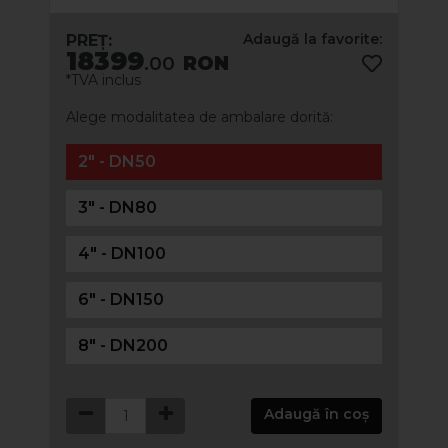
Adaugă la favorite:
PREȚ:
18399
.00
RON
*TVA inclus
Alege modalitatea de ambalare dorită:
2" - DN50
3" - DN80
4" - DN100
6" - DN150
8" - DN200
Adaugă în coș