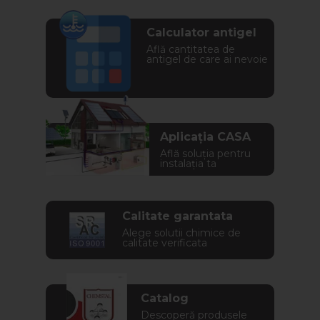
Calculator antigel
Află cantitatea de
antigel de care ai nevoie
Aplicația CASA
Află soluția pentru
instalația ta
Calitate garantata
Alege solutii chimice de
calitate verificata
Catalog
Descoperă produsele