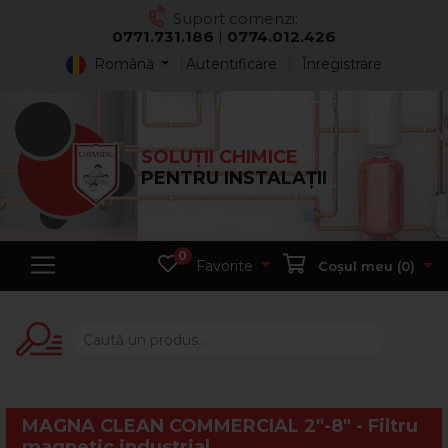
Suport comenzi:
0771.731.186
|
0774.012.426
Română
Autentificare
Înregistrare
SOLUȚII CHIMICE
PENTRU INSTALAȚII
0
Favorite
Coșul meu (
0
)
MAGNA CLEAN COMMERCIAL 2"-8" - Filtru
magnetic industrial