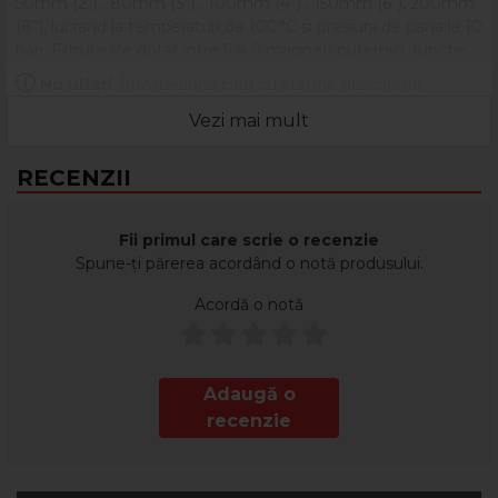
50mm (2”) , 80mm (3”) , 100mm (4”) , 150mm (6”), 200mm
(8”), lucrand la temperaturi de 100°C si presiuni de pana la 10
bari. Filtrul este dotat intre 5 si 9 magneti puternici, functie
de model, capabili sa retina magnetita din instalatie.
Nu uitați
: Întotdeauna citiți cu atenție descrierea,
eticheta și ambalajul produsului înainte de a-l utiliza!
Pentru a beneficia de garanția extinsă de 10 ani oferită
Vezi mai mult
de producător, înregistrați produsul pe site-ul
acestuia la momentul instalării:
RECENZII
https://adey.com/register-warranty
Fii primul care scrie o recenzie
Spune-ți părerea acordând o notă produsului.
Acordă o notă
Adaugă o
recenzie