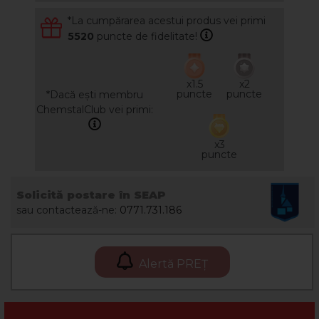
*La cumpărarea acestui produs vei primi
5520
puncte de fidelitate!
x1.5
x2
puncte
puncte
*Dacă ești membru
ChemstalClub vei primi:
x3
puncte
Solicită postare în SEAP
sau contactează-ne:
0771.731.186
Alertă PREȚ