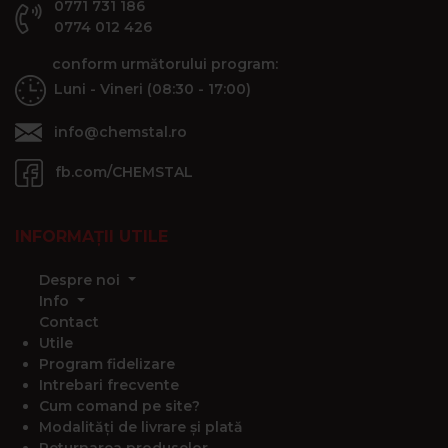
0771 731 186
0774 012 426
conform următorului program:
Luni - Vineri (08:30 - 17:00)
info@chemstal.ro
fb.com/CHEMSTAL
INFORMAȚII UTILE
Despre noi
Info
Contact
Utile
Program fidelizare
Intrebari frecvente
Cum comand pe site?
Modalități de livrare și plată
Returnarea produselor