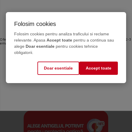
Folosim cookies
Ofertele bune, direct în inbox
Folosim cookies pentru analiza traficului si reclame
relevante. Apasa
Accept toate
pentru a continua sau
Oferte personalizate și sfaturi de întreținere direct de la producător. Maximum 2-3
emailuri pe lună — fără spam.
alege
Doar esentiale
pentru cookies tehnice
Email
obligatorii.
Doar esentiale
Accept toate
Mă abonez