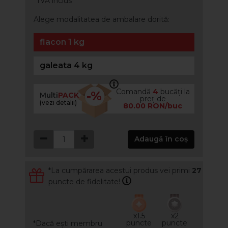
*TVA inclus
Alege modalitatea de ambalare dorită:
flacon 1 kg
galeata 4 kg
Comandă
4
bucăți la
-%
Multi
PACK
preț de
(vezi detalii)
80.00 RON/buc
Adaugă în coș
*La cumpărarea acestui produs vei primi
27
puncte de fidelitate!
x1.5
x2
puncte
puncte
*Dacă ești membru