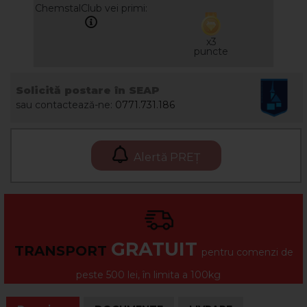
ChemstalClub vei primi:
x3
puncte
Solicită postare în SEAP
sau contactează-ne:
0771.731.186
Alertă PREȚ
GRATUIT
TRANSPORT
pentru comenzi de
peste 500 lei, în limita a 100kg