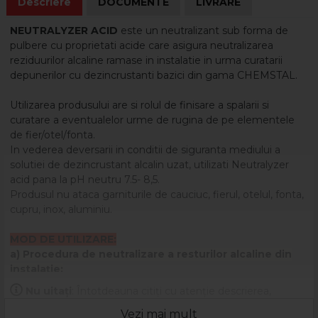
Descriere
DOCUMENTE
LIVRARE
NEUTRALYZER ACID
este un neutralizant sub forma de
pulbere cu proprietati acide care asigura neutralizarea
reziduurilor alcaline ramase in instalatie in urma curatarii
depunerilor cu dezincrustanti bazici din gama CHEMSTAL.
Utilizarea produsului are si rolul de finisare a spalarii si
curatare a eventualelor urme de rugina de pe elementele
de fier/otel/fonta.
In vederea deversarii in conditii de siguranta mediului a
solutiei de dezincrustant alcalin uzat, utilizati Neutralyzer
acid pana la pH neutru 7.5- 8,5.
Produsul nu ataca garniturile de cauciuc, fierul, otelul, fonta,
cupru, inox, aluminiu.
MOD DE UTILIZARE:
a) Procedura de neutralizare a resturilor alcaline din
instalaţie:
Se diluează produsul cu apă la temperatura camerei in
Nu uitați
: Întotdeauna citiți cu atenție descrierea,
proporţie de 1%-4% si se circulă soluţia in instalaţie.
eticheta și ambalajul produsului înainte de a-l utiliza!
Se evacueaza in acelaşi recipient in care s-a colectat
Vezi mai mult