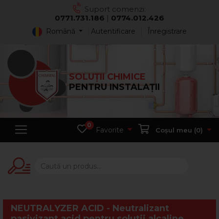
Suport comenzi:
0771.731.186
|
0774.012.426
Română
Autentificare
Înregistrare
SOLUȚII CHIMICE
PENTRU INSTALAȚII
0
Favorite
Coșul meu (
0
)
NEUTRALYZER ACID - Neutralizant
pasivizant acid pentru solutii alcaline