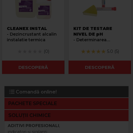
CLEANEX INSTAL
KIT DE TESTARE
- Dezincrustant alcalin
NIVEL DE pH
instalatie termica
- Determinarea
calitativa a
caracteristicii de pH a
(0)
5.0 (5)
fluidelor
DESCOPERĂ
DESCOPERĂ
Comandă online!
PACHETE SPECIALE
SOLUȚII CHIMICE
ADITIVI PROFESIONALI
,
indicatori şi sigilanţi