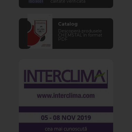
calitate verificata
Catalog
Descoperă produsele
CHEMSTAL în format
PDF