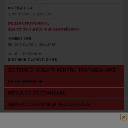
ANTIGELURI
termotehnice speciale
DEZINCRUSTANŢI,
agenţi de curăţare şi neutralizatori
INHIBITORI
de coroziune şi depuneri
Soluţii întreţinere
SISTEME CLIMATIZARE
SISTEME SI SOLUTII PENTRU TRATAREA APEI
ECHIPAMENTE
PRODUSE DE ETANȘARE
SERVICII CASNICE ȘI INDUSTRIALE