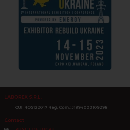
LABOREX S.R.L.
CUI: RO5122017 Reg. Com.: J1994000109298
Contact
PUNCT DE LUCRU