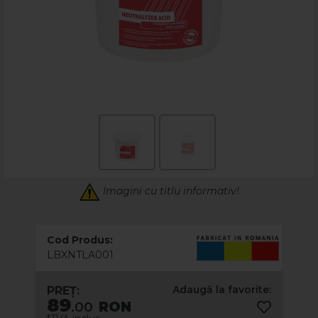
Imagini cu titlu informativ!
Cod Produs:
LBXNTLA001
Adaugă la favorite:
PREȚ:
89
.00
RON