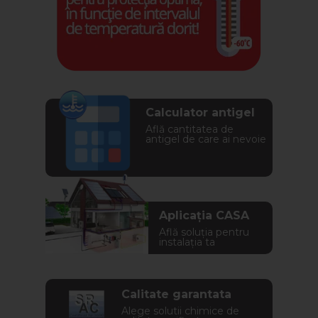
Calculator antigel
Află cantitatea de
antigel de care ai nevoie
Aplicația CASA
Află soluția pentru
instalația ta
Calitate garantata
Alege solutii chimice de