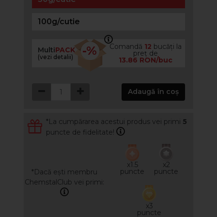
100g/cutie
Comandă
12
bucăți la
-%
Multi
PACK
preț de
(vezi detalii)
13.86 RON/buc
Adaugă în coș
*La cumpărarea acestui produs vei primi
5
puncte de fidelitate!
x1.5
x2
puncte
puncte
*Dacă ești membru
ChemstalClub vei primi:
x3
puncte