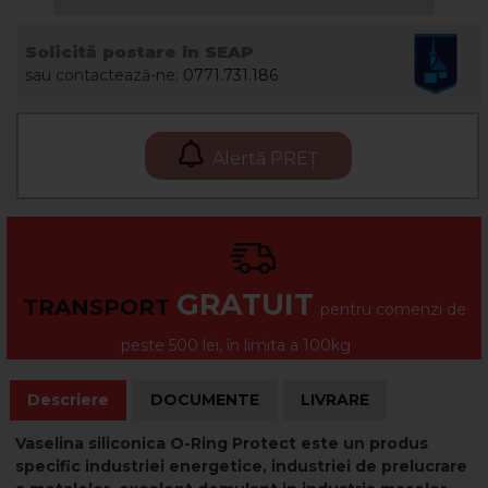
Solicită postare în SEAP
sau contactează-ne:
0771.731.186
Alertă PREȚ
GRATUIT
TRANSPORT
pentru comenzi de
peste 500 lei, în limita a 100kg
Descriere
DOCUMENTE
LIVRARE
Vaselina siliconica O-Ring Protect este un produs
specific industriei energetice, industriei de prelucrare