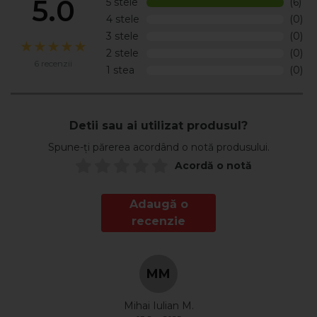
5.0
5 stele
(6)
150°C.
4 stele
(0)
3 stele
(0)
MOD DE UTILIZARE:
2 stele
(0)
O-RING PROTECT se utilizeaza ca atare, in functie de
6 recenzii
instructiunile echipamentelor, componentelor de masini.
1 stea
(0)
Asigurati un film continuu pe suprafata care trebuie unsa
sau protejata, pentru o lubrifiere-etansare intotdeauna
sigura.
Detii sau ai utilizat produsul?
Produsul nu e toxic, nu are impact negativ asupra mediului.
Spune-ți părerea acordând o notă produsului.
Pentru mai multe informatii, verificati Fisa Tehnica din
Acordă o notă
sectiunea Documente.
Adaugă o
recenzie
MM
Mihai Iulian M.