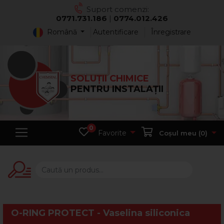
Suport comenzi:
0771.731.186
|
0774.012.426
Română
Autentificare
Înregistrare
SOLUȚII CHIMICE
PENTRU INSTALAȚII
0
Favorite
Coșul meu (
0
)
O-RING PROTECT - Vaselina siliconica