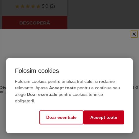
5.0 (2)
DESCOPERĂ
Comandă online!
PACHETE SPECIALE
Folosim cookies
SOLUȚII CHIMICE
Ofertele bune, direct în inbox
Folosim cookies pentru analiza traficului si reclame
ADITIVI PROFESIONALI
,
relevante. Apasa
Accept toate
pentru a continua sau
Oferte personalizate și sfaturi de întreținere direct de la producător. Maximum 2-3
indicatori şi sigilanţi
emailuri pe lună — fără spam.
alege
Doar esentiale
pentru cookies tehnice
ANTIGELURI
Email
obligatorii.
termotehnice speciale
DEZINCRUSTANŢI,
Doar esentiale
Accept toate
Mă abonez
agenţi de curăţare şi neutralizatori
INHIBITORI