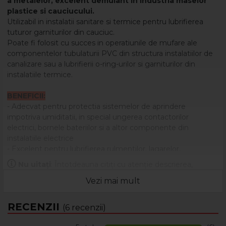
a metalelor, excelent demulant in industria maselor
plastice si cauciucului.
Utilizabil in instalatii sanitare si termice pentru lubrifierea
tuturor garniturilor din cauciuc.
Poate fi folosit cu succes in operatiunile de mufare ale
componentelor tubulaturii PVC din structura instalatiilor de
canalizare sau a lubrifierii o-ring-urilor si garniturilor din
instalatiile termice.
BENEFICII:
- Adecvat pentru protectia sistemelor de aprindere
impotriva umiditatii, in special ungerea contactorilor
electrici, bornele bateriilor si a altor componente din
instalatiile electrice
- Excelent pentru lubrifierea rulmentilor, lagarelor,
articulatiilor, angrenjelor si altor organe de masini supuse
Nu uitați
: Întotdeauna citiți cu atenție descrierea,
frictiunilor, care lucreaza in regim termic ridicat.
eticheta și ambalajul produsului înainte de a-l utiliza!
- Rezistenţă deosebită la apă sărată, agenţi chimici şi
Vezi mai mult
îmbătrânire.
- Utilizabil ca lubrifiant cu aderenţă ridicată, pentru metal,
RECENZII
(6 recenzii)
plastic si garnituri din cauciuc.
- Recomandat pentru utilizare la temperatura maxima de