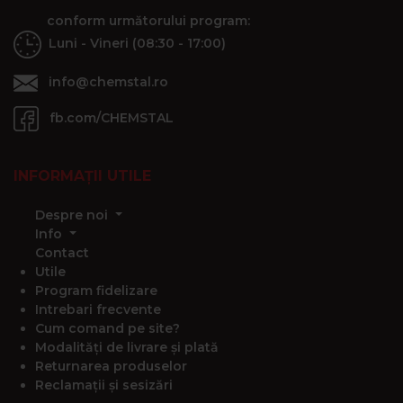
conform următorului program:
Luni - Vineri (08:30 - 17:00)
info@chemstal.ro
fb.com/CHEMSTAL
INFORMAȚII UTILE
Despre noi
Info
Contact
Utile
Program fidelizare
Intrebari frecvente
Cum comand pe site?
Modalități de livrare și plată
Returnarea produselor
Reclamații și sesizări