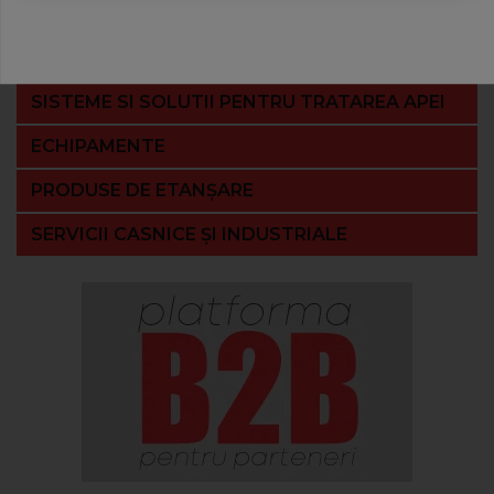
de coroziune şi depuneri
Soluţii întreţinere
SISTEME CLIMATIZARE
SISTEME SI SOLUTII PENTRU TRATAREA APEI
ECHIPAMENTE
PRODUSE DE ETANȘARE
SERVICII CASNICE ȘI INDUSTRIALE