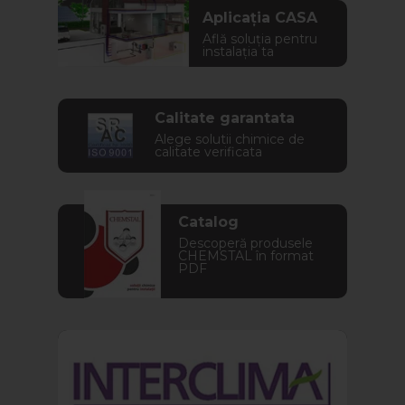
Aplicația CASA
Află soluția pentru
instalația ta
Calitate garantata
Alege solutii chimice de
calitate verificata
Catalog
Descoperă produsele
CHEMSTAL în format
PDF