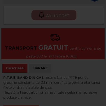
Alertă PREȚ
GRATUIT
TRANSPORT
pentru comenzi de
peste 500 lei, în limita a 100kg
Descriere
LIVRARE
P.T.F.E. BAND DIN GAS
- este o banda PTFE pur cu
grosime constanta de 0.1 mm certificata pentru etansarea
filetelor din instalatiile de gaz.
Rezistă la hidrocarburi și la majoritatea celor mai agresive
produse chimice.