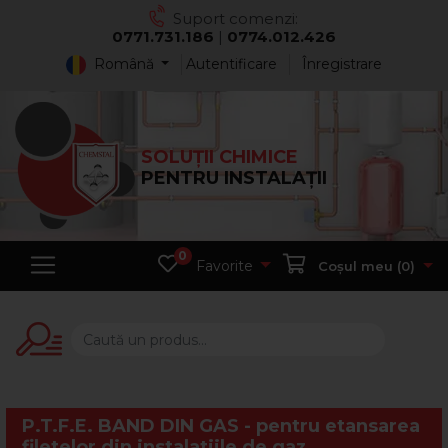
Suport comenzi:
0771.731.186
|
0774.012.426
Română
Autentificare
Înregistrare
SOLUȚII CHIMICE
PENTRU INSTALAȚII
0
Favorite
Coșul meu (
0
)
P.T.F.E. BAND DIN GAS - pentru etansarea
filetelor din instalatiile de gaz