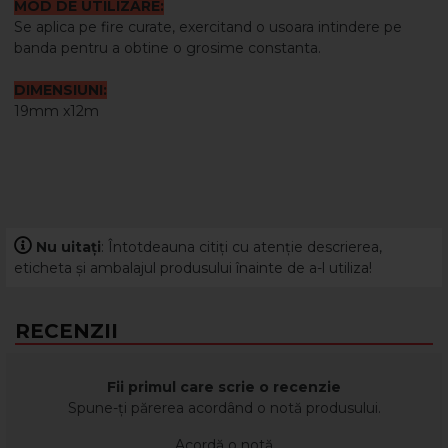
MOD DE UTILIZARE:
Se aplica pe fire curate, exercitand o usoara intindere pe
banda pentru a obtine o grosime constanta.
DIMENSIUNI:
19mm x12m
Nu uitați
: Întotdeauna citiți cu atenție descrierea,
eticheta și ambalajul produsului înainte de a-l utiliza!
RECENZII
Fii primul care scrie o recenzie
Spune-ți părerea acordând o notă produsului.
Acordă o notă