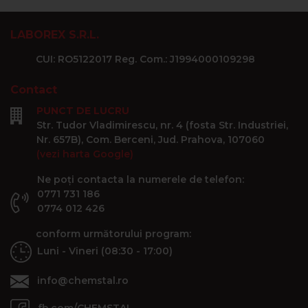
LABOREX S.R.L.
CUI: RO5122017 Reg. Com.: J1994000109298
Contact
PUNCT DE LUCRU
Str. Tudor Vladimirescu, nr. 4 (fosta Str. Industriei,
Nr. 657B), Com. Berceni, Jud. Prahova, 107060
(vezi harta Google)
Ne poți contacta la numerele de telefon:
0771 731 186
0774 012 426
conform următorului program:
Luni - Vineri (08:30 - 17:00)
info@chemstal.ro
fb.com/CHEMSTAL