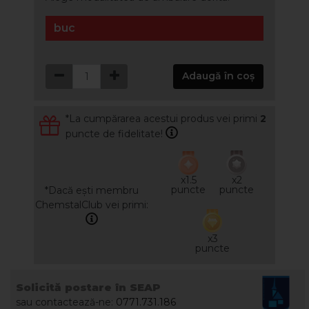
buc
Adaugă în coș
*La cumpărarea acestui produs vei primi
2
puncte de fidelitate!
x1.5
x2
puncte
puncte
*Dacă ești membru
ChemstalClub vei primi:
x3
puncte
Solicită postare în SEAP
sau contactează-ne:
0771.731.186