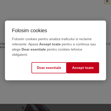
Folosim cookies
Ofertele bune, direct în inbox
Folosim cookies pentru analiza traficului si reclame
relevante. Apasa
Accept toate
pentru a continua sau
Oferte personalizate și sfaturi de întreținere direct de la producător. Maximum 2-3
emailuri pe lună — fără spam.
alege
Doar esentiale
pentru cookies tehnice
Email
obligatorii.
Doar esentiale
Accept toate
Mă abonez
Calculator antigel
Află cantitatea de
antigel de care ai nevoie