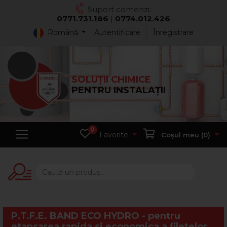
Suport comenzi:
0771.731.186
|
0774.012.426
Română
Autentificare
Înregistrare
SOLUȚII CHIMICE
PENTRU INSTALAȚII
0
Favorite
Coșul meu (
0
)
P.T.F.E. BAND ECO HYDRO - pentru
etansarea rapida si economica a filetelor