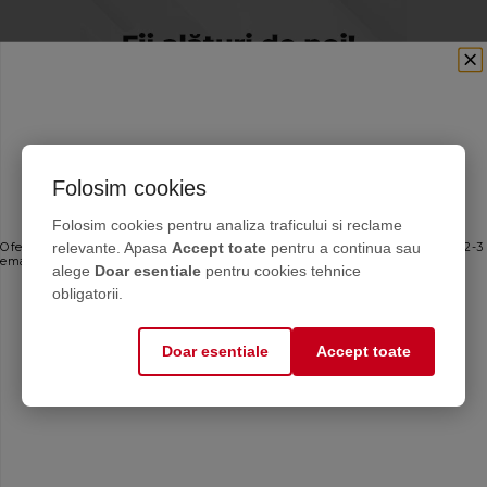
Folosim cookies
Ofertele bune, direct în inbox
Folosim cookies pentru analiza traficului si reclame
relevante. Apasa
Accept toate
pentru a continua sau
Oferte personalizate și sfaturi de întreținere direct de la producător. Maximum 2-3
emailuri pe lună — fără spam.
alege
Doar esentiale
pentru cookies tehnice
Email
obligatorii.
Doar esentiale
Accept toate
Mă abonez
Calculator antigel
Află cantitatea de
antigel de care ai nevoie