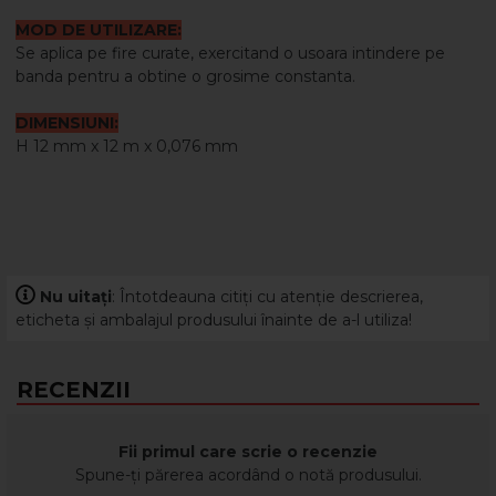
MOD DE UTILIZARE:
Se aplica pe fire curate, exercitand o usoara intindere pe
banda pentru a obtine o grosime constanta.
DIMENSIUNI:
H 12 mm x 12 m x 0,076 mm
Nu uitați
: Întotdeauna citiți cu atenție descrierea,
eticheta și ambalajul produsului înainte de a-l utiliza!
RECENZII
Fii primul care scrie o recenzie
Spune-ți părerea acordând o notă produsului.