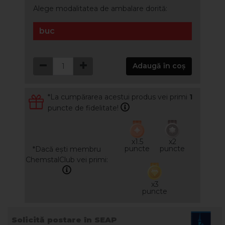
Alege modalitatea de ambalare dorită:
buc
Adaugă în coș
*La cumpărarea acestui produs vei primi
1
puncte de fidelitate!
x1.5
x2
puncte
puncte
*Dacă ești membru
ChemstalClub vei primi:
x3
puncte
Solicită postare în SEAP