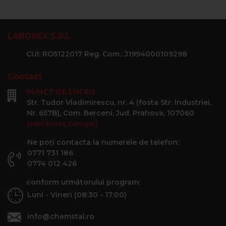
LABOREX S.R.L.
CUI: RO5122017 Reg. Com.: J1994000109298
Contact
PUNCT DE LUCRU
Str. Tudor Vladimirescu, nr. 4 (fosta Str. Industriei,
Nr. 657B), Com. Berceni, Jud. Prahova, 107060
(vezi harta Google)
Ne poți contacta la numerele de telefon:
0771 731 186
0774 012 426
conform următorului program:
Luni - Vineri (08:30 - 17:00)
info@chemstal.ro