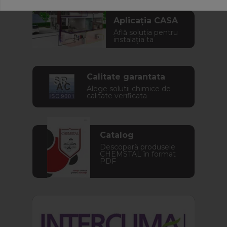
Aplicația CASA
Află soluția pentru
instalația ta
Calitate garantata
Alege solutii chimice de
calitate verificata
Catalog
Descoperă produsele
CHEMSTAL în format
PDF