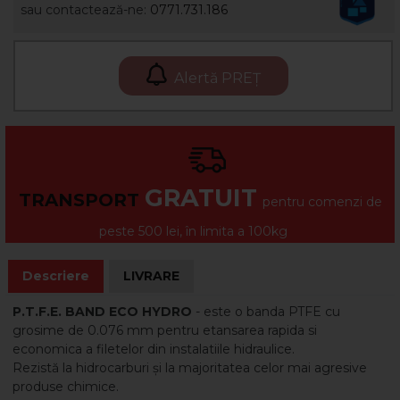
sau contactează-ne:
0771.731.186
Alertă PREȚ
GRATUIT
TRANSPORT
pentru comenzi de
peste 500 lei, în limita a 100kg
Descriere
LIVRARE
P.T.F.E. BAND ECO HYDRO
- este o banda PTFE cu
grosime de 0.076 mm pentru etansarea rapida si
economica a filetelor din instalatiile hidraulice.
Rezistă la hidrocarburi și la majoritatea celor mai agresive
produse chimice.