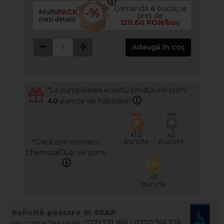
Comandă
4
bucăți la
-%
Multi
PACK
preț de
(vezi detalii)
120.60 RON/buc
Adaugă în coș
*La cumpărarea acestui produs vei primi
40
puncte de fidelitate!
x1.5
x2
puncte
puncte
*Dacă ești membru
ChemstalClub vei primi:
x3
puncte
Solicită postare în SEAP
sau contactează-ne:
0771.731.186
|
0770.766.328