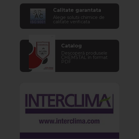
Calitate garantata
Alege solutii chimice de
calitate verificata
Catalog
Descoperă produsele
CHEMSTAL în format
PDF