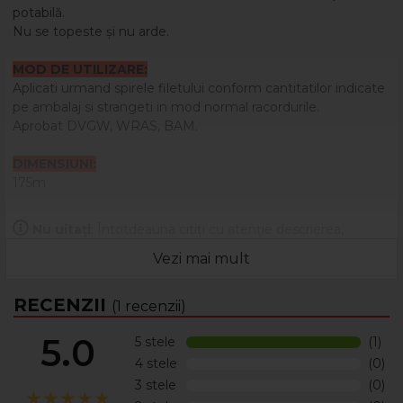
potabilă.
Nu se topeste și nu arde.
MOD DE UTILIZARE:
Aplicati urmand spirele filetului conform cantitatilor indicate
pe ambalaj si strangeti in mod normal racordurile.
Aprobat DVGW, WRAS, BAM.
DIMENSIUNI:
175m
Nu uitați
: Întotdeauna citiți cu atenție descrierea,
eticheta și ambalajul produsului înainte de a-l utiliza!
Vezi mai mult
RECENZII
(1 recenzii)
5.0
5 stele
(1)
4 stele
(0)
3 stele
(0)