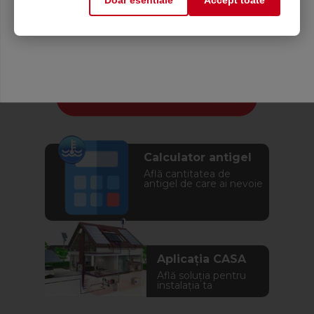
Doar esentiale
Accept toate
Mă abonez
Calculator antigel
Află cantitatea de
antigel de care ai nevoie
Aplicația CASA
Află soluția pentru
instalația ta