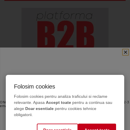
Folosim cookies
Ofertele bune, direct în inbox
Folosim cookies pentru analiza traficului si reclame
relevante. Apasa
Accept toate
pentru a continua sau
Oferte personalizate și sfaturi de întreținere direct de la producător. Maximum 2-3
emailuri pe lună — fără spam.
alege
Doar esentiale
pentru cookies tehnice
Email
obligatorii.