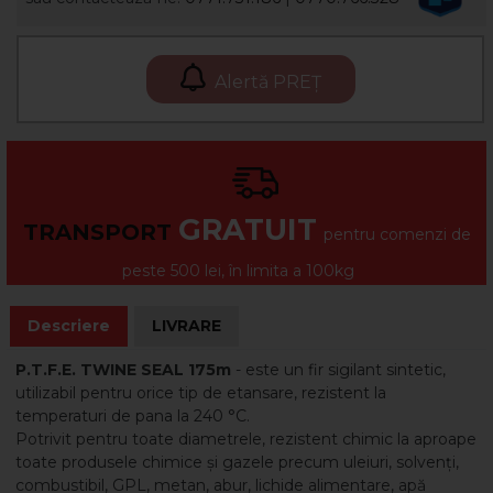
Alertă PREȚ
GRATUIT
TRANSPORT
pentru comenzi de
peste 500 lei, în limita a 100kg
Descriere
LIVRARE
P.T.F.E. TWINE SEAL 175m
- este un fir sigilant sintetic,
utilizabil pentru orice tip de etansare, rezistent la
temperaturi de pana la 240 °C.
Potrivit pentru toate diametrele, rezistent chimic la aproape
toate produsele chimice și gazele precum uleiuri, solvenți,
combustibil, GPL, metan, abur, lichide alimentare, apă