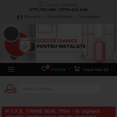
Suport comenzi:
0771.731.186
|
0774.012.426
Română
Autentificare
Înregistrare
SOLUȚII CHIMICE
PENTRU INSTALAȚII
0
Favorite
Coșul meu (
0
)
P.T.F.E. TWINE SEAL 175m - fir sigilant
sintetic pentru orice tip de etansare