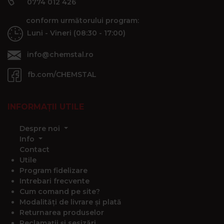
0774 012 426
conform următorului program:
Luni - Vineri (08:30 - 17:00)
info@chemstal.ro
fb.com/CHEMSTAL
INFORMAȚII UTILE
Despre noi
Info
Contact
Utile
Program fidelizare
Intrebari frecvente
Cum comand pe site?
Modalități de livrare și plată
Returnarea produselor
Reclamații și sesizări