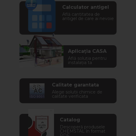
Calculator antigel
Află cantitatea de
antigel de care ai nevoie
Aplicația CASA
Află soluția pentru
instalația ta
Calitate garantata
Alege solutii chimice de
calitate verificata
Catalog
Descoperă produsele
CHEMSTAL în format
PDF