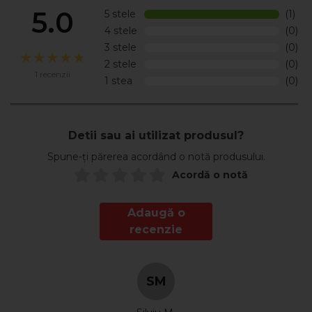
cu banda de teflon.
5.0
5 stele
(1)
4 stele
(0)
Temperatura maxima de lucru: 115°C
3 stele
(0)
Presiune maxima: 6 bar
2 stele
(0)
1 recenzii
Pentru mai multe informatii, verificati Fisa Tehnica din
1 stea
(0)
sectiunea Documente!
Detii sau ai utilizat produsul?
Spune-ți părerea acordând o notă produsului.
Acordă o notă
Adaugă o
recenzie
SM