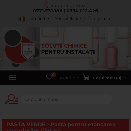
Suport comenzi:
0771.731.186
|
0774.012.426
Română
Autentificare
Înregistrare
SOLUȚII CHIMICE
PENTRU INSTALAȚII
0
Favorite
Coșul meu (
0
)
PASTA VERDE - Pasta pentru etansarea
racordurilor filetate