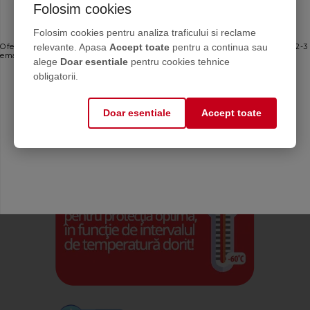
Folosim cookies
Ofertele bune, direct în inbox
Folosim cookies pentru analiza traficului si reclame
relevante. Apasa
Accept toate
pentru a continua sau
Oferte personalizate și sfaturi de întreținere direct de la producător. Maximum 2-3
emailuri pe lună — fără spam.
alege
Doar esentiale
pentru cookies tehnice
Email
obligatorii.
Doar esentiale
Accept toate
Mă abonez