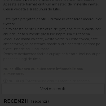
Aceasta este format dintr-un amestec de minerale inerte,
uleiuri vegetale si sapunuri de Litiu.
Este gata pregatita pentru utilizare in etansarea racordurilor
filetate.
Se foloseste pentru instalatiile de gaz, apa rece si calda, aer,
abur de joasa si medie presiune impreuna cu canepa.
Produs de inalta calitate, Pasta Verde nu este toxica, este
anticoroziva, se pastreaza moale si are aderenta optima pe
filete umede sau unsuroase.
Permite desfacerea facila a cuplajelor filetate, inclusiv dupa
perioade lungi de timp.
NU se dilueaza cu substante inflamabile sau
alimentare.
NU se sterge cu materiale textile murdare sau
Nu uitați
: Întotdeauna citiți cu atenție descrierea,
unsuroase.
eticheta și ambalajul produsului înainte de a-l utiliza!
NU se foloseste pentru GPL si oxigen.
Vezi mai mult
NU corodeaza metalul.
NU se recomanda pentru etansarea filetelor din
RECENZII
(1 recenzii)
plastic - etansarea filetelor din plastic se face numai