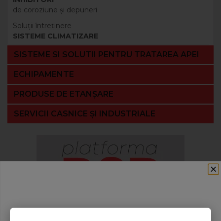
de coroziune şi depuneri
Soluţii întreţinere
SISTEME CLIMATIZARE
SISTEME SI SOLUTII PENTRU TRATAREA APEI
ECHIPAMENTE
PRODUSE DE ETANȘARE
SERVICII CASNICE ȘI INDUSTRIALE