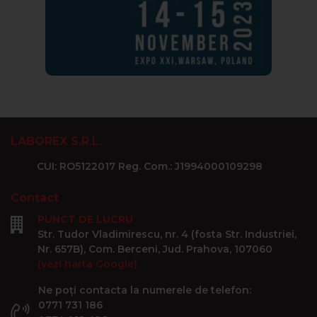
LABOREX S.R.L.
CUI: RO5122017 Reg. Com.: J1994000109298
Contact
PUNCT DE LUCRU
Str. Tudor Vladimirescu, nr. 4 (fosta Str. Industriei,
Nr. 657B), Com. Berceni, Jud. Prahova, 107060
(vezi harta Google)
Ne poți contacta la numerele de telefon:
0771 731 186