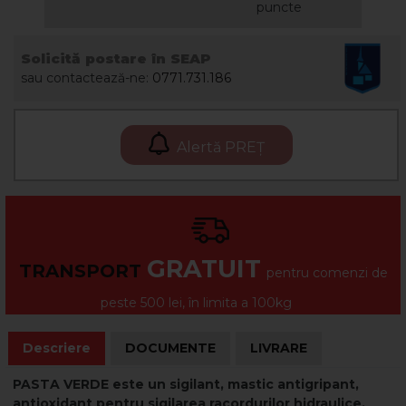
puncte
Solicită postare în SEAP
sau contactează-ne:
0771.731.186
Alertă PREȚ
GRATUIT
TRANSPORT
pentru comenzi de
peste 500 lei, în limita a 100kg
Descriere
DOCUMENTE
LIVRARE
PASTA VERDE este un sigilant, mastic antigripant,
antioxidant pentru sigilarea racordurilor hidraulice.