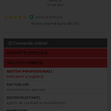
Silviu M.
02 Feb 2024
Achizitie verificata
Poate cea mai buna din RO.
Comandă online!
PACHETE SPECIALE
SOLUȚII CHIMICE
ADITIVI PROFESIONALI
,
indicatori şi sigilanţi
ANTIGELURI
termotehnice speciale
DEZINCRUSTANŢI,
agenţi de curăţare şi neutralizatori
INHIBITORI