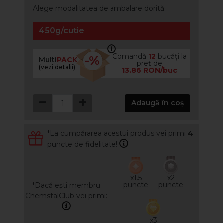
Alege modalitatea de ambalare dorită:
450g/cutie
Comandă
12
bucăți la
-%
Multi
PACK
preț de
(vezi detalii)
13.86 RON/buc
Adaugă în coș
*La cumpărarea acestui produs vei primi
4
puncte de fidelitate!
x1.5
x2
puncte
puncte
*Dacă ești membru
ChemstalClub vei primi:
x3