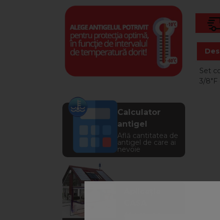
Des
Set co
3/8"F
Calculator
antigel
Află cantitatea de
antigel de care ai
nevoie
Aplicația
CASA
Află soluția