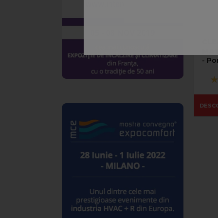
CLE
MAT
- Po
chim
inst
DESC