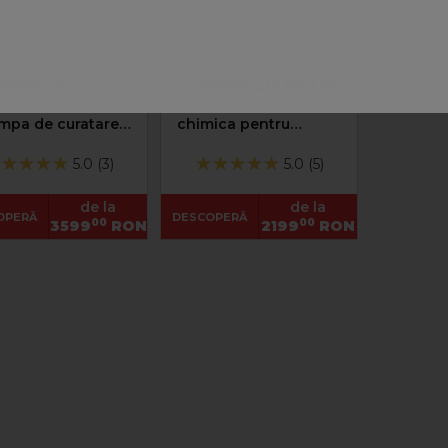
ANEX C30
CLEANEX C15 ROTAX
IC
- Pompa de curatare
mpa de curatare
chimica pentru
ica pentru
centrale termice
alatii termice
5.0 (3)
5.0 (5)
de la
de la
OPERĂ
DESCOPERĂ
00
00
3599
RON
2199
RON