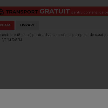
GRATUIT
TRANSPORT
pentru comenzi de pes
criere
LIVRARE
nectoare (8 piese) pentru diverse cuplari a pompelor de curatare 
 - 1/2"M 3/8"M