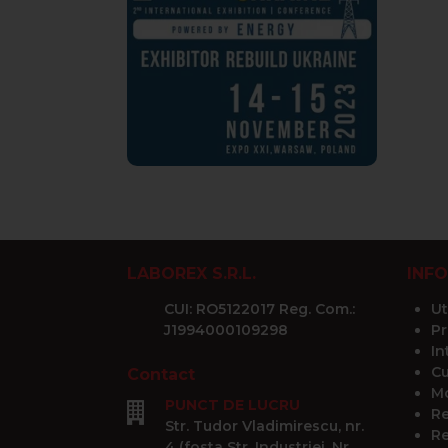
LABOREX S.R.L.
INFO
CUI: RO5122017 Reg. Com.:
Ut
J1994000109298
Pr
In
Cu
Contact
Mo
PUNCT DE LUCRU
Re
Str. Tudor Vladimirescu, nr.
Re
4 (fosta Str. Industriei, Nr.