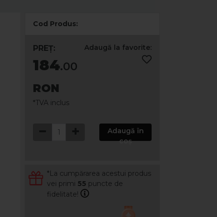
Cod Produs:
Adaugă la favorite:
PREȚ:
184
.00
RON
*TVA inclus
Adaugă în
coș
*La cumpărarea acestui produs
vei primi
55
puncte de
fidelitate!