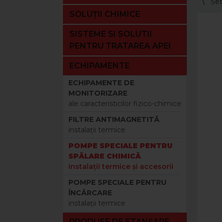
Set
SOLUȚII CHIMICE
SISTEME SI SOLUTII
PENTRU TRATAREA APEI
ECHIPAMENTE
ECHIPAMENTE DE
MONITORIZARE
ale caracteristicilor fizico-chimice
FILTRE ANTIMAGNETITĂ
instalaţii termice
POMPE SPECIALE PENTRU
SPĂLARE CHIMICĂ
instalaţii termice şi accesorii
POMPE SPECIALE PENTRU
ÎNCĂRCARE
instalaţii termice
PRODUSE DE ETANȘARE