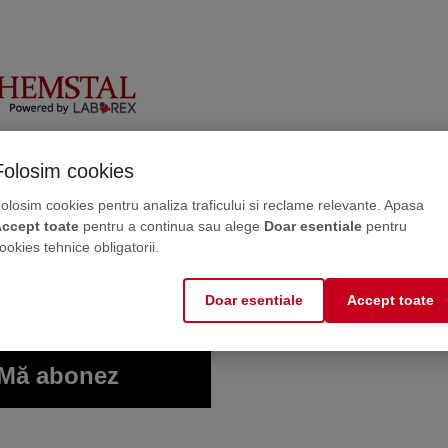
 uitați
: Întotdeauna citiți cu atenție descrierea, eticheta și ambala
ENZII
 la newsletterul
Folosim cookies
 primul care scrie o recenzie
olosim cookies pentru analiza traficului si reclame relevante. Apasa
ne-ți părerea acordând o notă produsului.
 întreținere direct de la producător. Maximum 2-3
ccept toate
pentru a continua sau alege
Doar esentiale
pentru
ookies tehnice obligatorii.
Doar esentiale
Accept toate
DUSE COMPLEMENTARE
Mă abonez