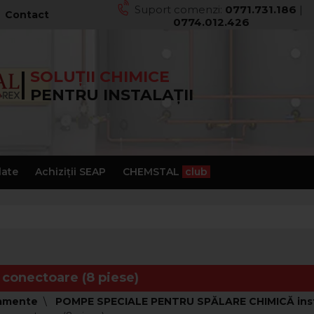
Suport comenzi:
0771.731.186
|
Contact
0774.012.426
SOLUȚII CHIMICE
PENTRU INSTALAȚII
late
Achiziții SEAP
CHEMSTAL
club
 conectoare (8 piese)
amente
POMPE SPECIALE PENTRU SPĂLARE CHIMICĂ instala