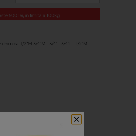
te 500 lei, în limita a 100kg
chimica. 1/2"M 3/4"M - 3/4"F 3/4"F - 1/2"M