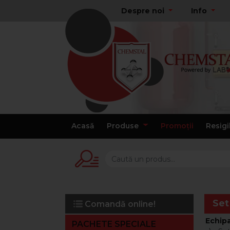
Despre noi
Info
Acasă
Produse
Promoții
Resigi
Set
Comandă online!
Echip
PACHETE SPECIALE