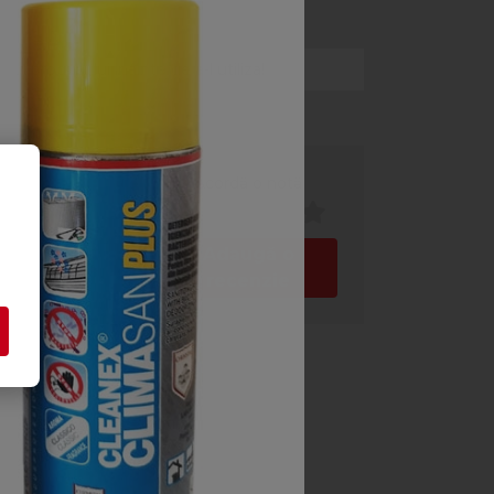
jul produsului înainte de a-l utiliza!
Acordă o notă
Adaugă o
recenzie