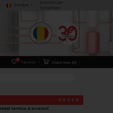
Autentificare
Română
Înregistrare
0
Favorite
Coșul meu (
0
)
ţii termice şi accesorii