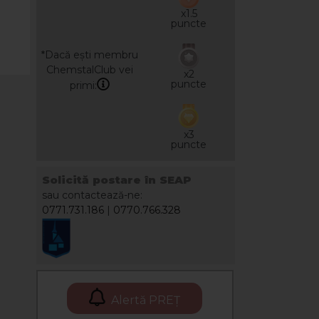
x1.5
puncte
*Dacă ești membru
ChemstalClub vei
x2
puncte
primi:
x3
puncte
Solicită postare în SEAP
sau contactează-ne:
0771.731.186
|
0770.766.328
Alertă PREȚ