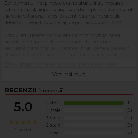
Echipamentul indeplineste atat rolul unui filtru mecanic
retinand malul, nisipul, spanul sau alte impuritati din circuitul
hidraulic cat si oxizii ferosi existenti datorita magnetului
detasabil integrat. Cuplare rapida prin racorduri1/2" M-M.
Corpul filtrului este transparent permitand vizualizarea
nivelului de depuneri. Nu presupune utilizarea unor
elemente consumabile. Curatarea filtrului se face deosebit
de usor prin simpla spalare cu apa, dupa ce in prealabil a fost
extras magnetul detasabil si s-a desfacut paharul in care se
Nu uitați
: Întotdeauna citiți cu atenție descrierea,
strang depunerile.
eticheta și ambalajul produsului înainte de a-l utiliza!
Vezi mai mult
RECENZII
(1 recenzii)
5.0
5 stele
(1)
4 stele
(0)
3 stele
(0)
2 stele
(0)
1 recenzii
1 stea
(0)