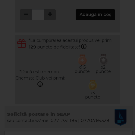
Adaugă în coș
*La cumpărarea acestui produs vei primi
129
puncte de fidelitate!
x1.5
x2
puncte
puncte
*Dacă ești membru
ChemstalClub vei primi:
x3
puncte
Solicită postare în SEAP
sau contactează-ne:
0771.731.186
|
0770.766.328