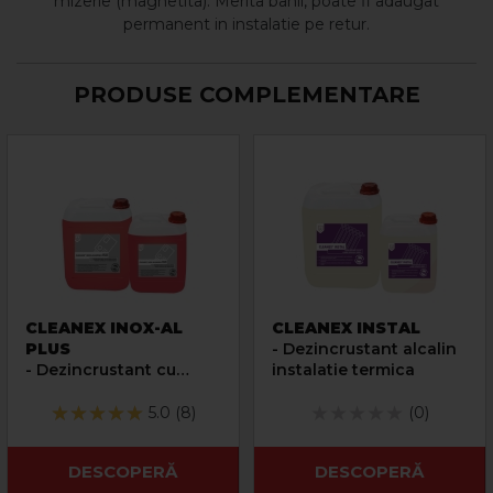
mizerie (magnetita). Merita banii, poate fi adaugat
permanent in instalatie pe retur.
PRODUSE COMPLEMENTARE
CLEANEX INOX-AL
CLEANEX INSTAL
PLUS
- Dezincrustant alcalin
- Dezincrustant cu
instalatie termica
actiune rapida centrale
termice cu condensare
5.0 (8)
(0)
DESCOPERĂ
DESCOPERĂ