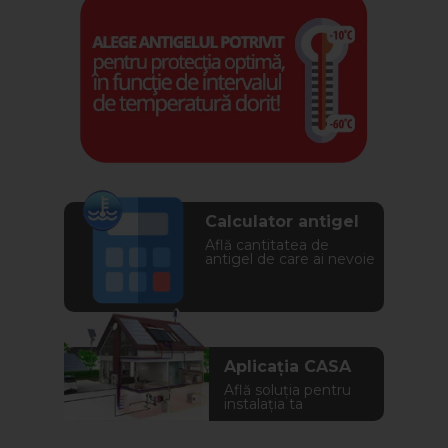
Calculator antigel
Află cantitatea de
antigel de care ai nevoie
Aplicația CASA
Află soluția pentru
instalația ta