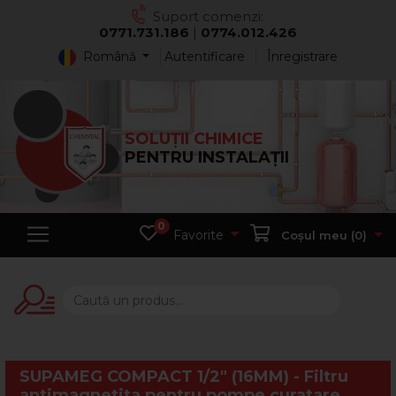
Suport comenzi:
0771.731.186
|
0774.012.426
Română
Autentificare
Înregistrare
SOLUȚII CHIMICE
PENTRU INSTALAȚII
0
Favorite
Coșul meu (
0
)
SUPAMEG COMPACT 1/2" (16MM) - Filtru
antimagnetita pentru pompe curatare