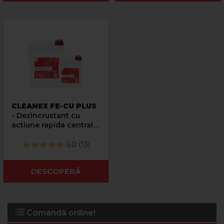
CLEANEX FE-CU PLUS
- Dezincrustant cu
actiune rapida centrala
termica
5.0 (13)
DESCOPERĂ
Comandă online!