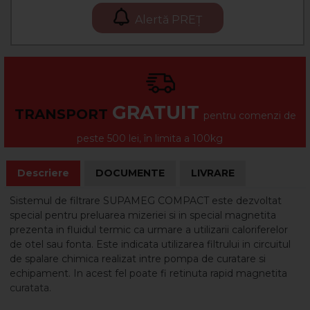
Alertă PREȚ
GRATUIT
TRANSPORT
pentru comenzi de
peste 500 lei, în limita a 100kg
Descriere
DOCUMENTE
LIVRARE
Sistemul de filtrare SUPAMEG COMPACT este dezvoltat
special pentru preluarea mizeriei si in special magnetita
prezenta in fluidul termic ca urmare a utilizarii caloriferelor
de otel sau fonta. Este indicata utilizarea filtrului in circuitul
de spalare chimica realizat intre pompa de curatare si
echipament. In acest fel poate fi retinuta rapid magnetita
curatata.