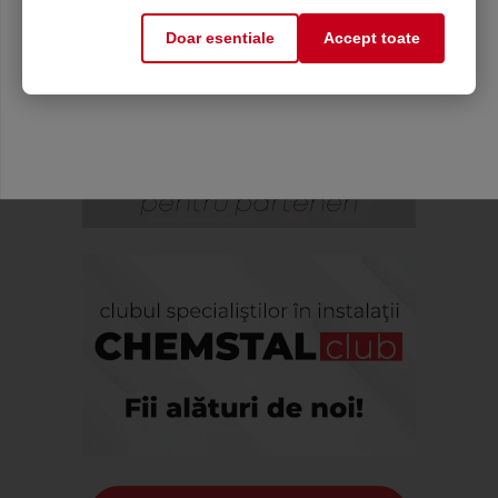
Doar esentiale
Accept toate
Mă abonez