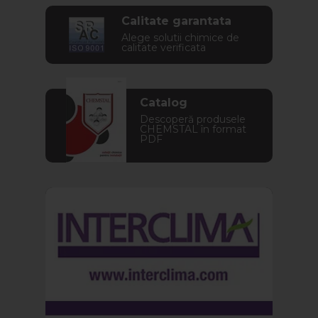
Calitate garantata
Alege solutii chimice de
calitate verificata
Catalog
Descoperă produsele
CHEMSTAL în format
PDF