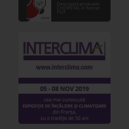
Descoperă produsele
CHEMSTAL în format
PDF