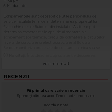
4. Kit pH;
5. Kit duritate.
Echipamentele sunt deosebit de utile personalului de
service instalatii termice in determinarea proprietatilor
fizico-chimice ale fluidelor din instalatie. Astfel se pot
determina caracteristicile apei de alimentare ale
echipamentleor termice, gradul de colmatare al circuitelor,
nivelul de coroziune si electrocoroziune al fluidului.
Se pot monitoriza procesele de curatare chimica sau se
poate asigura punerea in functiune a statiilor de dedurizare.
Nu uitați
: Întotdeauna citiți cu atenție descrierea,
eticheta și ambalajul produsului înainte de a-l utiliza!
Vezi mai mult
RECENZII
Fii primul care scrie o recenzie
Spune-ți părerea acordând o notă produsului.
Acordă o notă