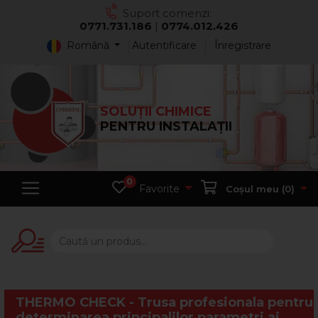
Suport comenzi:
0771.731.186
|
0774.012.426
Română
Autentificare
Înregistrare
SOLUȚII CHIMICE
PENTRU INSTALAȚII
0
Favorite
Coșul meu (
0
)
THERMO CHECK - Trusa profesionala pentru
determinarea principalilor parametri ai