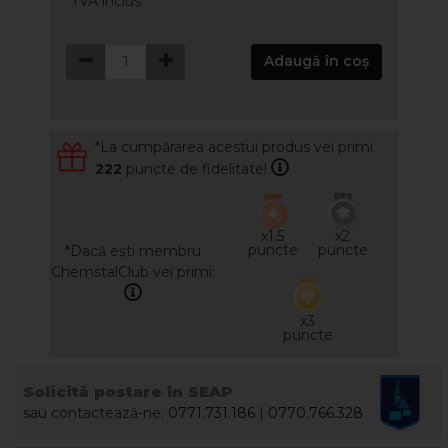
*TVA inclus
Adaugă în coș
*La cumpărarea acestui produs vei primi
222
puncte de fidelitate!
x1.5
x2
puncte
puncte
*Dacă ești membru
ChemstalClub vei primi:
x3
puncte
Solicită postare în SEAP
sau contactează-ne:
0771.731.186
|
0770.766.328