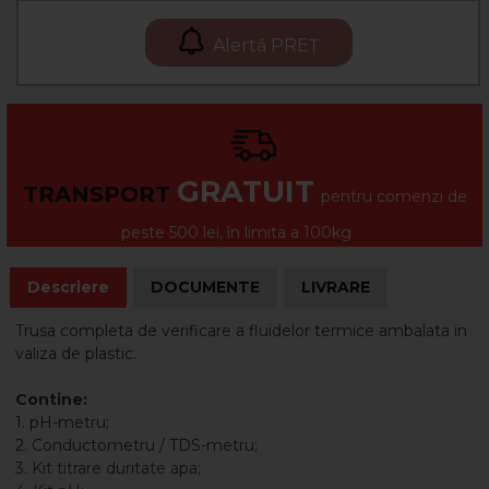
Alertă PREȚ
GRATUIT
TRANSPORT
pentru comenzi de
peste 500 lei, în limita a 100kg
Descriere
DOCUMENTE
LIVRARE
Trusa completa de verificare a fluidelor termice ambalata in
valiza de plastic.
Contine:
1. pH-metru;
2. Conductometru / TDS-metru;
3. Kit titrare duritate apa;