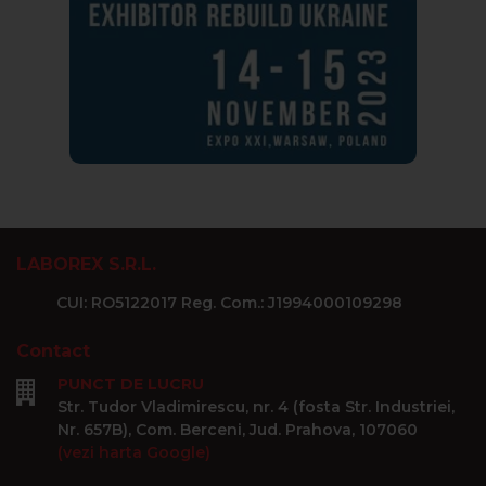
LABOREX S.R.L.
CUI: RO5122017 Reg. Com.: J1994000109298
Contact
PUNCT DE LUCRU
Str. Tudor Vladimirescu, nr. 4 (fosta Str. Industriei,
Nr. 657B), Com. Berceni, Jud. Prahova, 107060
(vezi harta Google)