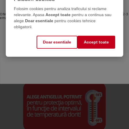
Ofertele bune, direct în inbox
Folosim cookies pentru analiza traficului si reclame
relevante. Apasa
Accept toate
pentru a continua sau
Oferte personalizate și sfaturi de întreținere direct de la producător. Maximum 2-3
emailuri pe lună — fără spam.
alege
Doar esentiale
pentru cookies tehnice
Email
obligatorii.
Doar esentiale
Accept toate
Mă abonez