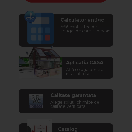
Calculator antigel
Află cantitatea de
antigel de care ai nevoie
Aplicația CASA
Află soluția pentru
instalația ta
Calitate garantata
Alege solutii chimice de
calitate verificata
Catalog