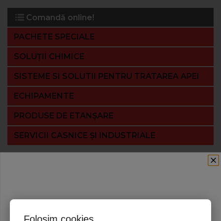
Comandă online!
PACHETE SPECIALE
SOLUȚII CHIMICE
SISTEME SI SOLUTII PENTRU TRATAREA APEI
ECHIPAMENTE
PRODUSE DE ETANȘARE
SERVICII CASNICE ȘI INDUSTRIALE
Folosim cookies