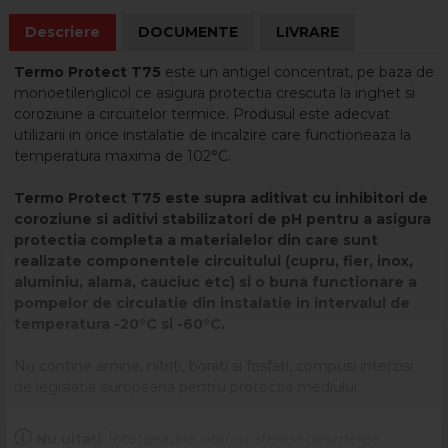
Descriere
DOCUMENTE
LIVRARE
Termo Protect T75
este un antigel concentrat, pe baza de
monoetilenglicol ce asigura protectia crescuta la inghet si
coroziune a circuitelor termice. Produsul este adecvat
utilizarii in orice instalatie de incalzire care functioneaza la
temperatura maxima de 102°C.
Termo Protect T75 este supra aditivat cu inhibitori de
coroziune si aditivi stabilizatori de pH pentru a asigura
protectia completa a materialelor din care sunt
realizate componentele circuitului (cupru, fier, inox,
aluminiu, alama, cauciuc etc) si o buna functionare a
pompelor de circulatie din instalatie in intervalul de
temperatura -20°C si -60°C.
Nu contine amine, nitriti, borati si fosfati, compusi interzisi
de legislatia europeana pentru protectia mediului.
RECOMANDARI:
Se recomanda utilizarea antigelului
Nu uitați
: Întotdeauna citiți cu atenție descrierea,