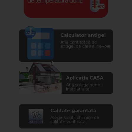
Calculator antigel
Află cantitatea de
antigel de care ai nevoie
Aplicația CASA
Află soluția pentru
instalația ta
Calitate garantata
Alege solutii chimice de
calitate verificata