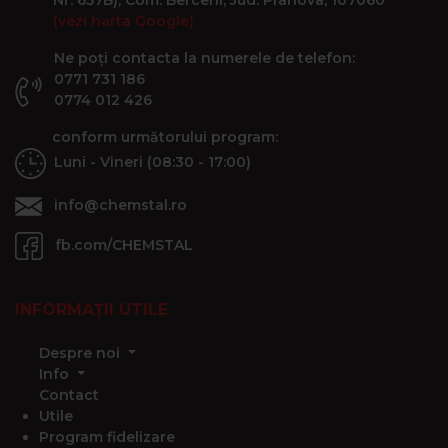
Nr. 657B), Com. Berceni, Jud. Prahova, 107060
(vezi harta Google)
Ne poți contacta la numerele de telefon:
0771 731 186
0774 012 426
conform următorului program:
Luni - Vineri (08:30 - 17:00)
info@chemstal.ro
fb.com/CHEMSTAL
INFORMAȚII UTILE
Despre noi
Info
Contact
Utile
Program fidelizare