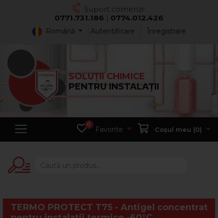
Suport comenzi:
0771.731.186
|
0774.012.426
Română
Autentificare
Înregistrare
SOLUȚII CHIMICE
PENTRU INSTALAȚII
0
Favorite
Coșul meu (
0
)
TERMO PROTECT T75 - Antigel concentrat
pentru instalatii termice -60°C