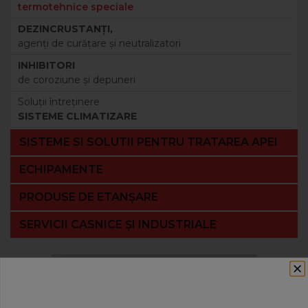
termotehnice speciale
DEZINCRUSTANŢI,
agenţi de curăţare şi neutralizatori
INHIBITORI
de coroziune şi depuneri
Soluţii întreţinere
SISTEME CLIMATIZARE
SISTEME SI SOLUTII PENTRU TRATAREA APEI
ECHIPAMENTE
PRODUSE DE ETANȘARE
SERVICII CASNICE ȘI INDUSTRIALE