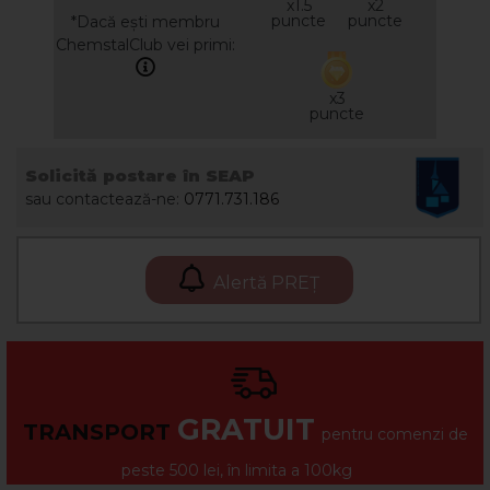
x1.5
x2
puncte
puncte
*Dacă ești membru
ChemstalClub vei primi:
x3
puncte
Solicită postare în SEAP
sau contactează-ne:
0771.731.186
Alertă PREȚ
GRATUIT
TRANSPORT
pentru comenzi de
peste 500 lei, în limita a 100kg