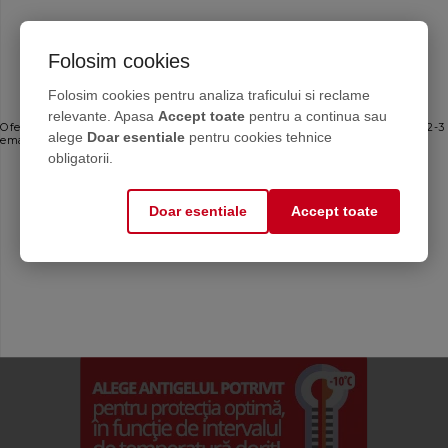
Folosim cookies
Abonează-te la newsletterul
Folosim cookies pentru analiza traficului si reclame
Chemstal
relevante. Apasa
Accept toate
pentru a continua sau
Oferte personalizate și sfaturi de întreținere direct de la producător. Maximum 2-3
alege
Doar esentiale
pentru cookies tehnice
emailuri pe lună — fără spam.
obligatorii.
Email
Doar esentiale
Accept toate
Mă abonez