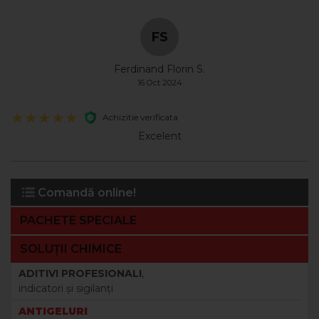
FS
Află cantitatea de antigel de care ai nevoie!
Ferdinand Florin S.
16 Oct 2024
Achizitie verificata
Excelent
Comandă online!
PACHETE SPECIALE
SOLUȚII CHIMICE
ADITIVI PROFESIONALI
,
indicatori şi sigilanţi
ANTIGELURI