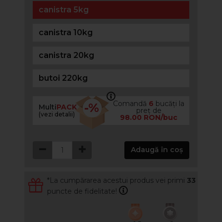
canistra 5kg
canistra 10kg
canistra 20kg
butoi 220kg
Comandă
6
bucăți la
-%
Multi
PACK
preț de
(vezi detalii)
98.00 RON/buc
Adaugă în coș
*La cumpărarea acestui produs vei primi
33
puncte de fidelitate!