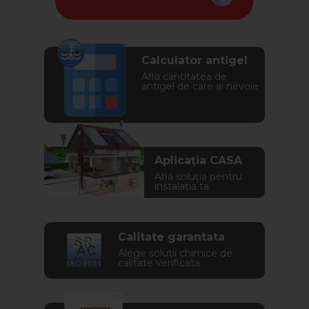
Calculator antigel
Află cantitatea de
antigel de care ai nevoie
Aplicația CASA
Află soluția pentru
instalația ta
Calitate garantata
Alege solutii chimice de
calitate verificata