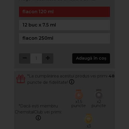
flacon 120 ml
12 buc x 7.5 ml
flacon 250ml
Adaugă în coș
*La cumpărarea acestui produs vei primi
48
puncte de fidelitate!
x1.5
x2
puncte
puncte
*Dacă ești membru
ChemstalClub vei primi:
x3