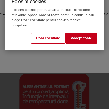
Folosim cookies
Ofertele bune, direct în inbox
Folosim cookies pentru analiza traficului si reclame
relevante. Apasa
Accept toate
pentru a continua sau
Oferte personalizate și sfaturi de întreținere direct de la producător. Maximum 2-3
emailuri pe lună — fără spam.
alege
Doar esentiale
pentru cookies tehnice
Email
obligatorii.
Doar esentiale
Accept toate
Mă abonez