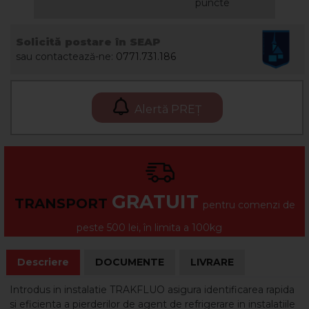
puncte
Solicită postare în SEAP
sau contactează-ne:
0771.731.186
Alertă PREȚ
GRATUIT
TRANSPORT
pentru comenzi de
peste 500 lei, în limita a 100kg
Descriere
DOCUMENTE
LIVRARE
Introdus in instalatie TRAKFLUO asigura identificarea rapida
si eficienta a pierderilor de agent de refrigerare in instalatiile