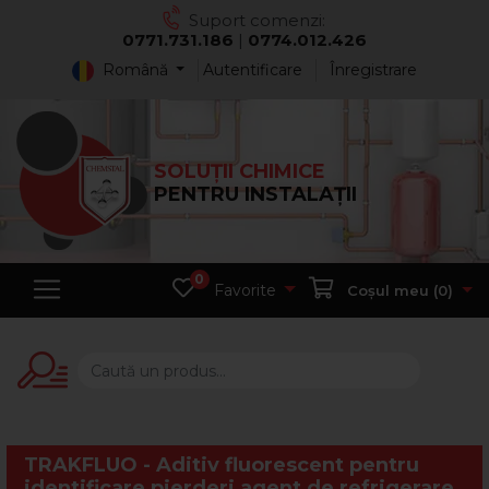
Suport comenzi:
0771.731.186
|
0774.012.426
Română
Autentificare
Înregistrare
SOLUȚII CHIMICE
PENTRU INSTALAȚII
0
Favorite
Coșul meu (
0
)
TRAKFLUO - Aditiv fluorescent pentru
identificare pierderi agent de refrigerare