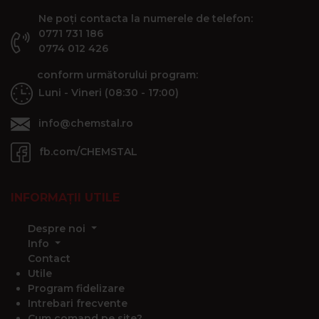
Ne poți contacta la numerele de telefon:
0771 731 186
0774 012 426
conform următorului program:
Luni - Vineri (08:30 - 17:00)
info@chemstal.ro
fb.com/CHEMSTAL
INFORMAȚII UTILE
Despre noi
Info
Contact
Utile
Program fidelizare
Intrebari frecvente
Cum comand pe site?