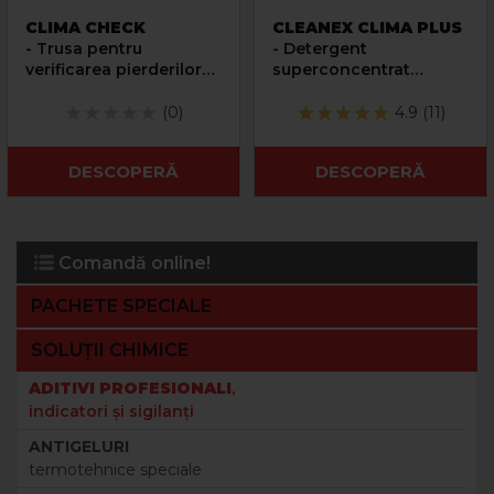
CLIMA CHECK
CLEANEX CLIMA PLUS
- Trusa pentru
- Detergent
verificarea pierderilor
superconcentrat
de gaz din instalatiile
pentru instalatiile de
de aer conditionat
climatizare
(0)
4.9 (11)
DESCOPERĂ
DESCOPERĂ
Comandă online!
PACHETE SPECIALE
SOLUȚII CHIMICE
ADITIVI PROFESIONALI
,
indicatori şi sigilanţi
ANTIGELURI
termotehnice speciale