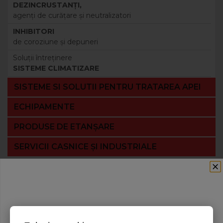
DEZINCRUSTANŢI,
agenţi de curăţare şi neutralizatori
INHIBITORI
de coroziune şi depuneri
Soluţii întreţinere
SISTEME CLIMATIZARE
SISTEME SI SOLUTII PENTRU TRATAREA APEI
ECHIPAMENTE
PRODUSE DE ETANȘARE
SERVICII CASNICE ȘI INDUSTRIALE