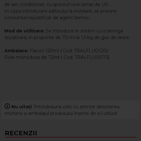
de aer conditionat, cu ajutorul unei lampi de UV.
In cazul introducerii aditivului la instalare, se previne
consumul nejustificat de agent termic,
Mod de utilizare:
Se introduce in sistem cu o seringa
dozatoare, in proportie de 7,5 ml la 1,5 kg de gaz de racire.
Ambalare:
Flacon 120ml ( Cod: TRALFLUO120);
Fiole monodoza de 7,5ml ( Cod: TRALFLUO07.5)
Nu uitați
: Întotdeauna citiți cu atenție descrierea,
eticheta și ambalajul produsului înainte de a-l utiliza!
RECENZII