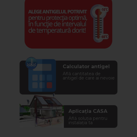
Calculator antigel
Află cantitatea de
antigel de care ai nevoie
Aplicația CASA
Află soluția pentru
instalația ta