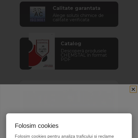
Calitate garantata
Alege solutii chimice de
calitate verificata
Catalog
Descoperă produsele
CHEMSTAL în format
PDF
Folosim cookies
Abonează-te la newsletterul
Folosim cookies pentru analiza traficului si reclame