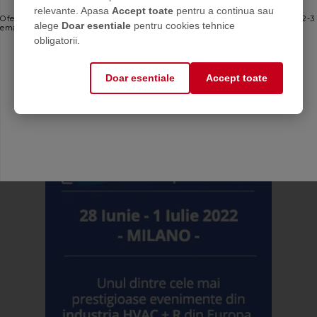
Chemstal
relevante. Apasa
Accept toate
pentru a continua sau
Oferte personalizate și sfaturi de întreținere direct de la producător. Maximum 2-3
alege
Doar esentiale
pentru cookies tehnice
emailuri pe lună — fără spam.
obligatorii.
Email
Doar esentiale
Accept toate
Mă abonez