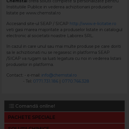
Chemstal
ofera solutii complete si personalizate pentru
Institutiile Publice in vederea achizitionarii produselor
listate pe www.chemstal.ro
Accesand site-ul SEAP / SICAP
http://www.e-licitatie.ro
veti gasi marea majoritate a produselor listate in catalogul
electronic al societatii noastre Laborex SRL.
In cazul in care unul sau mai multe produse pe care doriti
sa le achizitionati nu se regasesc in platforma SEAP
/SICAP va rugam sa luati legatura cu noi in vederea listarii
produselor in platforma.
Contact: - e-mail:
info@chemstal.ro
- Tel:
0771.731.186
|
0770.766.328
Comandă online!
PACHETE SPECIALE
SOLUȚII CHIMICE