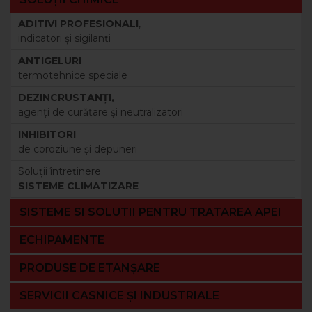
ADITIVI PROFESIONALI
,
indicatori şi sigilanţi
ANTIGELURI
termotehnice speciale
DEZINCRUSTANŢI,
agenţi de curăţare şi neutralizatori
INHIBITORI
de coroziune şi depuneri
Soluţii întreţinere
SISTEME CLIMATIZARE
SISTEME SI SOLUTII PENTRU TRATAREA APEI
ECHIPAMENTE
PRODUSE DE ETANȘARE
SERVICII CASNICE ȘI INDUSTRIALE