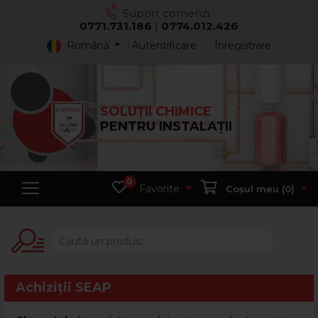
Suport comenzi:
0771.731.186
|
0774.012.426
Română
Autentificare
Înregistrare
SOLUȚII CHIMICE
PENTRU INSTALAȚII
0
Favorite
Coșul meu (
0
)
Achiziții SEAP