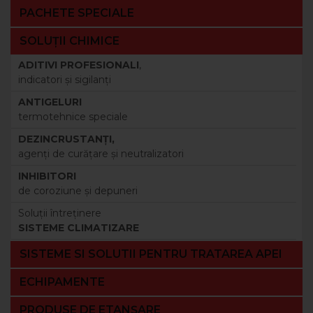
PACHETE SPECIALE
SOLUȚII CHIMICE
ADITIVI PROFESIONALI
,
indicatori şi sigilanţi
ANTIGELURI
termotehnice speciale
DEZINCRUSTANŢI,
agenţi de curăţare şi neutralizatori
INHIBITORI
de coroziune şi depuneri
Soluţii întreţinere
SISTEME CLIMATIZARE
SISTEME SI SOLUTII PENTRU TRATAREA APEI
ECHIPAMENTE
PRODUSE DE ETANȘARE