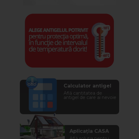
Calculator antigel
Află cantitatea de
antigel de care ai nevoie
Aplicația CASA
Află soluția pentru