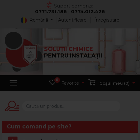
Suport comenzi:
0771.731.186
|
0774.012.426
Română
Autentificare
Înregistrare
SOLUȚII CHIMICE
PENTRU INSTALAȚII
0
Favorite
Coșul meu (
0
)
Cum comand pe site?