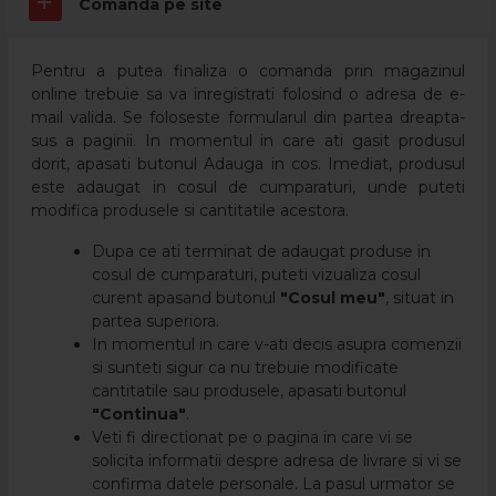
Comanda pe site
Pentru a putea finaliza o comanda prin magazinul
online trebuie sa va inregistrati folosind o adresa de e-
mail valida. Se foloseste formularul din partea dreapta-
sus a paginii. In momentul in care ati gasit produsul
dorit, apasati butonul Adauga in cos. Imediat, produsul
este adaugat in cosul de cumparaturi, unde puteti
modifica produsele si cantitatile acestora.
Dupa ce ati terminat de adaugat produse in
cosul de cumparaturi, puteti vizualiza cosul
curent apasand butonul
"Cosul meu"
, situat in
partea superiora.
In momentul in care v-ati decis asupra comenzii
si sunteti sigur ca nu trebuie modificate
cantitatile sau produsele, apasati butonul
"Continua"
.
Veti fi directionat pe o pagina in care vi se
solicita informatii despre adresa de livrare si vi se
confirma datele personale. La pasul urmator se