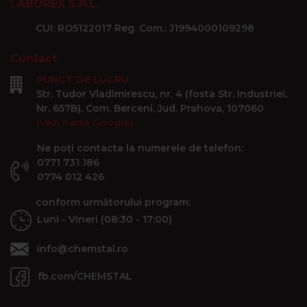
LABOREX S.R.L.
CUI: RO5122017 Reg. Com.: J1994000109298
Contact
PUNCT DE LUCRU
Str. Tudor Vladimirescu, nr. 4 (fosta Str. Industriei,
Nr. 657B), Com. Berceni, Jud. Prahova, 107060
(vezi harta Google)
Ne poți contacta la numerele de telefon:
0771 731 186
0774 012 426
conform următorului program:
Luni - Vineri (08:30 - 17:00)
info@chemstal.ro
fb.com/CHEMSTAL