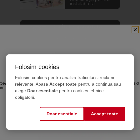
instalația ta
Calitate garantata
Alege solutii chimice de
calitate verificata
Catalog
Folosim cookies
Descoperă produsele
CHEMSTAL în format
Ofertele bune, direct în inbox
Folosim cookies pentru analiza traficului si reclame
PDF
relevante. Apasa
Accept toate
pentru a continua sau
Oferte personalizate și sfaturi de întreținere direct de la producător. Maximum 2-3
emailuri pe lună — fără spam.
alege
Doar esentiale
pentru cookies tehnice
Email
obligatorii.
Doar esentiale
Accept toate
Mă abonez