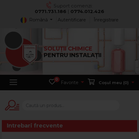
Suport comenzi:
0771.731.186
|
0774.012.426
Română
Autentificare
Înregistrare
SOLUȚII CHIMICE
PENTRU INSTALAȚII
0
Favorite
Coșul meu (
0
)
Intrebari frecvente