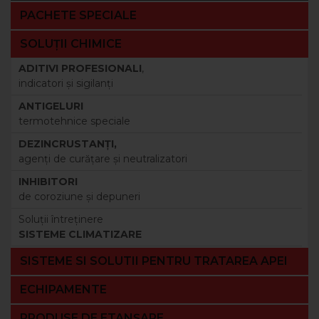
PACHETE SPECIALE
SOLUȚII CHIMICE
ADITIVI PROFESIONALI
,
indicatori şi sigilanţi
ANTIGELURI
termotehnice speciale
DEZINCRUSTANŢI,
agenţi de curăţare şi neutralizatori
INHIBITORI
de coroziune şi depuneri
Soluţii întreţinere
SISTEME CLIMATIZARE
SISTEME SI SOLUTII PENTRU TRATAREA APEI
ECHIPAMENTE
PRODUSE DE ETANȘARE