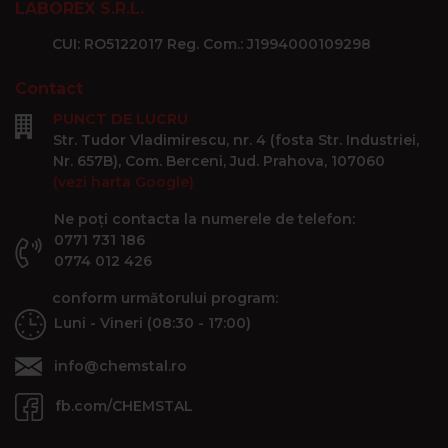
LABOREX S.R.L.
CUI: RO5122017 Reg. Com.: J1994000109298
Contact
PUNCT DE LUCRU
Str. Tudor Vladimirescu, nr. 4 (fosta Str. Industriei,
Nr. 657B), Com. Berceni, Jud. Prahova, 107060
(vezi harta Google)
Ne poți contacta la numerele de telefon:
0771 731 186
0774 012 426
conform următorului program:
Luni - Vineri (08:30 - 17:00)
info@chemstal.ro
fb.com/CHEMSTAL