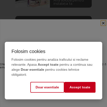
Află soluția pentru
instalația ta
Calitate garantata
Alege solutii chimice de
calitate verificata
Catalog
Folosim cookies
Descoperă produsele
Ofertele bune, direct în inbox
CHEMSTAL în format
Folosim cookies pentru analiza traficului si reclame
PDF
relevante. Apasa
Accept toate
pentru a continua sau
Oferte personalizate și sfaturi de întreținere direct de la producător. Maximum 2-3
emailuri pe lună — fără spam.
alege
Doar esentiale
pentru cookies tehnice
Email
obligatorii.
Doar esentiale
Accept toate
Mă abonez