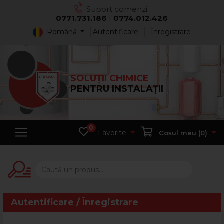
Suport comenzi:
0771.731.186
|
0774.012.426
Română
Autentificare
Înregistrare
SOLUȚII CHIMICE
PENTRU INSTALAȚII
0
Favorite
Coșul meu (
0
)
Autentificare / Înregistrare