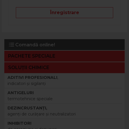
Înregistrare
Comandă online!
PACHETE SPECIALE
SOLUȚII CHIMICE
ADITIVI PROFESIONALI
,
indicatori şi sigilanţi
ANTIGELURI
termotehnice speciale
DEZINCRUSTANŢI,
agenţi de curăţare şi neutralizatori
INHIBITORI