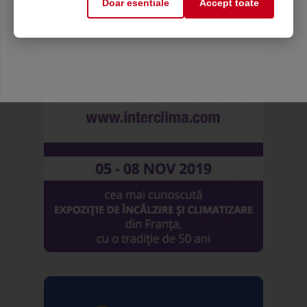
Doar esentiale
Accept toate
Mă abonez