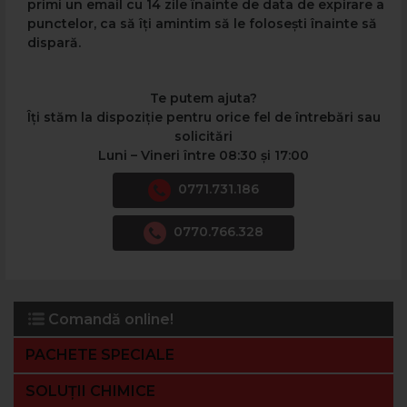
primi un email cu 14 zile înainte de data de expirare a
punctelor, ca să îți amintim să le folosești înainte să
dispară.
Te putem ajuta?
Îți stăm la dispoziție pentru orice fel de întrebări sau
solicitări
Luni – Vineri între 08:30 și 17:00
0771.731.186
0770.766.328
Comandă online!
PACHETE SPECIALE
SOLUȚII CHIMICE