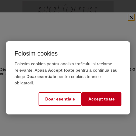
Folosim cookies
Ofertele bune, direct în inbox
Folosim cookies pentru analiza traficului si reclame
relevante. Apasa
Accept toate
pentru a continua sau
Oferte personalizate și sfaturi de întreținere direct de la producător. Maximum 2-3
emailuri pe lună — fără spam.
alege
Doar esentiale
pentru cookies tehnice
Email
obligatorii.
Doar esentiale
Accept toate
Mă abonez