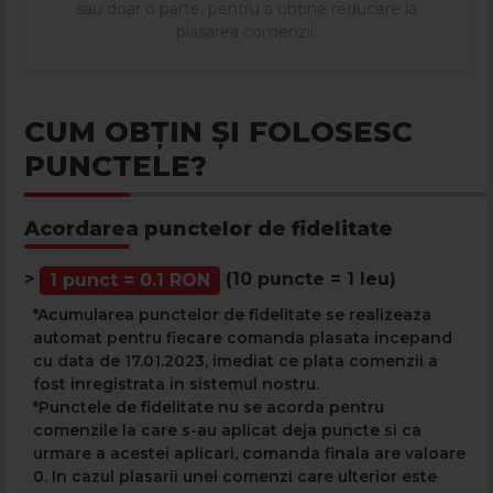
sau doar o parte, pentru a obține reducere la
plasarea comenzii.
CUM OBȚIN ȘI FOLOSESC
PUNCTELE?
Acordarea punctelor de fidelitate
>
(10 puncte = 1 leu)
1 punct = 0.1 RON
*Acumularea punctelor de fidelitate se realizeaza
automat pentru fiecare comanda plasata incepand
cu data de 17.01.2023, imediat ce plata comenzii a
fost inregistrata in sistemul nostru.
*Punctele de fidelitate nu se acorda pentru
comenzile la care s-au aplicat deja puncte si ca
urmare a acestei aplicari, comanda finala are valoare
0. In cazul plasarii unei comenzi care ulterior este