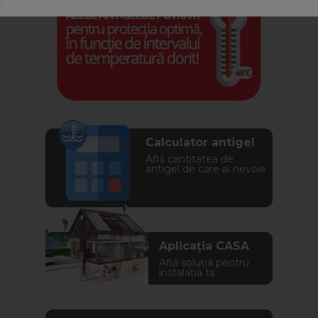
Calculator antigel
Află cantitatea de
antigel de care ai nevoie
Aplicația CASA
Află soluția pentru
instalația ta