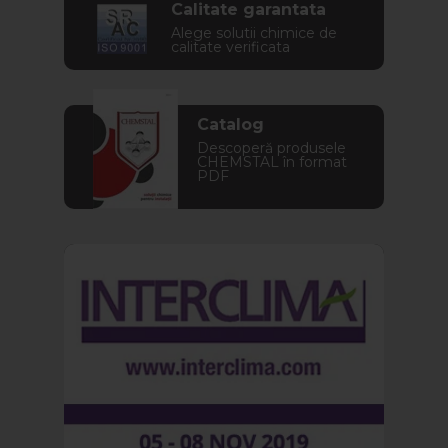
Calitate garantata
Alege solutii chimice de
calitate verificata
Catalog
Descoperă produsele
CHEMSTAL în format
PDF