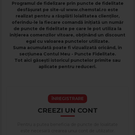
Programul de fidelizare prin puncte de fidelitate
desfășurat pe site-ul www.chemstal.ro este
realizat pentru a răsplăti loialitatea clienților,
oferindu-le la fiecare comandă inițiată un număr
de puncte de fidelitate pe care le pot utiliza la
inițierea comenzilor vitoare, obținând un discount
egal cu valoarea punctelor utilizate.
Suma acumulată poate fi vizualizată oricând, în
secțiunea Contul Meu - Puncte Fidelitate.
Tot aici găsești istoricul punctelor primite sau
aplicate pentru reduceri.
ÎNREGISTRARE
CREEZI UN CONT
Pentru a putea beneficia de puncte de loialitate
este necesară crearea unui cont de utilizator.