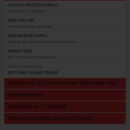
ADITIVI PROFESIONALI
,
indicatori şi sigilanţi
ANTIGELURI
termotehnice speciale
DEZINCRUSTANŢI,
agenţi de curăţare şi neutralizatori
INHIBITORI
de coroziune şi depuneri
Soluţii întreţinere
SISTEME CLIMATIZARE
SISTEME SI SOLUTII PENTRU TRATAREA APEI
ECHIPAMENTE
PRODUSE DE ETANȘARE
SERVICII CASNICE ȘI INDUSTRIALE