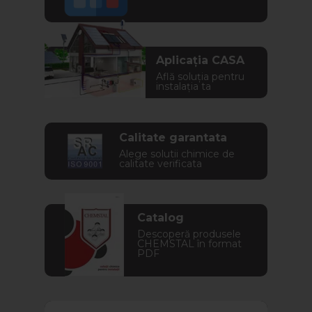
Aplicația CASA
Află soluția pentru
instalația ta
Calitate garantata
Alege solutii chimice de
calitate verificata
Catalog
Descoperă produsele
CHEMSTAL în format
PDF