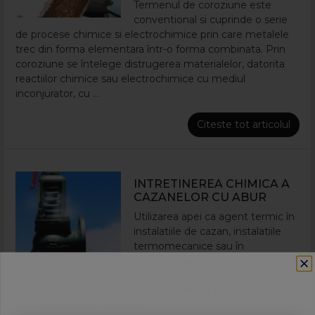
Termenul de coroziune este
conventional si cuprinde o serie
de procese chimice si electrochimice prin care metalele
trec din forma elementara într-o forma combinata. Prin
coroziune se întelege distrugerea materialelor, datorita
reactiilor chimice sau electrochimice cu mediul
inconjurator, cu ...
Citeste tot articolul
INTRETINEREA CHIMICA A
CAZANELOR CU ABUR
Utilizarea apei ca agent termic în
instalatiile de cazan, instalatiile
termomecanice sau în
schimbatoarele de caldura
folosite în diferite procese tehnologice, ridica o serie de
probleme legate de fenomenul formarii depunerilor. Apa,
fiind cel mai bun dizolvant ...