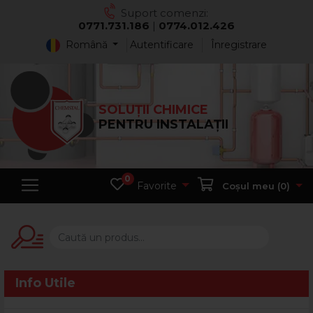
Suport comenzi:
0771.731.186
|
0774.012.426
Română
Autentificare
Înregistrare
SOLUȚII CHIMICE
PENTRU INSTALAȚII
0
Favorite
Coșul meu (
0
)
Info Utile