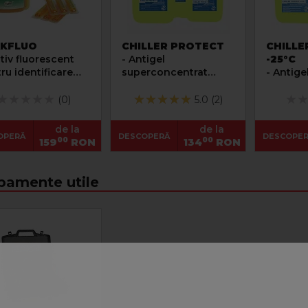
KFLUO
CHILLER PROTECT
CHILLE
itiv fluorescent
- Antigel
-25°C
ru identificare
superconcentrat
- Antige
deri agent de
pentru instalatii cu
-25°C pentru instalatii
igerare
chillere
cu chill
(0)
5.0 (2)
de la
de la
OPERĂ
DESCOPERĂ
DESCOPE
00
00
159
RON
134
RON
pamente utile