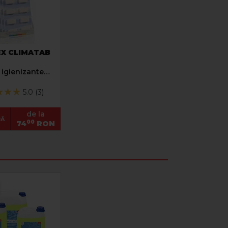
X CLIMATAB
e igienizante
condensta
ia de aer
5.0 (3)
onat
de la
RĂ
00
74
RON