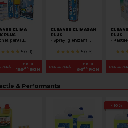
ANEX CLIMA
CLEANEX CLIMASAN
CLEANE
K PLUS
PLUS
PLUS
chet pentru
- Spray igienizant
- Pastil
tarea si
pentru instalatia de
pentru 
nizarea aparatelor
aer conditionat
instalat
5.0 (1)
5.0 (5)
er conditionat
conditi
de la
de la
OPERĂ
DESCOPERĂ
DESCOPE
00
60
189
RON
66
RON
ectie & Performanta
- 10%