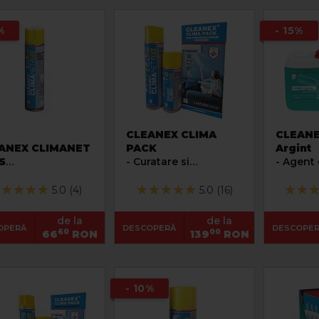
%
- 15%
CLEANEX CLIMA
CLEANE
ANEX CLIMANET
PACK
Argint
S
- Curatare si
- Agent 
ray detergent
igienizare aer
cu acti
mogen pentru
conditionat
igieniza
5.0 (4)
5.0 (16)
tarea aparatelor
aparate
er conditionat
conditi
de la
de la
OPERĂ
DESCOPERĂ
DESCOPE
60
00
66
RON
139
RON
- 10%