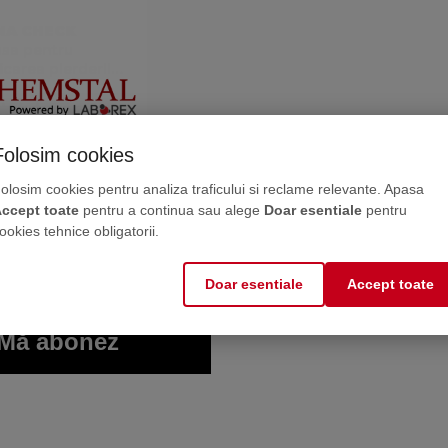
MA CHECK
usa pentru
ficarea pierderilor
az din instalatiile
er conditionat
(0)
ne, direct în inbox
Folosim cookies
00
1224
RON
OPERĂ
 întreținere direct de la producător. Maximum 2-3
olosim cookies pentru analiza traficului si reclame relevante. Apasa
ccept toate
pentru a continua sau alege
Doar esentiale
pentru
ookies tehnice obligatorii.
Doar esentiale
Accept toate
Mă abonez