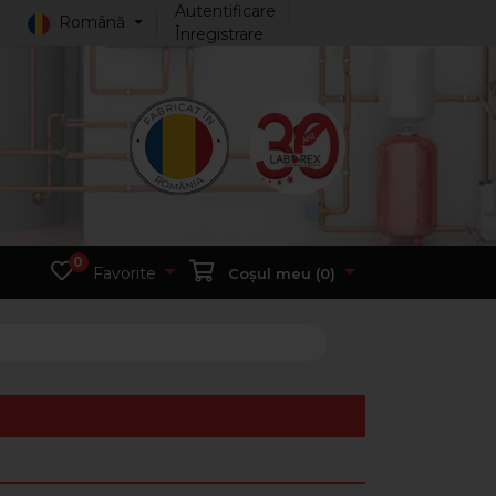
Autentificare
Română
Înregistrare
0
Favorite
Coșul meu (
0
)