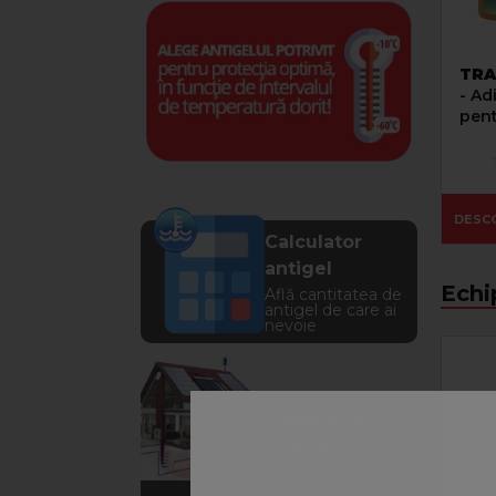
TRA
- Ad
pent
pier
refr
DESC
Calculator
antigel
Echi
Află cantitatea de
antigel de care ai
nevoie
Aplicația
CASA
Află soluția
pentru instalația