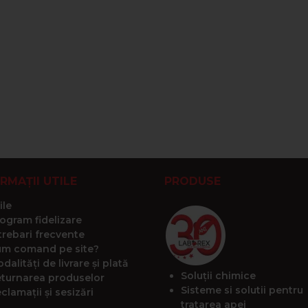
RMAȚII UTILE
PRODUSE
ile
ogram fidelizare
trebari frecvente
m comand pe site?
dalități de livrare și plată
Soluții chimice
turnarea produselor
Sisteme si solutii pentru
clamații și sesizări
tratarea apei