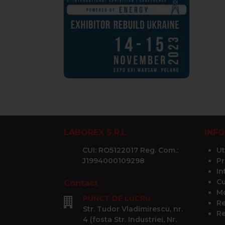
LABOREX S.R.L.
INFO
CUI: RO5122017 Reg. Com.:
Ut
J1994000109298
Pr
In
Cu
Contact
Mo
PUNCT DE LUCRU
Re
Str. Tudor Vladimirescu, nr.
Re
4 (fosta Str. Industriei, Nr.