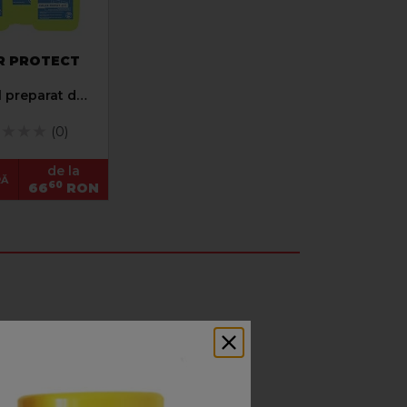
R PROTECT
l preparat de
ere
(0)
de la
RĂ
60
66
RON