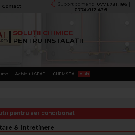
Suport comenzi:
0771.731.186
|
Contact
0774.012.426
SOLUȚII CHIMICE
PENTRU INSTALAȚII
late
Achiziții SEAP
CHEMSTAL
club
utii pentru aer conditionat
tare & Intretinere