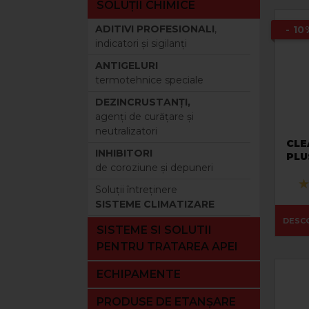
SOLUȚII CHIMICE
ADITIVI PROFESIONALI
,
- 10
indicatori şi sigilanţi
ANTIGELURI
termotehnice speciale
DEZINCRUSTANŢI,
agenţi de curăţare şi
neutralizatori
CLE
INHIBITORI
PLU
de coroziune şi depuneri
- Sp
spu
Soluţii întreţinere
cura
SISTEME CLIMATIZARE
de a
DESC
SISTEME SI SOLUTII
PENTRU TRATAREA APEI
ECHIPAMENTE
PRODUSE DE ETANȘARE