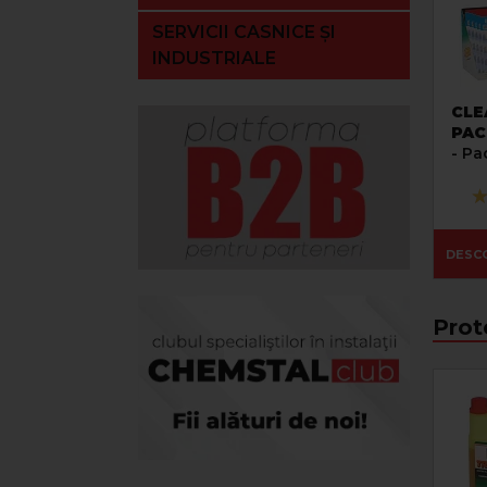
SERVICII CASNICE ȘI
INDUSTRIALE
CLE
PAC
- Pa
cura
igie
de a
DESC
Prot